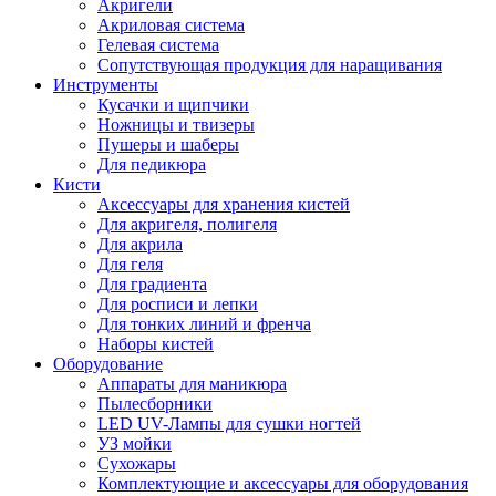
Акригели
Акриловая система
Гелевая система
Сопутствующая продукция для наращивания
Инструменты
Кусачки и щипчики
Ножницы и твизеры
Пушеры и шаберы
Для педикюра
Кисти
Аксессуары для хранения кистей
Для акригеля, полигеля
Для акрила
Для геля
Для градиента
Для росписи и лепки
Для тонких линий и френча
Наборы кистей
Оборудование
Аппараты для маникюра
Пылесборники
LED UV-Лампы для сушки ногтей
УЗ мойки
Сухожары
Комплектующие и аксессуары для оборудования