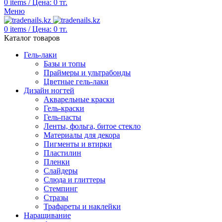
0
items
/
Цена:
0
тг.
Меню
0
items
/
Цена:
0
тг.
Каталог товаров
Гель-лаки
Базы и топы
Праймеры и ультрабонды
Цветные гель-лаки
Дизайн ногтей
Акварельные краски
Гель-краски
Гель-пасты
Ленты, фольга, битое стекло
Материалы для декора
Пигменты и втирки
Пластилин
Пленки
Слайдеры
Слюда и глиттеры
Стемпинг
Стразы
Трафареты и наклейки
Наращивание