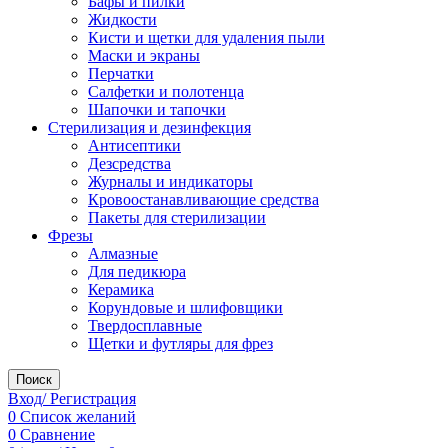
Бафы и пилки
Жидкости
Кисти и щетки для удаления пыли
Маски и экраны
Перчатки
Салфетки и полотенца
Шапочки и тапочки
Стерилизация и дезинфекция
Антисептики
Дезсредства
Журналы и индикаторы
Кровоостанавливающие средства
Пакеты для стерилизации
Фрезы
Алмазные
Для педикюра
Керамика
Корундовые и шлифовщики
Твердосплавные
Щетки и футляры для фрез
Поиск
Вход/ Регистрация
0
Список желаний
0
Сравнение