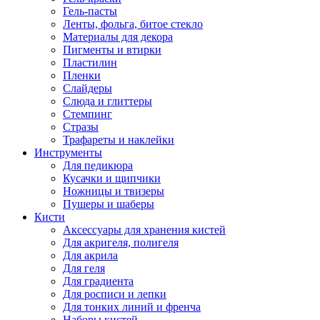
Гель-пасты
Ленты, фольга, битое стекло
Материалы для декора
Пигменты и втирки
Пластилин
Пленки
Слайдеры
Слюда и глиттеры
Стемпинг
Стразы
Трафареты и наклейки
Инструменты
Для педикюра
Кусачки и щипчики
Ножницы и твизеры
Пушеры и шаберы
Кисти
Аксессуары для хранения кистей
Для акригеля, полигеля
Для акрила
Для геля
Для градиента
Для росписи и лепки
Для тонких линий и френча
Наборы кистей