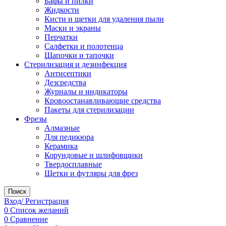
Бафы и пилки
Жидкости
Кисти и щетки для удаления пыли
Маски и экраны
Перчатки
Салфетки и полотенца
Шапочки и тапочки
Стерилизация и дезинфекция
Антисептики
Дезсредства
Журналы и индикаторы
Кровоостанавливающие средства
Пакеты для стерилизации
Фрезы
Алмазные
Для педикюра
Керамика
Корундовые и шлифовщики
Твердосплавные
Щетки и футляры для фрез
Поиск
Вход/ Регистрация
0
Список желаний
0
Сравнение