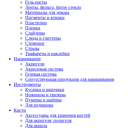
Гель-пасты
Ленты, фольга, битое стекло
Материалы для декора
Пигменты и втирки
Пластилин
Пленки
Слайдеры
Слюда и глиттеры
Стемпинг
Стразы
Трафареты и наклейки
Наращивание
Акригели
Акриловая система
Гелевая система
Сопутствующая продукция для наращивания
Инструменты
Кусачки и щипчики
Ножницы и твизеры
Пушеры и шаберы
Для педикюра
Кисти
Аксессуары для хранения кистей
Для акригеля, полигеля
Для акрила