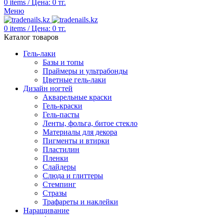
0
items
/
Цена:
0
тг.
Меню
0
items
/
Цена:
0
тг.
Каталог товаров
Гель-лаки
Базы и топы
Праймеры и ультрабонды
Цветные гель-лаки
Дизайн ногтей
Акварельные краски
Гель-краски
Гель-пасты
Ленты, фольга, битое стекло
Материалы для декора
Пигменты и втирки
Пластилин
Пленки
Слайдеры
Слюда и глиттеры
Стемпинг
Стразы
Трафареты и наклейки
Наращивание