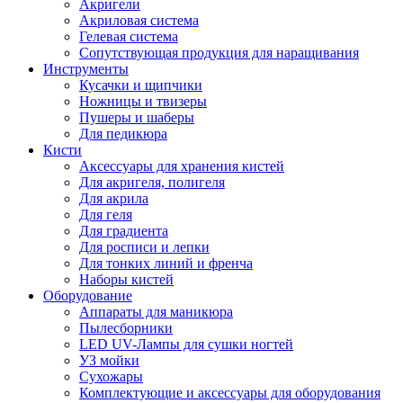
Акригели
Акриловая система
Гелевая система
Сопутствующая продукция для наращивания
Инструменты
Кусачки и щипчики
Ножницы и твизеры
Пушеры и шаберы
Для педикюра
Кисти
Аксессуары для хранения кистей
Для акригеля, полигеля
Для акрила
Для геля
Для градиента
Для росписи и лепки
Для тонких линий и френча
Наборы кистей
Оборудование
Аппараты для маникюра
Пылесборники
LED UV-Лампы для сушки ногтей
УЗ мойки
Сухожары
Комплектующие и аксессуары для оборудования