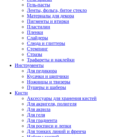
Гель-пасты
Ленты, фольга, битое стекло
Материалы для декора
Пигменты и втирки
Пластилин
Пленки
Слайдеры
Слюда и глиттеры
Стемпинг
Стразы
Трафареты и наклейки
Инструменты
Для педикюра
Кусачки и щипчики
Ножницы и твизеры
Пушеры и шаберы
Кисти
Аксессуары для хранения кистей
Для акригеля, полигеля
Для акрила
Для геля
Для градиента
Для росписи и лепки
Для тонких линий и френча
Наборы кистей