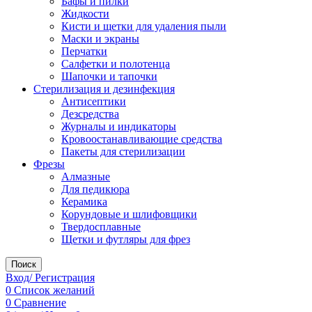
Бафы и пилки
Жидкости
Кисти и щетки для удаления пыли
Маски и экраны
Перчатки
Салфетки и полотенца
Шапочки и тапочки
Стерилизация и дезинфекция
Антисептики
Дезсредства
Журналы и индикаторы
Кровоостанавливающие средства
Пакеты для стерилизации
Фрезы
Алмазные
Для педикюра
Керамика
Корундовые и шлифовщики
Твердосплавные
Щетки и футляры для фрез
Поиск
Вход/ Регистрация
0
Список желаний
0
Сравнение