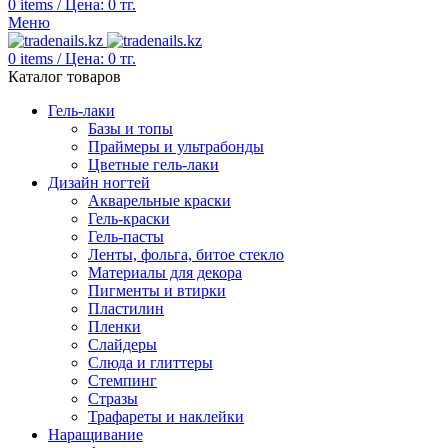
0
items
/
Цена:
0
тг.
Меню
0
items
/
Цена:
0
тг.
Каталог товаров
Гель-лаки
Базы и топы
Праймеры и ультрабонды
Цветные гель-лаки
Дизайн ногтей
Акварельные краски
Гель-краски
Гель-пасты
Ленты, фольга, битое стекло
Материалы для декора
Пигменты и втирки
Пластилин
Пленки
Слайдеры
Слюда и глиттеры
Стемпинг
Стразы
Трафареты и наклейки
Наращивание