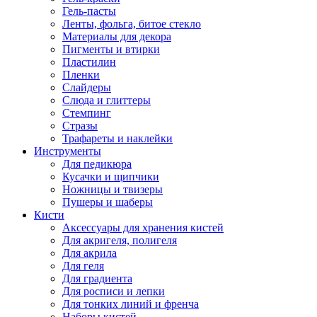
Гель-пасты
Ленты, фольга, битое стекло
Материалы для декора
Пигменты и втирки
Пластилин
Пленки
Слайдеры
Слюда и глиттеры
Стемпинг
Стразы
Трафареты и наклейки
Инструменты
Для педикюра
Кусачки и щипчики
Ножницы и твизеры
Пушеры и шаберы
Кисти
Аксессуары для хранения кистей
Для акригеля, полигеля
Для акрила
Для геля
Для градиента
Для росписи и лепки
Для тонких линий и френча
Наборы кистей