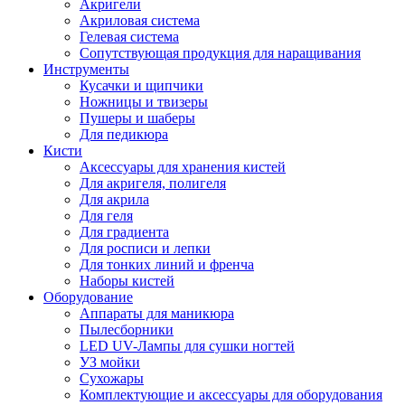
Акригели
Акриловая система
Гелевая система
Сопутствующая продукция для наращивания
Инструменты
Кусачки и щипчики
Ножницы и твизеры
Пушеры и шаберы
Для педикюра
Кисти
Аксессуары для хранения кистей
Для акригеля, полигеля
Для акрила
Для геля
Для градиента
Для росписи и лепки
Для тонких линий и френча
Наборы кистей
Оборудование
Аппараты для маникюра
Пылесборники
LED UV-Лампы для сушки ногтей
УЗ мойки
Сухожары
Комплектующие и аксессуары для оборудования