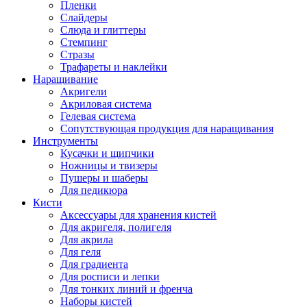
Пленки
Слайдеры
Слюда и глиттеры
Стемпинг
Стразы
Трафареты и наклейки
Наращивание
Акригели
Акриловая система
Гелевая система
Сопутствующая продукция для наращивания
Инструменты
Кусачки и щипчики
Ножницы и твизеры
Пушеры и шаберы
Для педикюра
Кисти
Аксессуары для хранения кистей
Для акригеля, полигеля
Для акрила
Для геля
Для градиента
Для росписи и лепки
Для тонких линий и френча
Наборы кистей