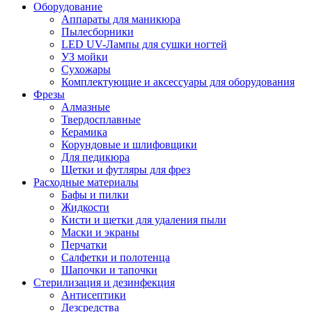
Оборудование
Аппараты для маникюра
Пылесборники
LED UV-Лампы для сушки ногтей
УЗ мойки
Сухожары
Комплектующие и аксессуары для оборудования
Фрезы
Алмазные
Твердосплавные
Керамика
Корундовые и шлифовщики
Для педикюра
Щетки и футляры для фрез
Расходные материалы
Бафы и пилки
Жидкости
Кисти и щетки для удаления пыли
Маски и экраны
Перчатки
Салфетки и полотенца
Шапочки и тапочки
Стерилизация и дезинфекция
Антисептики
Дезсредства