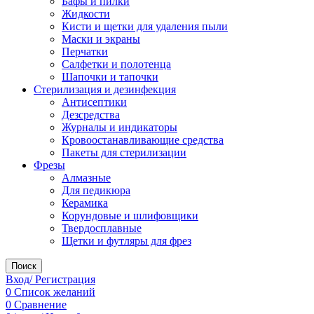
Бафы и пилки
Жидкости
Кисти и щетки для удаления пыли
Маски и экраны
Перчатки
Салфетки и полотенца
Шапочки и тапочки
Стерилизация и дезинфекция
Антисептики
Дезсредства
Журналы и индикаторы
Кровоостанавливающие средства
Пакеты для стерилизации
Фрезы
Алмазные
Для педикюра
Керамика
Корундовые и шлифовщики
Твердосплавные
Щетки и футляры для фрез
Поиск
Вход/ Регистрация
0
Список желаний
0
Сравнение