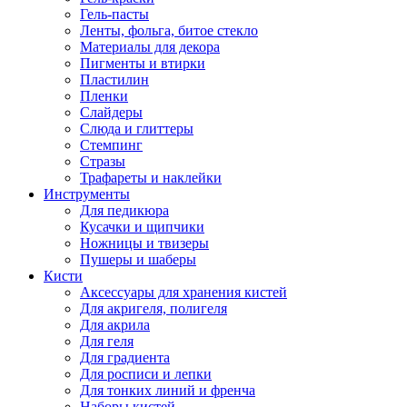
Гель-пасты
Ленты, фольга, битое стекло
Материалы для декора
Пигменты и втирки
Пластилин
Пленки
Слайдеры
Слюда и глиттеры
Стемпинг
Стразы
Трафареты и наклейки
Инструменты
Для педикюра
Кусачки и щипчики
Ножницы и твизеры
Пушеры и шаберы
Кисти
Аксессуары для хранения кистей
Для акригеля, полигеля
Для акрила
Для геля
Для градиента
Для росписи и лепки
Для тонких линий и френча
Наборы кистей