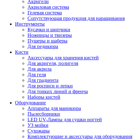
Акригели
Акриловая система
Гелевая система
Сопутствующая продукция для наращивания
Инструменты
Кусачки и щипчики
Ножницы и твизеры
Пушеры и шаберы
Для педикюра
Кисти
Аксессуары для хранения кистей
Для акригеля, полигеля
Для акрила
Для геля
Для градиента
Для росписи и лепки
Для тонких линий и френча
Наборы кистей
Оборудование
Аппараты для маникюра
Пылесборники
LED UV-Лампы для сушки ногтей
УЗ мойки
Сухожары
Комплектующие и аксессуары для оборудования