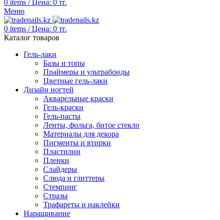
0
items
/
Цена:
0
тг.
Меню
0
items
/
Цена:
0
тг.
Каталог товаров
Гель-лаки
Базы и топы
Праймеры и ультрабонды
Цветные гель-лаки
Дизайн ногтей
Акварельные краски
Гель-краски
Гель-пасты
Ленты, фольга, битое стекло
Материалы для декора
Пигменты и втирки
Пластилин
Пленки
Слайдеры
Слюда и глиттеры
Стемпинг
Стразы
Трафареты и наклейки
Наращивание