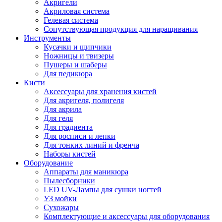
Акригели
Акриловая система
Гелевая система
Сопутствующая продукция для наращивания
Инструменты
Кусачки и щипчики
Ножницы и твизеры
Пушеры и шаберы
Для педикюра
Кисти
Аксессуары для хранения кистей
Для акригеля, полигеля
Для акрила
Для геля
Для градиента
Для росписи и лепки
Для тонких линий и френча
Наборы кистей
Оборудование
Аппараты для маникюра
Пылесборники
LED UV-Лампы для сушки ногтей
УЗ мойки
Сухожары
Комплектующие и аксессуары для оборудования