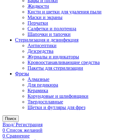
Бафы и пилки
Жидкости
Кисти и щетки для удаления пыли
Маски и экраны
Перчатки
Салфетки и полотенца
Шапочки и тапочки
Стерилизация и дезинфекция
Антисептики
Дезсредства
Журналы и индикаторы
Кровоостанавливающие средства
Пакеты для стерилизации
Фрезы
Алмазные
Для педикюра
Керамика
Корундовые и шлифовщики
Твердосплавные
Щетки и футляры для фрез
Поиск
Вход/ Регистрация
0
Список желаний
0
Сравнение