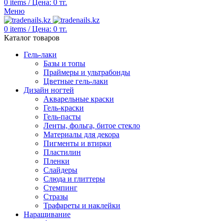
0
items
/
Цена:
0
тг.
Меню
0
items
/
Цена:
0
тг.
Каталог товаров
Гель-лаки
Базы и топы
Праймеры и ультрабонды
Цветные гель-лаки
Дизайн ногтей
Акварельные краски
Гель-краски
Гель-пасты
Ленты, фольга, битое стекло
Материалы для декора
Пигменты и втирки
Пластилин
Пленки
Слайдеры
Слюда и глиттеры
Стемпинг
Стразы
Трафареты и наклейки
Наращивание