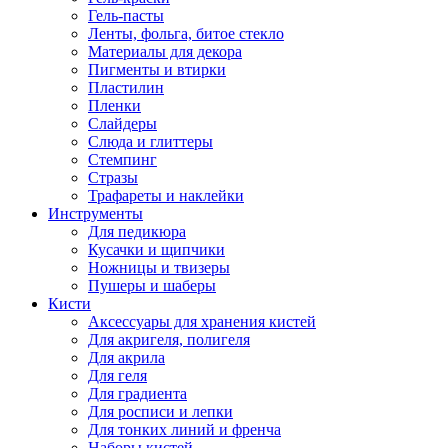
Гель-пасты
Ленты, фольга, битое стекло
Материалы для декора
Пигменты и втирки
Пластилин
Пленки
Слайдеры
Слюда и глиттеры
Стемпинг
Стразы
Трафареты и наклейки
Инструменты
Для педикюра
Кусачки и щипчики
Ножницы и твизеры
Пушеры и шаберы
Кисти
Аксессуары для хранения кистей
Для акригеля, полигеля
Для акрила
Для геля
Для градиента
Для росписи и лепки
Для тонких линий и френча
Наборы кистей