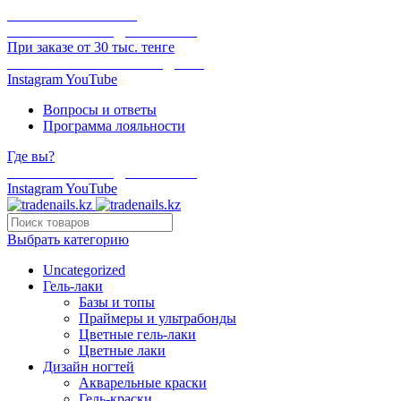
ОНЛАЙН ОПЛАТА
БЕСПЛАТНАЯ ДОСТАВКА
При заказе от 30 тыс. тенге
ОТГРУЗКА В ТОТ ЖЕ ДЕНЬ
Instagram
YouTube
Вопросы и ответы
Программа лояльности
Где вы?
БЕСПЛАТНАЯ ДОСТАВКА
Instagram
YouTube
Выбрать категорию
Uncategorized
Гель-лаки
Базы и топы
Праймеры и ультрабонды
Цветные гель-лаки
Цветные лаки
Дизайн ногтей
Акварельные краски
Гель-краски