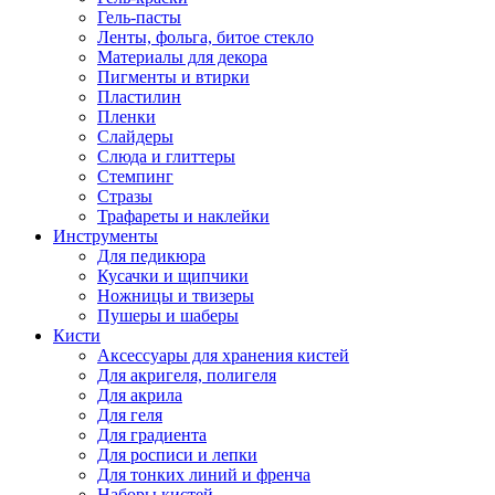
Гель-пасты
Ленты, фольга, битое стекло
Материалы для декора
Пигменты и втирки
Пластилин
Пленки
Слайдеры
Слюда и глиттеры
Стемпинг
Стразы
Трафареты и наклейки
Инструменты
Для педикюра
Кусачки и щипчики
Ножницы и твизеры
Пушеры и шаберы
Кисти
Аксессуары для хранения кистей
Для акригеля, полигеля
Для акрила
Для геля
Для градиента
Для росписи и лепки
Для тонких линий и френча
Наборы кистей