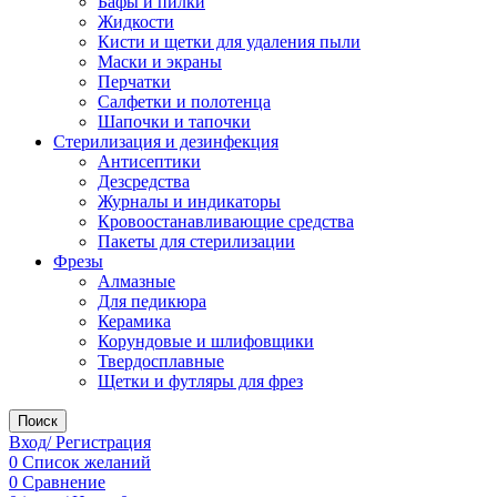
Бафы и пилки
Жидкости
Кисти и щетки для удаления пыли
Маски и экраны
Перчатки
Салфетки и полотенца
Шапочки и тапочки
Стерилизация и дезинфекция
Антисептики
Дезсредства
Журналы и индикаторы
Кровоостанавливающие средства
Пакеты для стерилизации
Фрезы
Алмазные
Для педикюра
Керамика
Корундовые и шлифовщики
Твердосплавные
Щетки и футляры для фрез
Поиск
Вход/ Регистрация
0
Список желаний
0
Сравнение