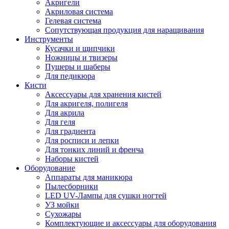
Акригели
Акриловая система
Гелевая система
Сопутствующая продукция для наращивания
Инструменты
Кусачки и щипчики
Ножницы и твизеры
Пушеры и шаберы
Для педикюра
Кисти
Аксессуары для хранения кистей
Для акригеля, полигеля
Для акрила
Для геля
Для градиента
Для росписи и лепки
Для тонких линий и френча
Наборы кистей
Оборудование
Аппараты для маникюра
Пылесборники
LED UV-Лампы для сушки ногтей
УЗ мойки
Сухожары
Комплектующие и аксессуары для оборудования