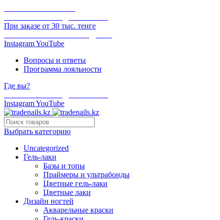
ОНЛАЙН ОПЛАТА
БЕСПЛАТНАЯ ДОСТАВКА
При заказе от 30 тыс. тенге
ОТГРУЗКА В ТОТ ЖЕ ДЕНЬ
Instagram
YouTube
Вопросы и ответы
Программа лояльности
Где вы?
БЕСПЛАТНАЯ ДОСТАВКА
Instagram
YouTube
Выбрать категорию
Uncategorized
Гель-лаки
Базы и топы
Праймеры и ультрабонды
Цветные гель-лаки
Цветные лаки
Дизайн ногтей
Акварельные краски
Гель-краски