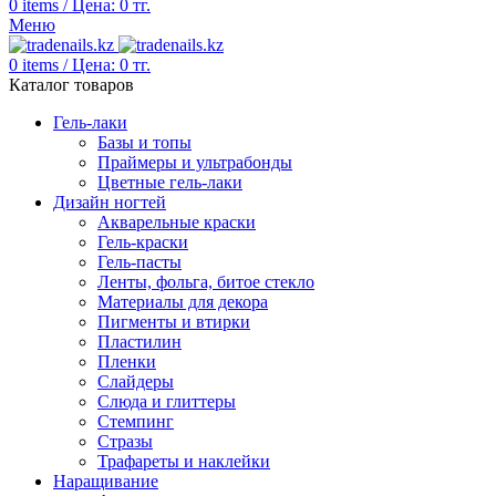
0
items
/
Цена:
0
тг.
Меню
0
items
/
Цена:
0
тг.
Каталог товаров
Гель-лаки
Базы и топы
Праймеры и ультрабонды
Цветные гель-лаки
Дизайн ногтей
Акварельные краски
Гель-краски
Гель-пасты
Ленты, фольга, битое стекло
Материалы для декора
Пигменты и втирки
Пластилин
Пленки
Слайдеры
Слюда и глиттеры
Стемпинг
Стразы
Трафареты и наклейки
Наращивание