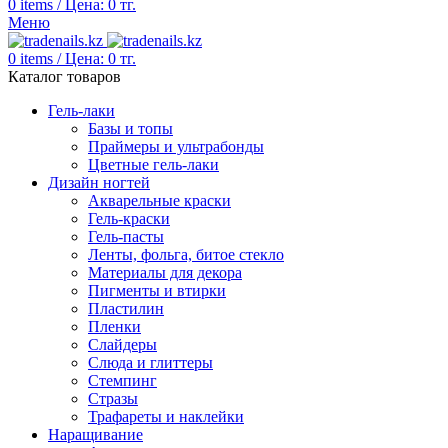
0
items
/
Цена:
0
тг.
Меню
0
items
/
Цена:
0
тг.
Каталог товаров
Гель-лаки
Базы и топы
Праймеры и ультрабонды
Цветные гель-лаки
Дизайн ногтей
Акварельные краски
Гель-краски
Гель-пасты
Ленты, фольга, битое стекло
Материалы для декора
Пигменты и втирки
Пластилин
Пленки
Слайдеры
Слюда и глиттеры
Стемпинг
Стразы
Трафареты и наклейки
Наращивание