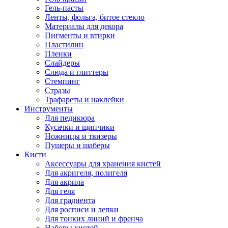
Гель-пасты
Ленты, фольга, битое стекло
Материалы для декора
Пигменты и втирки
Пластилин
Пленки
Слайдеры
Слюда и глиттеры
Стемпинг
Стразы
Трафареты и наклейки
Инструменты
Для педикюра
Кусачки и щипчики
Ножницы и твизеры
Пушеры и шаберы
Кисти
Аксессуары для хранения кистей
Для акригеля, полигеля
Для акрила
Для геля
Для градиента
Для росписи и лепки
Для тонких линий и френча
Наборы кистей