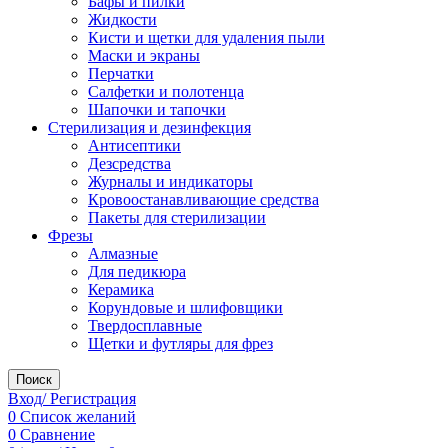
Бафы и пилки
Жидкости
Кисти и щетки для удаления пыли
Маски и экраны
Перчатки
Салфетки и полотенца
Шапочки и тапочки
Стерилизация и дезинфекция
Антисептики
Дезсредства
Журналы и индикаторы
Кровоостанавливающие средства
Пакеты для стерилизации
Фрезы
Алмазные
Для педикюра
Керамика
Корундовые и шлифовщики
Твердосплавные
Щетки и футляры для фрез
Поиск
Вход/ Регистрация
0
Список желаний
0
Сравнение