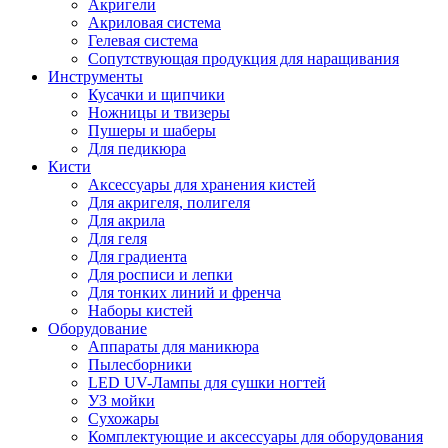
Акригели
Акриловая система
Гелевая система
Сопутствующая продукция для наращивания
Инструменты
Кусачки и щипчики
Ножницы и твизеры
Пушеры и шаберы
Для педикюра
Кисти
Аксессуары для хранения кистей
Для акригеля, полигеля
Для акрила
Для геля
Для градиента
Для росписи и лепки
Для тонких линий и френча
Наборы кистей
Оборудование
Аппараты для маникюра
Пылесборники
LED UV-Лампы для сушки ногтей
УЗ мойки
Сухожары
Комплектующие и аксессуары для оборудования