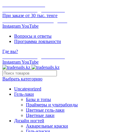
ОНЛАЙН ОПЛАТА
БЕСПЛАТНАЯ ДОСТАВКА
При заказе от 30 тыс. тенге
ОТГРУЗКА В ТОТ ЖЕ ДЕНЬ
Instagram
YouTube
Вопросы и ответы
Программа лояльности
Где вы?
БЕСПЛАТНАЯ ДОСТАВКА
Instagram
YouTube
Выбрать категорию
Uncategorized
Гель-лаки
Базы и топы
Праймеры и ультрабонды
Цветные гель-лаки
Цветные лаки
Дизайн ногтей
Акварельные краски
Гель-краски