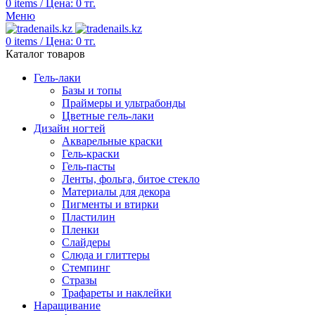
0
items
/
Цена:
0
тг.
Меню
0
items
/
Цена:
0
тг.
Каталог товаров
Гель-лаки
Базы и топы
Праймеры и ультрабонды
Цветные гель-лаки
Дизайн ногтей
Акварельные краски
Гель-краски
Гель-пасты
Ленты, фольга, битое стекло
Материалы для декора
Пигменты и втирки
Пластилин
Пленки
Слайдеры
Слюда и глиттеры
Стемпинг
Стразы
Трафареты и наклейки
Наращивание