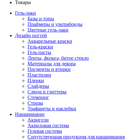
Товары
Гель-лаки
Базы и топы
Праймеры и ультрабонды
Цветные гель-лаки
Дизайн ногтей
Акварельные краски
Гель-краски
Гель-пасты
Ленты, фольга, битое стекло
Материалы для декора
Пигменты и втирки
Пластилин
Пленки
Слайдеры
Слюда и глиттеры
Стемпинг
Стразы
Трафареты и наклейки
Наращивание
Акригели
Акриловая система
Гелевая система
Сопутствующая продукция для наращивания