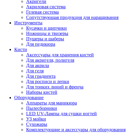
Акригели
Акриловая система
Гелевая система
Сопутствующая продукция для наращивания
Инструменты
Кусачки и щипчики
Ножницы и твизеры
Пушеры и шаберы
Для педикюра
Кисти
Аксессуары для хранения кистей
Для акригеля, полигеля
Для акрила
Для геля
Для градиента
Для росписи и лепки
Для тонких линий и френча
Наборы кистей
Оборудование
Аппараты для маникюра
Пылесборники
LED UV-Лампы для сушки ногтей
УЗ мойки
Сухожары
Комплектующие и аксессуары для оборудования