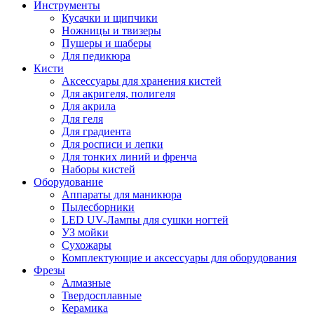
Инструменты
Кусачки и щипчики
Ножницы и твизеры
Пушеры и шаберы
Для педикюра
Кисти
Аксессуары для хранения кистей
Для акригеля, полигеля
Для акрила
Для геля
Для градиента
Для росписи и лепки
Для тонких линий и френча
Наборы кистей
Оборудование
Аппараты для маникюра
Пылесборники
LED UV-Лампы для сушки ногтей
УЗ мойки
Сухожары
Комплектующие и аксессуары для оборудования
Фрезы
Алмазные
Твердосплавные
Керамика