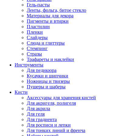
Гель-пасты
Ленты, фольга, битое стекло
Материалы для декора
Пигменты и втирки
Пластилин
Пленки
Слайдеры
Слюда и глиттеры
Стемпинг
Стразы
Трафареты и наклейки
Инструменты
Для педикюра
Кусачки и щипчики
Ножницы и твизеры
Пушеры и шаберы
Кисти
Аксессуары для хранения кистей
Для акригеля, полигеля
Для акрила
Для геля
Для градиента
Для росписи и лепки
Для тонких линий и френча
Наборы кистей