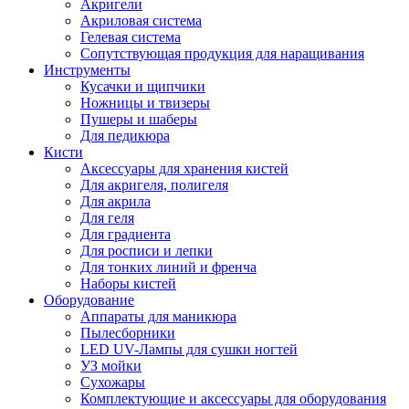
Акригели
Акриловая система
Гелевая система
Сопутствующая продукция для наращивания
Инструменты
Кусачки и щипчики
Ножницы и твизеры
Пушеры и шаберы
Для педикюра
Кисти
Аксессуары для хранения кистей
Для акригеля, полигеля
Для акрила
Для геля
Для градиента
Для росписи и лепки
Для тонких линий и френча
Наборы кистей
Оборудование
Аппараты для маникюра
Пылесборники
LED UV-Лампы для сушки ногтей
УЗ мойки
Сухожары
Комплектующие и аксессуары для оборудования