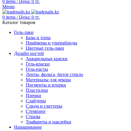
0
items
/
Цена:
0
тг.
Меню
0
items
/
Цена:
0
тг.
Каталог товаров
Гель-лаки
Базы и топы
Праймеры и ультрабонды
Цветные гель-лаки
Дизайн ногтей
Акварельные краски
Гель-краски
Гель-пасты
Ленты, фольга, битое стекло
Материалы для декора
Пигменты и втирки
Пластилин
Пленки
Слайдеры
Слюда и глиттеры
Стемпинг
Стразы
Трафареты и наклейки
Наращивание