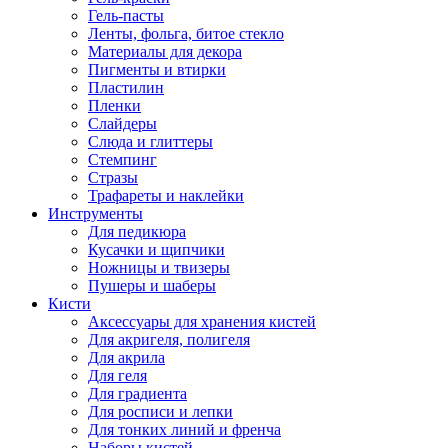
Гель-пасты
Ленты, фольга, битое стекло
Материалы для декора
Пигменты и втирки
Пластилин
Пленки
Слайдеры
Слюда и глиттеры
Стемпинг
Стразы
Трафареты и наклейки
Инструменты
Для педикюра
Кусачки и щипчики
Ножницы и твизеры
Пушеры и шаберы
Кисти
Аксессуары для хранения кистей
Для акригеля, полигеля
Для акрила
Для геля
Для градиента
Для росписи и лепки
Для тонких линий и френча
Наборы кистей