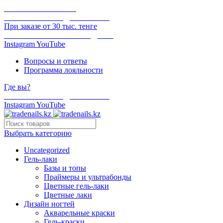
ОНЛАЙН ОПЛАТА
БЕСПЛАТНАЯ ДОСТАВКА
При заказе от 30 тыс. тенге
ОТГРУЗКА В ТОТ ЖЕ ДЕНЬ
Instagram
YouTube
Вопросы и ответы
Программа лояльности
Где вы?
БЕСПЛАТНАЯ ДОСТАВКА
Instagram
YouTube
Выбрать категорию
Uncategorized
Гель-лаки
Базы и топы
Праймеры и ультрабонды
Цветные гель-лаки
Цветные лаки
Дизайн ногтей
Акварельные краски
Гель-краски