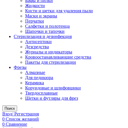
Бафы и пилки
Жидкости
Кисти и щетки для удаления пыли
Маски и экраны
Перчатки
Салфетки и полотенца
Шапочки и тапочки
Стерилизация и дезинфекция
Антисептики
Дезсредства
Журналы и индикаторы
Кровоостанавливающие средства
Пакеты для стерилизации
Фрезы
Алмазные
Для педикюра
Керамика
Корундовые и шлифовщики
Твердосплавные
Щетки и футляры для фрез
Поиск
Вход/ Регистрация
0
Список желаний
0
Сравнение