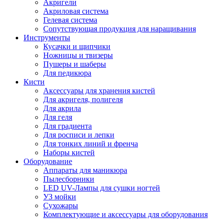
Акригели
Акриловая система
Гелевая система
Сопутствующая продукция для наращивания
Инструменты
Кусачки и щипчики
Ножницы и твизеры
Пушеры и шаберы
Для педикюра
Кисти
Аксессуары для хранения кистей
Для акригеля, полигеля
Для акрила
Для геля
Для градиента
Для росписи и лепки
Для тонких линий и френча
Наборы кистей
Оборудование
Аппараты для маникюра
Пылесборники
LED UV-Лампы для сушки ногтей
УЗ мойки
Сухожары
Комплектующие и аксессуары для оборудования