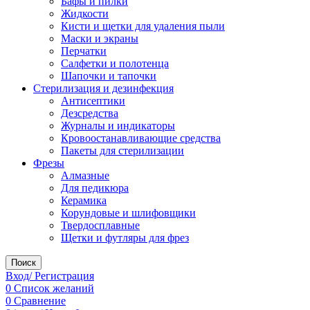
Бафы и пилки
Жидкости
Кисти и щетки для удаления пыли
Маски и экраны
Перчатки
Салфетки и полотенца
Шапочки и тапочки
Стерилизация и дезинфекция
Антисептики
Дезсредства
Журналы и индикаторы
Кровоостанавливающие средства
Пакеты для стерилизации
Фрезы
Алмазные
Для педикюра
Керамика
Корундовые и шлифовщики
Твердосплавные
Щетки и футляры для фрез
Поиск
Вход/ Регистрация
0
Список желаний
0
Сравнение