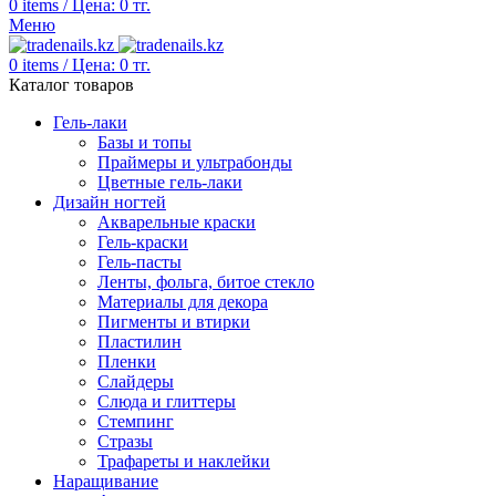
0
items
/
Цена:
0
тг.
Меню
0
items
/
Цена:
0
тг.
Каталог товаров
Гель-лаки
Базы и топы
Праймеры и ультрабонды
Цветные гель-лаки
Дизайн ногтей
Акварельные краски
Гель-краски
Гель-пасты
Ленты, фольга, битое стекло
Материалы для декора
Пигменты и втирки
Пластилин
Пленки
Слайдеры
Слюда и глиттеры
Стемпинг
Стразы
Трафареты и наклейки
Наращивание