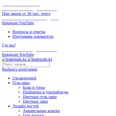
ОНЛАЙН ОПЛАТА
БЕСПЛАТНАЯ ДОСТАВКА
При заказе от 30 тыс. тенге
ОТГРУЗКА В ТОТ ЖЕ ДЕНЬ
Instagram
YouTube
Вопросы и ответы
Программа лояльности
Где вы?
БЕСПЛАТНАЯ ДОСТАВКА
Instagram
YouTube
Выбрать категорию
Uncategorized
Гель-лаки
Базы и топы
Праймеры и ультрабонды
Цветные гель-лаки
Цветные лаки
Дизайн ногтей
Акварельные краски
Гель-краски