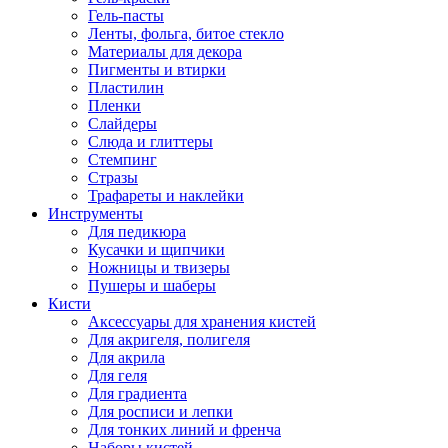
Гель-пасты
Ленты, фольга, битое стекло
Материалы для декора
Пигменты и втирки
Пластилин
Пленки
Слайдеры
Слюда и глиттеры
Стемпинг
Стразы
Трафареты и наклейки
Инструменты
Для педикюра
Кусачки и щипчики
Ножницы и твизеры
Пушеры и шаберы
Кисти
Аксессуары для хранения кистей
Для акригеля, полигеля
Для акрила
Для геля
Для градиента
Для росписи и лепки
Для тонких линий и френча
Наборы кистей