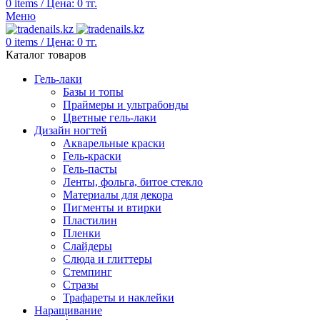
0
items
/
Цена:
0
тг.
Меню
0
items
/
Цена:
0
тг.
Каталог товаров
Гель-лаки
Базы и топы
Праймеры и ультрабонды
Цветные гель-лаки
Дизайн ногтей
Акварельные краски
Гель-краски
Гель-пасты
Ленты, фольга, битое стекло
Материалы для декора
Пигменты и втирки
Пластилин
Пленки
Слайдеры
Слюда и глиттеры
Стемпинг
Стразы
Трафареты и наклейки
Наращивание