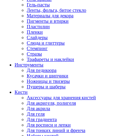
Гель-пасты
Ленты, фольга, битое стекло
Материалы для декора
Пигменты и втирки
Пластилин
Пленки
Слайдеры
Слюда и глиттеры
Стемпинг
Стразы
Трафареты и наклейки
Инструменты
Для педикюра
Кусачки и щипчики
Ножницы и твизеры
Пушеры и шаберы
Кисти
Аксессуары для хранения кистей
Для акригеля, полигеля
Для акрила
Для геля
Для градиента
Для росписи и лепки
Для тонких линий и френча
Наборы кистей