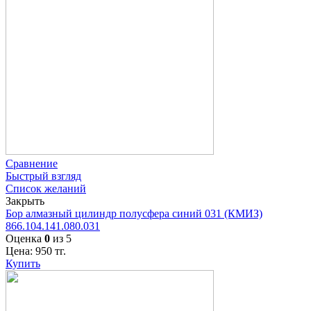
Сравнение
Быстрый взгляд
Список желаний
Закрыть
Бор алмазный цилиндр полусфера синий 031 (КМИЗ)
866.104.141.080.031
Оценка
0
из 5
Цена:
950
тг.
Купить