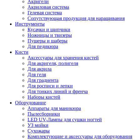
Акригели
Акриловая система
Гелевая система
Сопутствующая продукция для наращивания
Инструменты
Кусачки и щипчики
Ножницы и твизеры
Пушеры и шаберы
Для педикюра
Кисти
Аксессуары для хранения кистей
Для акригеля, полигеля
Для акрила
Для геля
Для градиента
Для росписи и лепки
Для тонких линий и френча
Наборы кистей
Оборудование
Аппараты для маникюра
Пылесборники
LED UV-Лампы для сушки ногтей
УЗ мойки
Сухожары
Комплектующие и аксессуары для оборудования