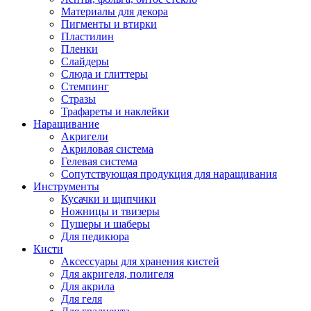
Материалы для декора
Пигменты и втирки
Пластилин
Пленки
Слайдеры
Слюда и глиттеры
Стемпинг
Стразы
Трафареты и наклейки
Наращивание
Акригели
Акриловая система
Гелевая система
Сопутствующая продукция для наращивания
Инструменты
Кусачки и щипчики
Ножницы и твизеры
Пушеры и шаберы
Для педикюра
Кисти
Аксессуары для хранения кистей
Для акригеля, полигеля
Для акрила
Для геля