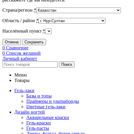
Страна/регион
*
Область / район
*
Населённый пункт
*
Отмена
Сохранить
0
Сравнение
0
Список желаний
Личный кабинет
Поиск
Меню
Товары
Гель-лаки
Базы и топы
Праймеры и ультрабонды
Цветные гель-лаки
Дизайн ногтей
Акварельные краски
Гель-краски
Гель-пасты
Ленты, фольга, битое стекло