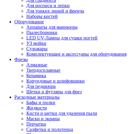
Для градиента
Для росписи и лепки
Для тонких линий и френча
Наборы кистей
Оборудование
Аппараты для маникюра
Пылесборники
LED UV-Лампы для сушки ногтей
УЗ мойки
Сухожары
Комплектующие и аксессуары для оборудования
Фрезы
Алмазные
Твердосплавные
Керамика
Корундовые и шлифовщики
Для педикюра
Щетки и футляры для фрез
Расходные материалы
Бафы и пилки
Жидкости
Кисти и щетки для удаления пыли
Маски и экраны
Перчатки
Салфетки и полотенца