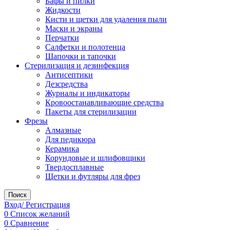
Бафы и пилки
Жидкости
Кисти и щетки для удаления пыли
Маски и экраны
Перчатки
Салфетки и полотенца
Шапочки и тапочки
Стерилизация и дезинфекция
Антисептики
Дезсредства
Журналы и индикаторы
Кровоостанавливающие средства
Пакеты для стерилизации
Фрезы
Алмазные
Для педикюра
Керамика
Корундовые и шлифовщики
Твердосплавные
Щетки и футляры для фрез
Поиск
Вход/ Регистрация
0
Список желаний
0
Сравнение