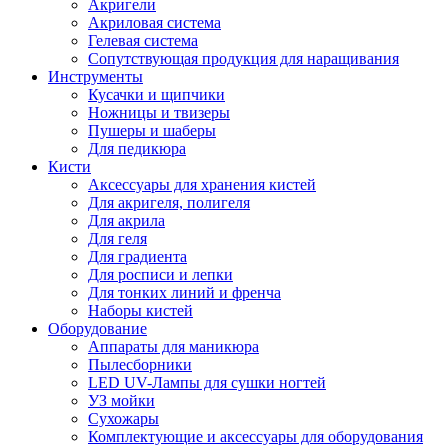
Акригели
Акриловая система
Гелевая система
Сопутствующая продукция для наращивания
Инструменты
Кусачки и щипчики
Ножницы и твизеры
Пушеры и шаберы
Для педикюра
Кисти
Аксессуары для хранения кистей
Для акригеля, полигеля
Для акрила
Для геля
Для градиента
Для росписи и лепки
Для тонких линий и френча
Наборы кистей
Оборудование
Аппараты для маникюра
Пылесборники
LED UV-Лампы для сушки ногтей
УЗ мойки
Сухожары
Комплектующие и аксессуары для оборудования