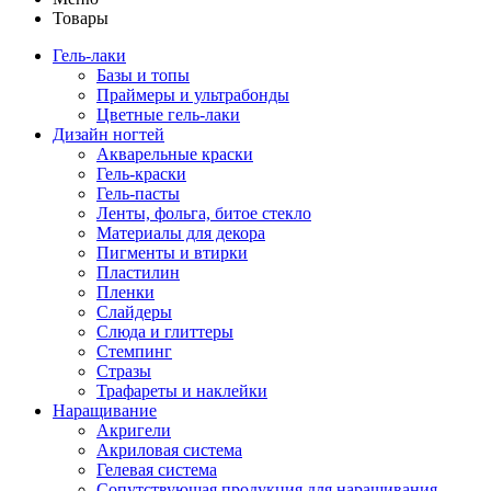
Товары
Гель-лаки
Базы и топы
Праймеры и ультрабонды
Цветные гель-лаки
Дизайн ногтей
Акварельные краски
Гель-краски
Гель-пасты
Ленты, фольга, битое стекло
Материалы для декора
Пигменты и втирки
Пластилин
Пленки
Слайдеры
Слюда и глиттеры
Стемпинг
Стразы
Трафареты и наклейки
Наращивание
Акригели
Акриловая система
Гелевая система
Сопутствующая продукция для наращивания