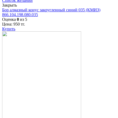
Список желаний
Закрыть
Бор алмазный конус закругленный синий 035 (КМИЗ)
866.104.198.080.035
Оценка
0
из 5
Цена:
950
тг.
Купить