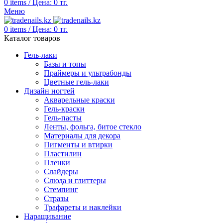
0
items
/
Цена:
0
тг.
Меню
0
items
/
Цена:
0
тг.
Каталог товаров
Гель-лаки
Базы и топы
Праймеры и ультрабонды
Цветные гель-лаки
Дизайн ногтей
Акварельные краски
Гель-краски
Гель-пасты
Ленты, фольга, битое стекло
Материалы для декора
Пигменты и втирки
Пластилин
Пленки
Слайдеры
Слюда и глиттеры
Стемпинг
Стразы
Трафареты и наклейки
Наращивание