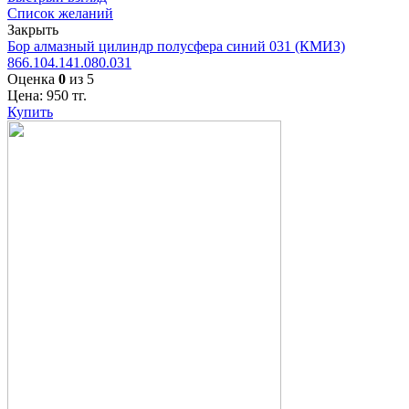
Список желаний
Закрыть
Бор алмазный цилиндр полусфера синий 031 (КМИЗ)
866.104.141.080.031
Оценка
0
из 5
Цена:
950
тг.
Купить