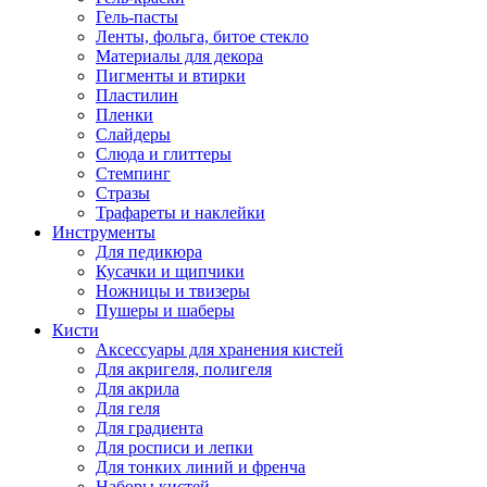
Гель-пасты
Ленты, фольга, битое стекло
Материалы для декора
Пигменты и втирки
Пластилин
Пленки
Слайдеры
Слюда и глиттеры
Стемпинг
Стразы
Трафареты и наклейки
Инструменты
Для педикюра
Кусачки и щипчики
Ножницы и твизеры
Пушеры и шаберы
Кисти
Аксессуары для хранения кистей
Для акригеля, полигеля
Для акрила
Для геля
Для градиента
Для росписи и лепки
Для тонких линий и френча
Наборы кистей