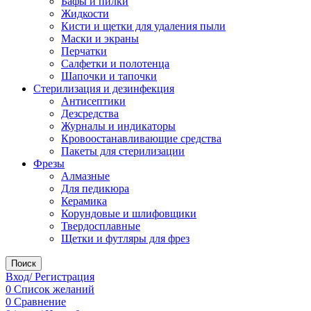
Бафы и пилки
Жидкости
Кисти и щетки для удаления пыли
Маски и экраны
Перчатки
Салфетки и полотенца
Шапочки и тапочки
Стерилизация и дезинфекция
Антисептики
Дезсредства
Журналы и индикаторы
Кровоостанавливающие средства
Пакеты для стерилизации
Фрезы
Алмазные
Для педикюра
Керамика
Корундовые и шлифовщики
Твердосплавные
Щетки и футляры для фрез
Поиск
Вход/ Регистрация
0
Список желаний
0
Сравнение