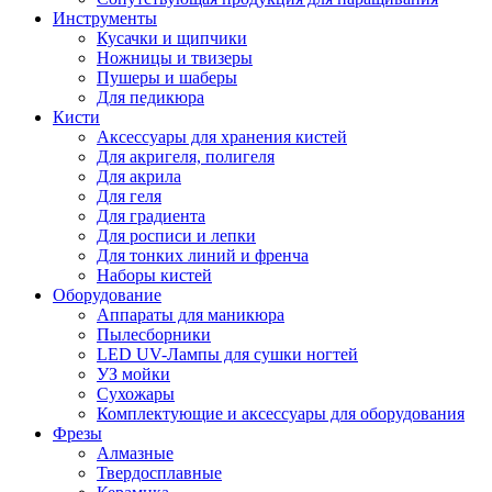
Инструменты
Кусачки и щипчики
Ножницы и твизеры
Пушеры и шаберы
Для педикюра
Кисти
Аксессуары для хранения кистей
Для акригеля, полигеля
Для акрила
Для геля
Для градиента
Для росписи и лепки
Для тонких линий и френча
Наборы кистей
Оборудование
Аппараты для маникюра
Пылесборники
LED UV-Лампы для сушки ногтей
УЗ мойки
Сухожары
Комплектующие и аксессуары для оборудования
Фрезы
Алмазные
Твердосплавные