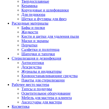
Твердосплавные
Керамика
Корундовые и шлифовщики
Для педикюра
Щетки и футляры для фрез
Расходные материалы
Бафы и пилки
Жидкости
Кисти и щетки для удаления пыли
Маски и экраны
Перчатки
Салфетки и полотенца
Шапочки и тапочки
Стерилизация и дезинфекция
Антисептики
Дезсредства
Журналы и индикаторы
Кровоостанавливающие средства
Пакеты для стерилизации
Рабочее место мастера
Типсы и подиумы
Осветительное оборудование
Мебель для мастера и клиента
Аксессуары для мастера
Косметика