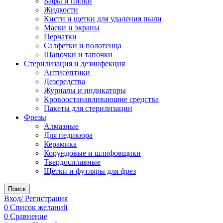
Бафы и пилки
Жидкости
Кисти и щетки для удаления пыли
Маски и экраны
Перчатки
Салфетки и полотенца
Шапочки и тапочки
Стерилизация и дезинфекция
Антисептики
Дезсредства
Журналы и индикаторы
Кровоостанавливающие средства
Пакеты для стерилизации
Фрезы
Алмазные
Для педикюра
Керамика
Корундовые и шлифовщики
Твердосплавные
Щетки и футляры для фрез
Поиск
Вход/ Регистрация
0
Список желаний
0
Сравнение