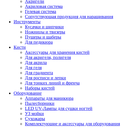
Акригели
Акриловая система
Гелевая система
Сопутствующая продукция для наращивания
Инструменты
Кусачки и щипчики
Ножницы и твизеры
Пушеры и шаберы
Для педикюра
Кисти
Аксессуары для хранения кистей
Для акригеля, полигеля
Для акрила
Для геля
Для градиента
Для росписи и лепки
Для тонких линий и френча
Наборы кистей
Оборудование
Аппараты для маникюра
Пылесборники
LED UV-Лампы для сушки ногтей
УЗ мойки
Сухожары
Комплектующие и аксессуары для оборудования