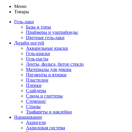
Меню
Товары
Гель-лаки
Базы и топы
Праймеры и ультрабонды
Цветные гель-лаки
Дизайн ногтей
Акварельные краски
Гель-краски
Гель-пасты
Ленты, фольга, битое стекло
Материалы для декора
Пигменты и втирки
Пластилин
Пленки
Слайдеры
Слюда и глиттеры
Стемпинг
Стразы
Трафареты и наклейки
Наращивание
Акригели
Акриловая система