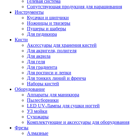
Гелевая система
Сопутствующая продукция для наращивания
Инструменты
Кусачки и щипчики
Ножницы и твизеры
Пушеры и шаберы
Для педикюра
Кисти
Аксессуары для хранения кистей
Для акригеля, полигеля
Для акрила
Для геля
Для градиента
Для росписи и лепки
Для тонких линий и френча
Наборы кистей
Оборудование
Аппараты для маникюра
Пылесборники
LED UV-Лампы для сушки ногтей
УЗ мойки
Сухожары
Комплектующие и аксессуары для оборудования
Фрезы
Алмазные