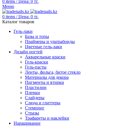
0
items
/
Цена:
0
тг.
Меню
0
items
/
Цена:
0
тг.
Каталог товаров
Гель-лаки
Базы и топы
Праймеры и ультрабонды
Цветные гель-лаки
Дизайн ногтей
Акварельные краски
Гель-краски
Гель-пасты
Ленты, фольга, битое стекло
Материалы для декора
Пигменты и втирки
Пластилин
Пленки
Слайдеры
Слюда и глиттеры
Стемпинг
Стразы
Трафареты и наклейки
Наращивание