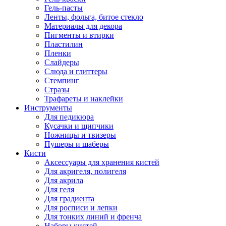
Гель-пасты
Ленты, фольга, битое стекло
Материалы для декора
Пигменты и втирки
Пластилин
Пленки
Слайдеры
Слюда и глиттеры
Стемпинг
Стразы
Трафареты и наклейки
Инструменты
Для педикюра
Кусачки и щипчики
Ножницы и твизеры
Пушеры и шаберы
Кисти
Аксессуары для хранения кистей
Для акригеля, полигеля
Для акрила
Для геля
Для градиента
Для росписи и лепки
Для тонких линий и френча
Наборы кистей