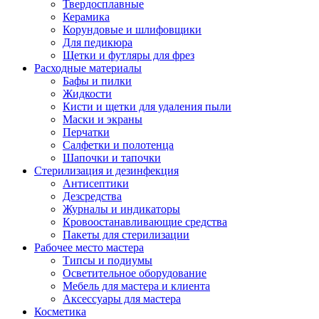
Твердосплавные
Керамика
Корундовые и шлифовщики
Для педикюра
Щетки и футляры для фрез
Расходные материалы
Бафы и пилки
Жидкости
Кисти и щетки для удаления пыли
Маски и экраны
Перчатки
Салфетки и полотенца
Шапочки и тапочки
Стерилизация и дезинфекция
Антисептики
Дезсредства
Журналы и индикаторы
Кровоостанавливающие средства
Пакеты для стерилизации
Рабочее место мастера
Типсы и подиумы
Осветительное оборудование
Мебель для мастера и клиента
Аксессуары для мастера
Косметика