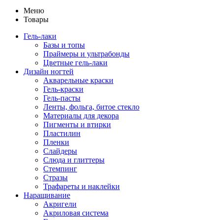
Меню
Товары
Гель-лаки
Базы и топы
Праймеры и ультрабонды
Цветные гель-лаки
Дизайн ногтей
Акварельные краски
Гель-краски
Гель-пасты
Ленты, фольга, битое стекло
Материалы для декора
Пигменты и втирки
Пластилин
Пленки
Слайдеры
Слюда и глиттеры
Стемпинг
Стразы
Трафареты и наклейки
Наращивание
Акригели
Акриловая система