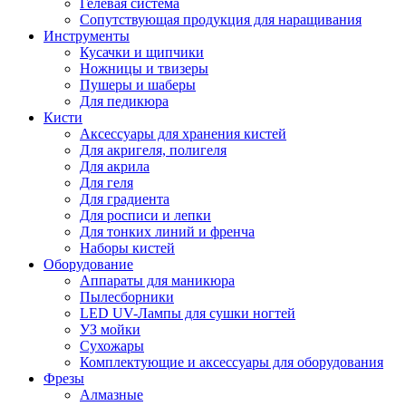
Гелевая система
Сопутствующая продукция для наращивания
Инструменты
Кусачки и щипчики
Ножницы и твизеры
Пушеры и шаберы
Для педикюра
Кисти
Аксессуары для хранения кистей
Для акригеля, полигеля
Для акрила
Для геля
Для градиента
Для росписи и лепки
Для тонких линий и френча
Наборы кистей
Оборудование
Аппараты для маникюра
Пылесборники
LED UV-Лампы для сушки ногтей
УЗ мойки
Сухожары
Комплектующие и аксессуары для оборудования
Фрезы
Алмазные