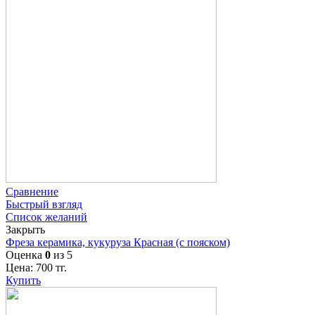
Сравнение
Быстрый взгляд
Список желаний
Закрыть
Фреза керамика, кукуруза Красная (с пояском)
Оценка
0
из 5
Цена:
700
тг.
Купить