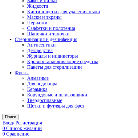
Бафы и пилки
Жидкости
Кисти и щетки для удаления пыли
Маски и экраны
Перчатки
Салфетки и полотенца
Шапочки и тапочки
Стерилизация и дезинфекция
Антисептики
Дезсредства
Журналы и индикаторы
Кровоостанавливающие средства
Пакеты для стерилизации
Фрезы
Алмазные
Для педикюра
Керамика
Корундовые и шлифовщики
Твердосплавные
Щетки и футляры для фрез
Поиск
Вход/ Регистрация
0
Список желаний
0
Сравнение