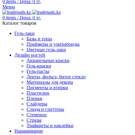
0
items
/
Цена:
0
тг.
Меню
0
items
/
Цена:
0
тг.
Каталог товаров
Гель-лаки
Базы и топы
Праймеры и ультрабонды
Цветные гель-лаки
Дизайн ногтей
Акварельные краски
Гель-краски
Гель-пасты
Ленты, фольга, битое стекло
Материалы для декора
Пигменты и втирки
Пластилин
Пленки
Слайдеры
Слюда и глиттеры
Стемпинг
Стразы
Трафареты и наклейки
Наращивание