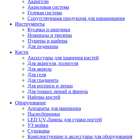
Акригели
Акриловая система
Гелевая система
Сопутствующая продукция для наращивания
Инструменты
Кусачки и щипчики
Ножницы и твизеры
Пушеры и шаберы
Для педикюра
Кисти
Аксессуары для хранения кистей
Для акригеля, полигеля
Для акрила
Для геля
Для градиента
Для росписи и лепки
Для тонких линий и френча
Наборы кистей
Оборудование
Аппараты для маникюра
Пылесборники
LED UV-Лампы для сушки ногтей
УЗ мойки
Сухожары
Комплектующие и аксессуары для оборудования