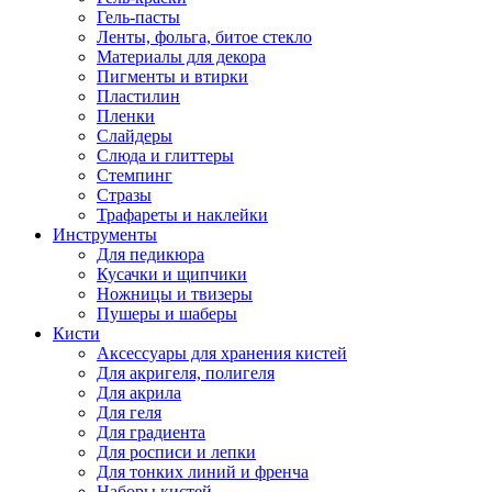
Гель-пасты
Ленты, фольга, битое стекло
Материалы для декора
Пигменты и втирки
Пластилин
Пленки
Слайдеры
Слюда и глиттеры
Стемпинг
Стразы
Трафареты и наклейки
Инструменты
Для педикюра
Кусачки и щипчики
Ножницы и твизеры
Пушеры и шаберы
Кисти
Аксессуары для хранения кистей
Для акригеля, полигеля
Для акрила
Для геля
Для градиента
Для росписи и лепки
Для тонких линий и френча
Наборы кистей