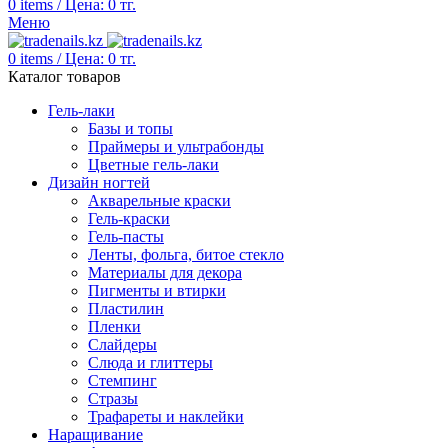
0
items
/
Цена:
0
тг.
Меню
0
items
/
Цена:
0
тг.
Каталог товаров
Гель-лаки
Базы и топы
Праймеры и ультрабонды
Цветные гель-лаки
Дизайн ногтей
Акварельные краски
Гель-краски
Гель-пасты
Ленты, фольга, битое стекло
Материалы для декора
Пигменты и втирки
Пластилин
Пленки
Слайдеры
Слюда и глиттеры
Стемпинг
Стразы
Трафареты и наклейки
Наращивание