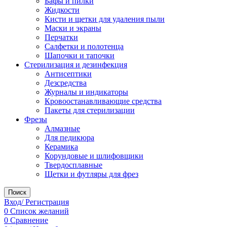
Бафы и пилки
Жидкости
Кисти и щетки для удаления пыли
Маски и экраны
Перчатки
Салфетки и полотенца
Шапочки и тапочки
Стерилизация и дезинфекция
Антисептики
Дезсредства
Журналы и индикаторы
Кровоостанавливающие средства
Пакеты для стерилизации
Фрезы
Алмазные
Для педикюра
Керамика
Корундовые и шлифовщики
Твердосплавные
Щетки и футляры для фрез
Поиск
Вход/ Регистрация
0
Список желаний
0
Сравнение