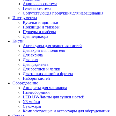
Акриловая система
Гелевая система
Сопутствующая продукция для наращивания
Инструменты
Кусачки и щипчики
Ножницы и твизеры
Пушеры и шаберы
Для педикюра
Кисти
Аксессуары для хранения кистей
Для акригеля, полигеля
Для акрила
Для геля
Для градиента
Для росписи и лепки
Для тонких линий и френча
Наборы кистей
Оборудование
Аппараты для маникюра
Пылесборники
LED UV-Лампы для сушки ногтей
УЗ мойки
Сухожары
Комплектующие и аксессуары для оборудования
Фрезы