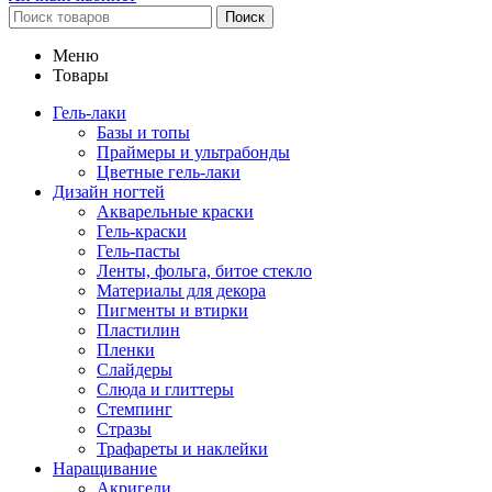
Поиск
Меню
Товары
Гель-лаки
Базы и топы
Праймеры и ультрабонды
Цветные гель-лаки
Дизайн ногтей
Акварельные краски
Гель-краски
Гель-пасты
Ленты, фольга, битое стекло
Материалы для декора
Пигменты и втирки
Пластилин
Пленки
Слайдеры
Слюда и глиттеры
Стемпинг
Стразы
Трафареты и наклейки
Наращивание
Акригели