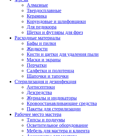
Алмазные
Твердосплавные
Керамика
Корундовые и шлифовщики
Для педикюра
Щетки и футляры для фрез
Расходные материалы
Бафы и пилки
Жидкости
Кисти и щетки для удаления пыли
Маски и экраны
Перчатки
Салфетки и полотенца
Шапочки и тапочки
Стерилизация и дезинфекция
Антисептики
Дезсредства
Журналы и индикаторы
Кровоостанавливающие средства
Пакеты для стерилизации
Рабочее место мастера
Типсы и подиумы
Осветительное оборудование
Мебель для мастера и клиента