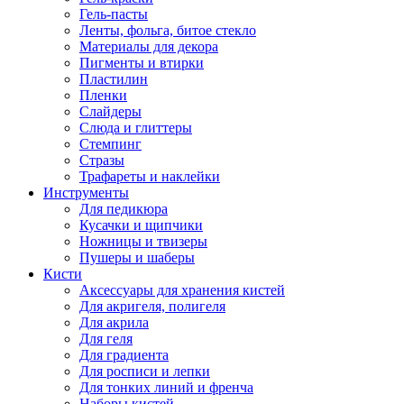
Гель-пасты
Ленты, фольга, битое стекло
Материалы для декора
Пигменты и втирки
Пластилин
Пленки
Слайдеры
Слюда и глиттеры
Стемпинг
Стразы
Трафареты и наклейки
Инструменты
Для педикюра
Кусачки и щипчики
Ножницы и твизеры
Пушеры и шаберы
Кисти
Аксессуары для хранения кистей
Для акригеля, полигеля
Для акрила
Для геля
Для градиента
Для росписи и лепки
Для тонких линий и френча
Наборы кистей