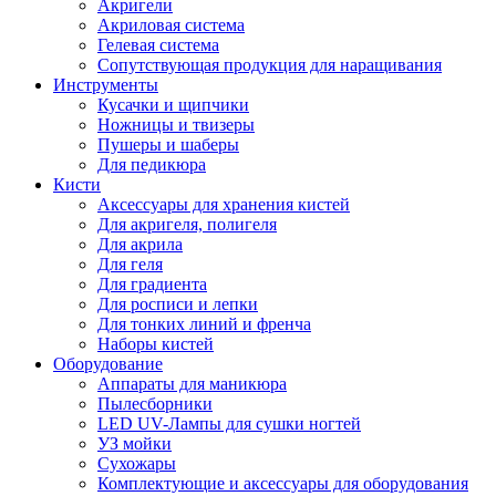
Акригели
Акриловая система
Гелевая система
Сопутствующая продукция для наращивания
Инструменты
Кусачки и щипчики
Ножницы и твизеры
Пушеры и шаберы
Для педикюра
Кисти
Аксессуары для хранения кистей
Для акригеля, полигеля
Для акрила
Для геля
Для градиента
Для росписи и лепки
Для тонких линий и френча
Наборы кистей
Оборудование
Аппараты для маникюра
Пылесборники
LED UV-Лампы для сушки ногтей
УЗ мойки
Сухожары
Комплектующие и аксессуары для оборудования