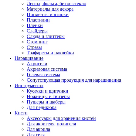
Ленты, фольга, битое стекло
Материалы для декора
Пигменты и втирки
Пластилин
Пленки
Слайдеры
Слюда и глиттеры
Стемпинг
Стразы
Трафареты и наклейки
Наращивание
Акригели
Акриловая система
Гелевая система
Сопутствующая продукция для наращивания
Инструменты
Кусачки и щипчики
Ножницы и твизеры
Пушеры и шаберы
Для педикюра
Кисти
Аксессуары для хранения кистей
Для акригеля, полигеля
Для акрила
Для геля