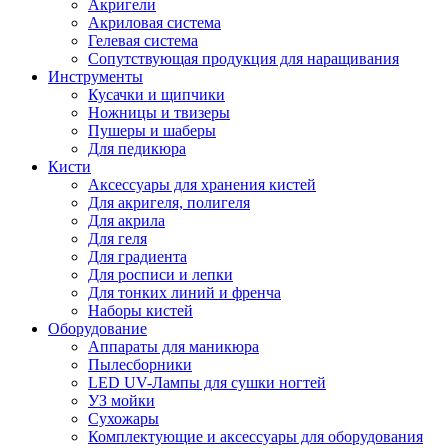
Акригели
Акриловая система
Гелевая система
Сопутствующая продукция для наращивания
Инструменты
Кусачки и щипчики
Ножницы и твизеры
Пушеры и шаберы
Для педикюра
Кисти
Аксессуары для хранения кистей
Для акригеля, полигеля
Для акрила
Для геля
Для градиента
Для росписи и лепки
Для тонких линий и френча
Наборы кистей
Оборудование
Аппараты для маникюра
Пылесборники
LED UV-Лампы для сушки ногтей
УЗ мойки
Сухожары
Комплектующие и аксессуары для оборудования