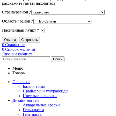
расскажите где вы находитесь.
Страна/регион
*
Область / район
*
Населённый пункт
*
Отмена
Сохранить
0
Сравнение
0
Список желаний
Личный кабинет
Поиск
Меню
Товары
Гель-лаки
Базы и топы
Праймеры и ультрабонды
Цветные гель-лаки
Дизайн ногтей
Акварельные краски
Гель-краски
Гель-пасты