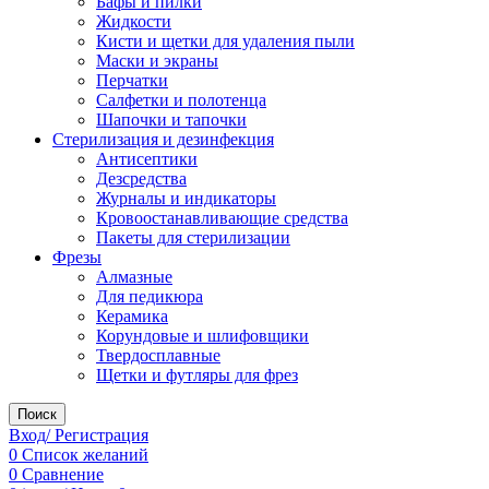
Бафы и пилки
Жидкости
Кисти и щетки для удаления пыли
Маски и экраны
Перчатки
Салфетки и полотенца
Шапочки и тапочки
Стерилизация и дезинфекция
Антисептики
Дезсредства
Журналы и индикаторы
Кровоостанавливающие средства
Пакеты для стерилизации
Фрезы
Алмазные
Для педикюра
Керамика
Корундовые и шлифовщики
Твердосплавные
Щетки и футляры для фрез
Поиск
Вход/ Регистрация
0
Список желаний
0
Сравнение