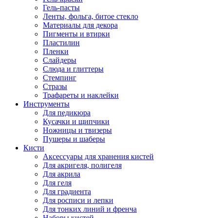
Гель-пасты
Ленты, фольга, битое стекло
Материалы для декора
Пигменты и втирки
Пластилин
Пленки
Слайдеры
Слюда и глиттеры
Стемпинг
Стразы
Трафареты и наклейки
Инструменты
Для педикюра
Кусачки и щипчики
Ножницы и твизеры
Пушеры и шаберы
Кисти
Аксессуары для хранения кистей
Для акригеля, полигеля
Для акрила
Для геля
Для градиента
Для росписи и лепки
Для тонких линий и френча
Наборы кистей