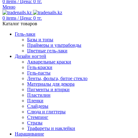
0
items
/
Цена:
0
тг.
Меню
0
items
/
Цена:
0
тг.
Каталог товаров
Гель-лаки
Базы и топы
Праймеры и ультрабонды
Цветные гель-лаки
Дизайн ногтей
Акварельные краски
Гель-краски
Гель-пасты
Ленты, фольга, битое стекло
Материалы для декора
Пигменты и втирки
Пластилин
Пленки
Слайдеры
Слюда и глиттеры
Стемпинг
Стразы
Трафареты и наклейки
Наращивание