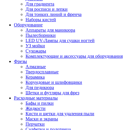
Для градиента
Для росписи и лепки
Для тонких линий и френча
Наборы кистей
Оборудование
Аппараты для маникюра
Пылесборники
LED UV-Лампы для сушки ногтей
УЗ мойки
Сухожары
Комплектующие и аксессуары для оборудования
Фрезы
Алмазные
Твердосплавные
Керамика
Корундовые и шлифовщики
Для педикюра
Щетки и футляры для фрез
Расходные материалы
Бафы и пилки
Жидкости
Кисти и щетки для удаления пыли
Маски и экраны
Перчатки
Салфетки и полотенца