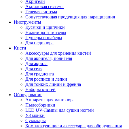
Акригели
Акриловая система
Гелевая система
Сопутствующая продукция для наращивания
Инструменты
Кусачки и щипчики
Ножницы и твизеры
Пушеры и шаберы
Для педикюра
Кисти
Аксессуары для хранения кистей
Для акригеля, полигеля
Для акрила
Для геля
Для градиента
Для росписи и лепки
Для тонких линий и френча
Наборы кистей
Оборудование
Аппараты для маникюра
Пылесборники
LED UV-Лампы для сушки ногтей
УЗ мойки
Сухожары
Комплектующие и аксессуары для оборудования