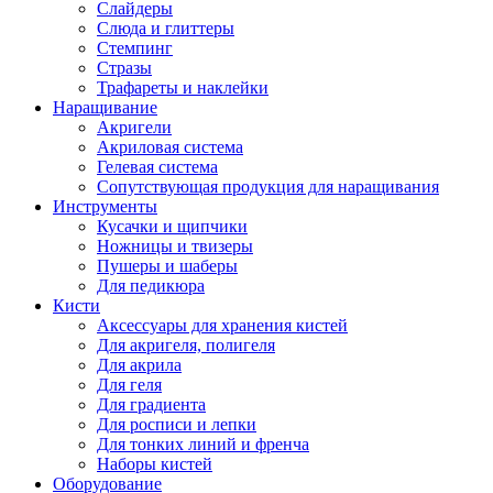
Слайдеры
Слюда и глиттеры
Стемпинг
Стразы
Трафареты и наклейки
Наращивание
Акригели
Акриловая система
Гелевая система
Сопутствующая продукция для наращивания
Инструменты
Кусачки и щипчики
Ножницы и твизеры
Пушеры и шаберы
Для педикюра
Кисти
Аксессуары для хранения кистей
Для акригеля, полигеля
Для акрила
Для геля
Для градиента
Для росписи и лепки
Для тонких линий и френча
Наборы кистей
Оборудование