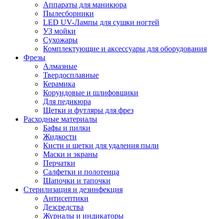
Аппараты для маникюра
Пылесборники
LED UV-Лампы для сушки ногтей
УЗ мойки
Сухожары
Комплектующие и аксессуары для оборудования
Фрезы
Алмазные
Твердосплавные
Керамика
Корундовые и шлифовщики
Для педикюра
Щетки и футляры для фрез
Расходные материалы
Бафы и пилки
Жидкости
Кисти и щетки для удаления пыли
Маски и экраны
Перчатки
Салфетки и полотенца
Шапочки и тапочки
Стерилизация и дезинфекция
Антисептики
Дезсредства
Журналы и индикаторы