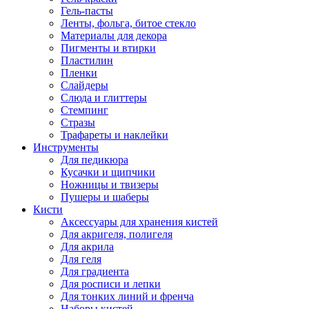
Гель-пасты
Ленты, фольга, битое стекло
Материалы для декора
Пигменты и втирки
Пластилин
Пленки
Слайдеры
Слюда и глиттеры
Стемпинг
Стразы
Трафареты и наклейки
Инструменты
Для педикюра
Кусачки и щипчики
Ножницы и твизеры
Пушеры и шаберы
Кисти
Аксессуары для хранения кистей
Для акригеля, полигеля
Для акрила
Для геля
Для градиента
Для росписи и лепки
Для тонких линий и френча
Наборы кистей