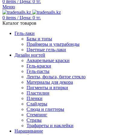
0
items
/
Цена:
0
тг.
Меню
0
items
/
Цена:
0
тг.
Каталог товаров
Гель-лаки
Базы и топы
Праймеры и ультрабонды
Цветные гель-лаки
Дизайн ногтей
Акварельные краски
Гель-краски
Гель-пасты
Ленты, фольга, битое стекло
Материалы для декора
Пигменты и втирки
Пластилин
Пленки
Слайдеры
Слюда и глиттеры
Стемпинг
Стразы
Трафареты и наклейки
Наращивание