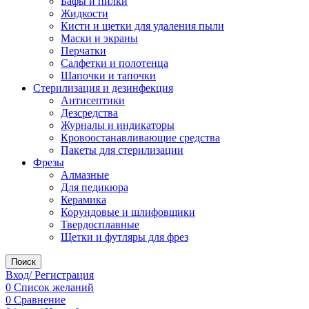
Бафы и пилки
Жидкости
Кисти и щетки для удаления пыли
Маски и экраны
Перчатки
Салфетки и полотенца
Шапочки и тапочки
Стерилизация и дезинфекция
Антисептики
Дезсредства
Журналы и индикаторы
Кровоостанавливающие средства
Пакеты для стерилизации
Фрезы
Алмазные
Для педикюра
Керамика
Корундовые и шлифовщики
Твердосплавные
Щетки и футляры для фрез
Поиск
Вход/ Регистрация
0
Список желаний
0
Сравнение