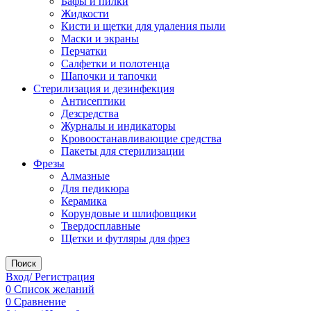
Бафы и пилки
Жидкости
Кисти и щетки для удаления пыли
Маски и экраны
Перчатки
Салфетки и полотенца
Шапочки и тапочки
Стерилизация и дезинфекция
Антисептики
Дезсредства
Журналы и индикаторы
Кровоостанавливающие средства
Пакеты для стерилизации
Фрезы
Алмазные
Для педикюра
Керамика
Корундовые и шлифовщики
Твердосплавные
Щетки и футляры для фрез
Поиск
Вход/ Регистрация
0
Список желаний
0
Сравнение