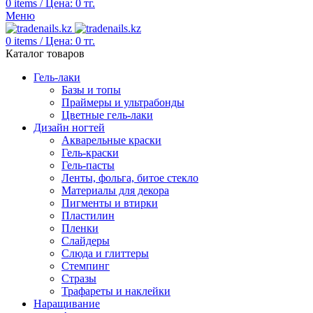
0
items
/
Цена:
0
тг.
Меню
0
items
/
Цена:
0
тг.
Каталог товаров
Гель-лаки
Базы и топы
Праймеры и ультрабонды
Цветные гель-лаки
Дизайн ногтей
Акварельные краски
Гель-краски
Гель-пасты
Ленты, фольга, битое стекло
Материалы для декора
Пигменты и втирки
Пластилин
Пленки
Слайдеры
Слюда и глиттеры
Стемпинг
Стразы
Трафареты и наклейки
Наращивание