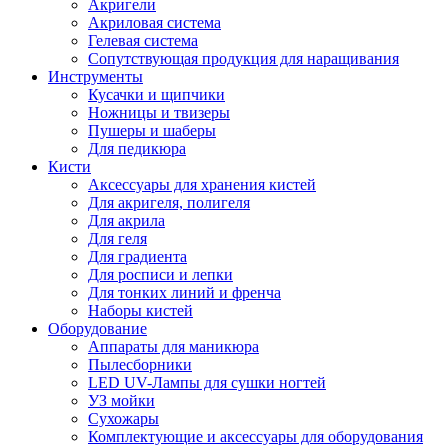
Акригели
Акриловая система
Гелевая система
Сопутствующая продукция для наращивания
Инструменты
Кусачки и щипчики
Ножницы и твизеры
Пушеры и шаберы
Для педикюра
Кисти
Аксессуары для хранения кистей
Для акригеля, полигеля
Для акрила
Для геля
Для градиента
Для росписи и лепки
Для тонких линий и френча
Наборы кистей
Оборудование
Аппараты для маникюра
Пылесборники
LED UV-Лампы для сушки ногтей
УЗ мойки
Сухожары
Комплектующие и аксессуары для оборудования