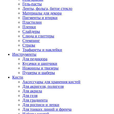
Гель-пасты
Ленты, фольга, битое стекло
Материалы для декора
Пигменты и втирки
Пластилин
Пленки
Слайдеры
Слюда и глиттеры
Стемпинг
Стразы
Трафареты и наклейки
Инструменты
Для педикюра
Кусачки и щипчики
Ножницы и твизеры
Пушеры и шаберы
Кисти
Аксессуары для хранения кистей
Для акригеля, полигеля
Для акрила
Для геля
Для градиента
Для росписи и лепки
Для тонких линий и френча
Наборы кистей