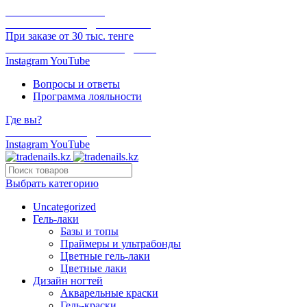
ОНЛАЙН ОПЛАТА
БЕСПЛАТНАЯ ДОСТАВКА
При заказе от 30 тыс. тенге
ОТГРУЗКА В ТОТ ЖЕ ДЕНЬ
Instagram
YouTube
Вопросы и ответы
Программа лояльности
Где вы?
БЕСПЛАТНАЯ ДОСТАВКА
Instagram
YouTube
Выбрать категорию
Uncategorized
Гель-лаки
Базы и топы
Праймеры и ультрабонды
Цветные гель-лаки
Цветные лаки
Дизайн ногтей
Акварельные краски
Гель-краски