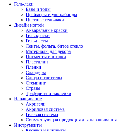
Гель-лаки
Базы и топы
Праймеры и ультрабонды
Цветные гель-лаки
Дизайн ногтей
Акварельные краски
Гель-краски
Гель-пасты
Ленты, фольга, битое стекло
Материалы для декора
Пигменты и втирки
Пластилин
Пленки
Слайдеры
Слюда и глиттеры
Стемпинг
Стразы
Трафареты и наклейки
Наращивание
Акригели
Акриловая система
Гелевая система
Сопутствующая продукция для наращивания
Инструменты
Кусачки и щипчики