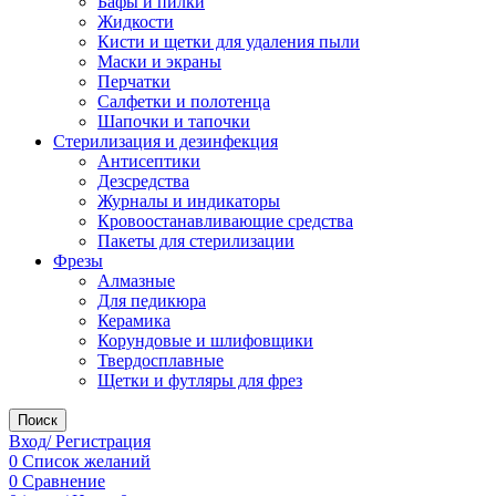
Бафы и пилки
Жидкости
Кисти и щетки для удаления пыли
Маски и экраны
Перчатки
Салфетки и полотенца
Шапочки и тапочки
Стерилизация и дезинфекция
Антисептики
Дезсредства
Журналы и индикаторы
Кровоостанавливающие средства
Пакеты для стерилизации
Фрезы
Алмазные
Для педикюра
Керамика
Корундовые и шлифовщики
Твердосплавные
Щетки и футляры для фрез
Поиск
Вход/ Регистрация
0
Список желаний
0
Сравнение