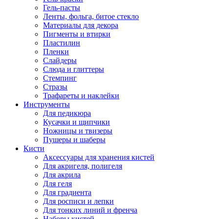
Гель-пасты
Ленты, фольга, битое стекло
Материалы для декора
Пигменты и втирки
Пластилин
Пленки
Слайдеры
Слюда и глиттеры
Стемпинг
Стразы
Трафареты и наклейки
Инструменты
Для педикюра
Кусачки и щипчики
Ножницы и твизеры
Пушеры и шаберы
Кисти
Аксессуары для хранения кистей
Для акригеля, полигеля
Для акрила
Для геля
Для градиента
Для росписи и лепки
Для тонких линий и френча
Наборы кистей