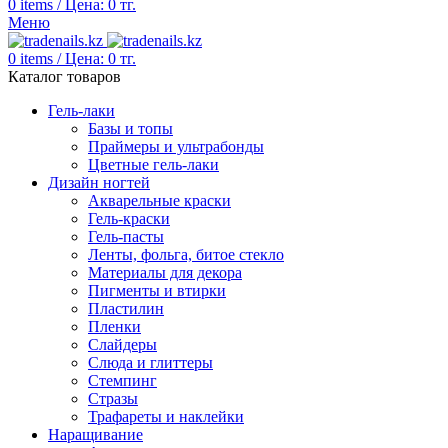
0
items
/
Цена:
0
тг.
Меню
0
items
/
Цена:
0
тг.
Каталог товаров
Гель-лаки
Базы и топы
Праймеры и ультрабонды
Цветные гель-лаки
Дизайн ногтей
Акварельные краски
Гель-краски
Гель-пасты
Ленты, фольга, битое стекло
Материалы для декора
Пигменты и втирки
Пластилин
Пленки
Слайдеры
Слюда и глиттеры
Стемпинг
Стразы
Трафареты и наклейки
Наращивание