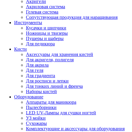
Акригели
Акриловая система
Гелевая система
Сопутствующая продукция для наращивания
Инструменты
Кусачки и щипчики
Ножницы и твизеры
Пушеры и шаберы
Для педикюра
Кисти
Аксессуары для хранения кистей
Для акригеля, полигеля
Для акрила
Для геля
Для градиента
Для росписи и лепки
Для тонких линий и френча
Наборы кистей
Оборудование
Аппараты для маникюра
Пылесборники
LED UV-Лампы для сушки ногтей
УЗ мойки
Сухожары
Комплектующие и аксессуары для оборудования