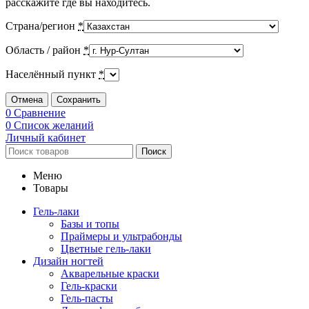
расскажите где вы находитесь.
Страна/регион
*
Область / район
*
Населённый пункт
*
Отмена
Сохранить
0
Сравнение
0
Список желаний
Личный кабинет
Поиск
Меню
Товары
Гель-лаки
Базы и топы
Праймеры и ультрабонды
Цветные гель-лаки
Дизайн ногтей
Акварельные краски
Гель-краски
Гель-пасты