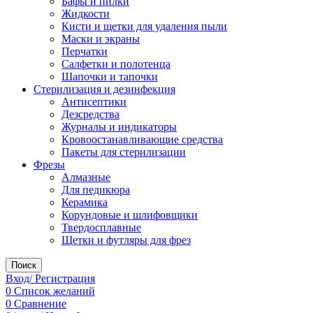
Бафы и пилки
Жидкости
Кисти и щетки для удаления пыли
Маски и экраны
Перчатки
Салфетки и полотенца
Шапочки и тапочки
Стерилизация и дезинфекция
Антисептики
Дезсредства
Журналы и индикаторы
Кровоостанавливающие средства
Пакеты для стерилизации
Фрезы
Алмазные
Для педикюра
Керамика
Корундовые и шлифовщики
Твердосплавные
Щетки и футляры для фрез
Поиск
Вход/ Регистрация
0
Список желаний
0
Сравнение