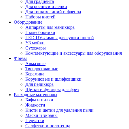
Для градиента
Для росписи и лепки
Для тонких линий и френча
Наборы кистей
Оборудование
Аппараты для маникюра
Пылесборники
LED UV-Лампы для сушки ногтей
УЗ мойки
Сухожары
Комплектующие и аксессуары для оборудования
Фрезы
Алмазные
Твердосплавные
Керамика
Корундовые и шлифовщики
Для педикюра
Щетки и футляры для фрез
Расходные материалы
Бафы и пилки
Жидкости
Кисти и щетки для удаления пыли
Маски и экраны
Перчатки
Салфетки и полотенца