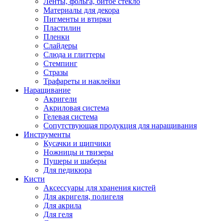
Ленты, фольга, битое стекло
Материалы для декора
Пигменты и втирки
Пластилин
Пленки
Слайдеры
Слюда и глиттеры
Стемпинг
Стразы
Трафареты и наклейки
Наращивание
Акригели
Акриловая система
Гелевая система
Сопутствующая продукция для наращивания
Инструменты
Кусачки и щипчики
Ножницы и твизеры
Пушеры и шаберы
Для педикюра
Кисти
Аксессуары для хранения кистей
Для акригеля, полигеля
Для акрила
Для геля