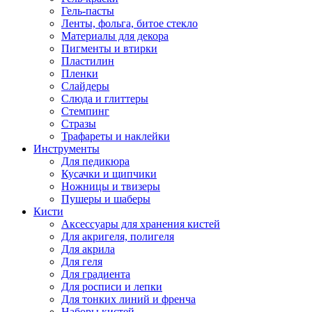
Гель-пасты
Ленты, фольга, битое стекло
Материалы для декора
Пигменты и втирки
Пластилин
Пленки
Слайдеры
Слюда и глиттеры
Стемпинг
Стразы
Трафареты и наклейки
Инструменты
Для педикюра
Кусачки и щипчики
Ножницы и твизеры
Пушеры и шаберы
Кисти
Аксессуары для хранения кистей
Для акригеля, полигеля
Для акрила
Для геля
Для градиента
Для росписи и лепки
Для тонких линий и френча
Наборы кистей