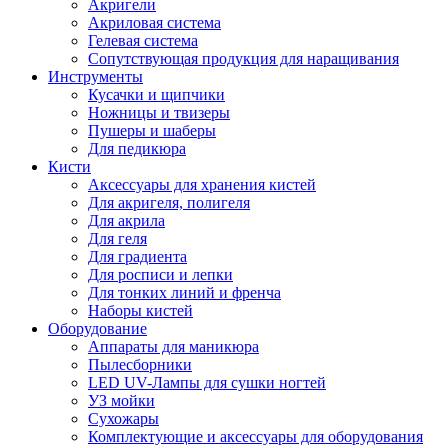
Акригели
Акриловая система
Гелевая система
Сопутствующая продукция для наращивания
Инструменты
Кусачки и щипчики
Ножницы и твизеры
Пушеры и шаберы
Для педикюра
Кисти
Аксессуары для хранения кистей
Для акригеля, полигеля
Для акрила
Для геля
Для градиента
Для росписи и лепки
Для тонких линий и френча
Наборы кистей
Оборудование
Аппараты для маникюра
Пылесборники
LED UV-Лампы для сушки ногтей
УЗ мойки
Сухожары
Комплектующие и аксессуары для оборудования