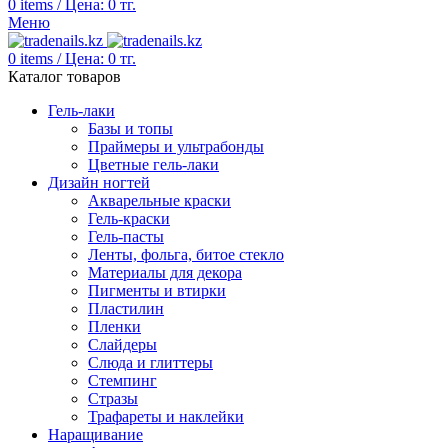
0
items
/
Цена:
0
тг.
Меню
0
items
/
Цена:
0
тг.
Каталог товаров
Гель-лаки
Базы и топы
Праймеры и ультрабонды
Цветные гель-лаки
Дизайн ногтей
Акварельные краски
Гель-краски
Гель-пасты
Ленты, фольга, битое стекло
Материалы для декора
Пигменты и втирки
Пластилин
Пленки
Слайдеры
Слюда и глиттеры
Стемпинг
Стразы
Трафареты и наклейки
Наращивание