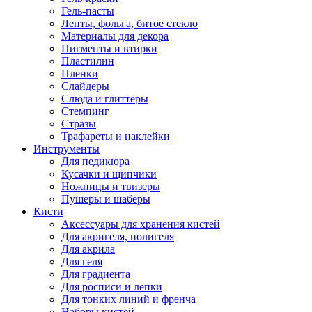
Гель-пасты
Ленты, фольга, битое стекло
Материалы для декора
Пигменты и втирки
Пластилин
Пленки
Слайдеры
Слюда и глиттеры
Стемпинг
Стразы
Трафареты и наклейки
Инструменты
Для педикюра
Кусачки и щипчики
Ножницы и твизеры
Пушеры и шаберы
Кисти
Аксессуары для хранения кистей
Для акригеля, полигеля
Для акрила
Для геля
Для градиента
Для росписи и лепки
Для тонких линий и френча
Наборы кистей