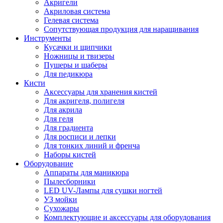
Акригели
Акриловая система
Гелевая система
Сопутствующая продукция для наращивания
Инструменты
Кусачки и щипчики
Ножницы и твизеры
Пушеры и шаберы
Для педикюра
Кисти
Аксессуары для хранения кистей
Для акригеля, полигеля
Для акрила
Для геля
Для градиента
Для росписи и лепки
Для тонких линий и френча
Наборы кистей
Оборудование
Аппараты для маникюра
Пылесборники
LED UV-Лампы для сушки ногтей
УЗ мойки
Сухожары
Комплектующие и аксессуары для оборудования