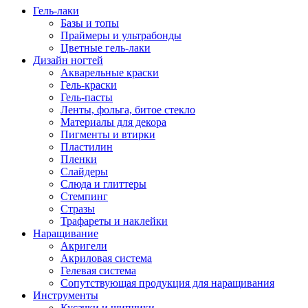
Гель-лаки
Базы и топы
Праймеры и ультрабонды
Цветные гель-лаки
Дизайн ногтей
Акварельные краски
Гель-краски
Гель-пасты
Ленты, фольга, битое стекло
Материалы для декора
Пигменты и втирки
Пластилин
Пленки
Слайдеры
Слюда и глиттеры
Стемпинг
Стразы
Трафареты и наклейки
Наращивание
Акригели
Акриловая система
Гелевая система
Сопутствующая продукция для наращивания
Инструменты
Кусачки и щипчики