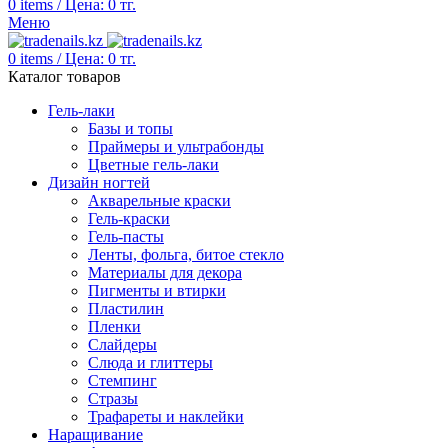
0
items
/
Цена:
0
тг.
Меню
0
items
/
Цена:
0
тг.
Каталог товаров
Гель-лаки
Базы и топы
Праймеры и ультрабонды
Цветные гель-лаки
Дизайн ногтей
Акварельные краски
Гель-краски
Гель-пасты
Ленты, фольга, битое стекло
Материалы для декора
Пигменты и втирки
Пластилин
Пленки
Слайдеры
Слюда и глиттеры
Стемпинг
Стразы
Трафареты и наклейки
Наращивание