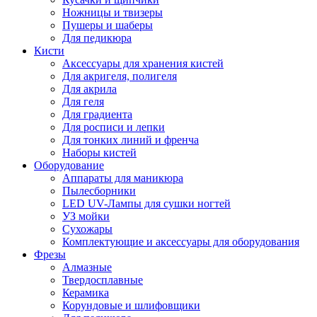
Ножницы и твизеры
Пушеры и шаберы
Для педикюра
Кисти
Аксессуары для хранения кистей
Для акригеля, полигеля
Для акрила
Для геля
Для градиента
Для росписи и лепки
Для тонких линий и френча
Наборы кистей
Оборудование
Аппараты для маникюра
Пылесборники
LED UV-Лампы для сушки ногтей
УЗ мойки
Сухожары
Комплектующие и аксессуары для оборудования
Фрезы
Алмазные
Твердосплавные
Керамика
Корундовые и шлифовщики