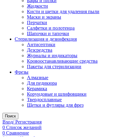
Бафы и пилки
Жидкости
Кисти и щетки для удаления пыли
Маски и экраны
Перчатки
Салфетки и полотенца
Шапочки и тапочки
Стерилизация и дезинфекция
Антисептики
Дезсредства
Журналы и индикаторы
Кровоостанавливающие средства
Пакеты для стерилизации
Фрезы
Алмазные
Для педикюра
Керамика
Корундовые и шлифовщики
Твердосплавные
Щетки и футляры для фрез
Поиск
Вход/ Регистрация
0
Список желаний
0
Сравнение