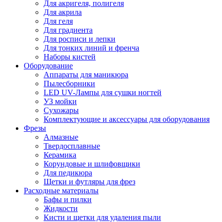
Для акригеля, полигеля
Для акрила
Для геля
Для градиента
Для росписи и лепки
Для тонких линий и френча
Наборы кистей
Оборудование
Аппараты для маникюра
Пылесборники
LED UV-Лампы для сушки ногтей
УЗ мойки
Сухожары
Комплектующие и аксессуары для оборудования
Фрезы
Алмазные
Твердосплавные
Керамика
Корундовые и шлифовщики
Для педикюра
Щетки и футляры для фрез
Расходные материалы
Бафы и пилки
Жидкости
Кисти и щетки для удаления пыли