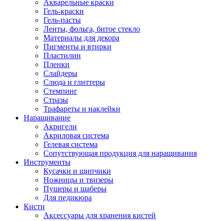
Акварельные краски
Гель-краски
Гель-пасты
Ленты, фольга, битое стекло
Материалы для декора
Пигменты и втирки
Пластилин
Пленки
Слайдеры
Слюда и глиттеры
Стемпинг
Стразы
Трафареты и наклейки
Наращивание
Акригели
Акриловая система
Гелевая система
Сопутствующая продукция для наращивания
Инструменты
Кусачки и щипчики
Ножницы и твизеры
Пушеры и шаберы
Для педикюра
Кисти
Аксессуары для хранения кистей