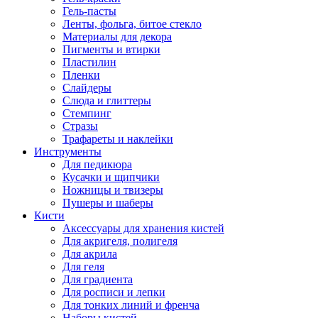
Гель-пасты
Ленты, фольга, битое стекло
Материалы для декора
Пигменты и втирки
Пластилин
Пленки
Слайдеры
Слюда и глиттеры
Стемпинг
Стразы
Трафареты и наклейки
Инструменты
Для педикюра
Кусачки и щипчики
Ножницы и твизеры
Пушеры и шаберы
Кисти
Аксессуары для хранения кистей
Для акригеля, полигеля
Для акрила
Для геля
Для градиента
Для росписи и лепки
Для тонких линий и френча
Наборы кистей