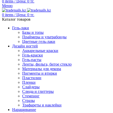
0
items
/
Цена:
0
тг.
Меню
0
items
/
Цена:
0
тг.
Каталог товаров
Гель-лаки
Базы и топы
Праймеры и ультрабонды
Цветные гель-лаки
Дизайн ногтей
Акварельные краски
Гель-краски
Гель-пасты
Ленты, фольга, битое стекло
Материалы для декора
Пигменты и втирки
Пластилин
Пленки
Слайдеры
Слюда и глиттеры
Стемпинг
Стразы
Трафареты и наклейки
Наращивание