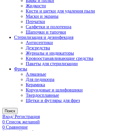
Бафы и пилки
Жидкости
Кисти и щетки для удаления пыли
Маски и экраны
Перчатки
Салфетки и полотенца
Шапочки и тапочки
Стерилизация и дезинфекция
Антисептики
Дезсредства
Журналы и индикаторы
Кровоостанавливающие средства
Пакеты для стерилизации
Фрезы
Алмазные
Для педикюра
Керамика
Корундовые и шлифовщики
Твердосплавные
Щетки и футляры для фрез
Поиск
Вход/ Регистрация
0
Список желаний
0
Сравнение