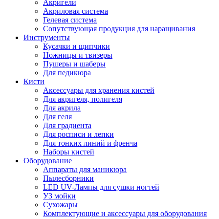
Акригели
Акриловая система
Гелевая система
Сопутствующая продукция для наращивания
Инструменты
Кусачки и щипчики
Ножницы и твизеры
Пушеры и шаберы
Для педикюра
Кисти
Аксессуары для хранения кистей
Для акригеля, полигеля
Для акрила
Для геля
Для градиента
Для росписи и лепки
Для тонких линий и френча
Наборы кистей
Оборудование
Аппараты для маникюра
Пылесборники
LED UV-Лампы для сушки ногтей
УЗ мойки
Сухожары
Комплектующие и аксессуары для оборудования