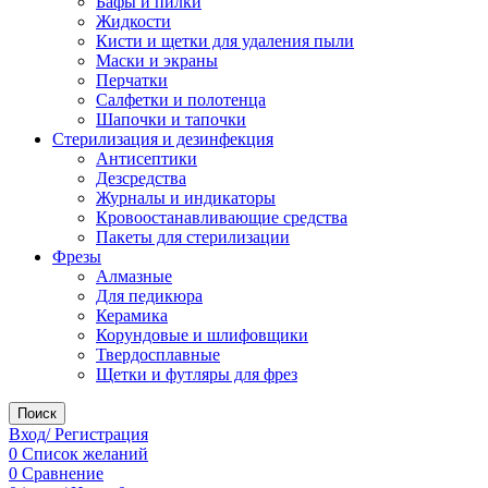
Бафы и пилки
Жидкости
Кисти и щетки для удаления пыли
Маски и экраны
Перчатки
Салфетки и полотенца
Шапочки и тапочки
Стерилизация и дезинфекция
Антисептики
Дезсредства
Журналы и индикаторы
Кровоостанавливающие средства
Пакеты для стерилизации
Фрезы
Алмазные
Для педикюра
Керамика
Корундовые и шлифовщики
Твердосплавные
Щетки и футляры для фрез
Поиск
Вход/ Регистрация
0
Список желаний
0
Сравнение