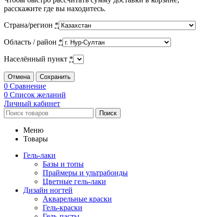
расскажите где вы находитесь.
Страна/регион
*
Область / район
*
Населённый пункт
*
Отмена
Сохранить
0
Сравнение
0
Список желаний
Личный кабинет
Поиск
Меню
Товары
Гель-лаки
Базы и топы
Праймеры и ультрабонды
Цветные гель-лаки
Дизайн ногтей
Акварельные краски
Гель-краски
Гель-пасты