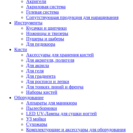
Акригели
Акриловая система
Гелевая система
Сопутствующая продукция для наращивания
Инструменты
Кусачки и щипчики
Ножницы и твизеры
Пушеры и шаберы
Для педикюра
Кисти
Аксессуары для хранения кистей
Для акригеля, полигеля
Для акрила
Для геля
Для градиента
Для росписи и лепки
Для тонких линий и френча
Наборы кистей
Оборудование
Аппараты для маникюра
Пылесборники
LED UV-Лампы для сушки ногтей
УЗ мойки
Сухожары
Комплектующие и аксессуары для оборудования