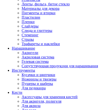
Ленты, фольга, битое стекло
Материалы для декора
Пигменты и втирки
Пластилин
Пленки
Слайдеры
Слюда и глиттеры
Стемпинг
Стразы
Трафареты и наклейки
Наращивание
Акригели
Акриловая система
Гелевая система
Сопутствующая продукция для наращивания
Инструменты
Кусачки и щипчики
Ножницы и твизеры
Пушеры и шаберы
Для педикюра
Кисти
Аксессуары для хранения кистей
Для акригеля, полигеля
Для акрила