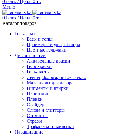
0
items
/
Цена:
0
тг.
Меню
0
items
/
Цена:
0
тг.
Каталог товаров
Гель-лаки
Базы и топы
Праймеры и ультрабонды
Цветные гель-лаки
Дизайн ногтей
Акварельные краски
Гель-краски
Гель-пасты
Ленты, фольга, битое стекло
Материалы для декора
Пигменты и втирки
Пластилин
Пленки
Слайдеры
Слюда и глиттеры
Стемпинг
Стразы
Трафареты и наклейки
Наращивание