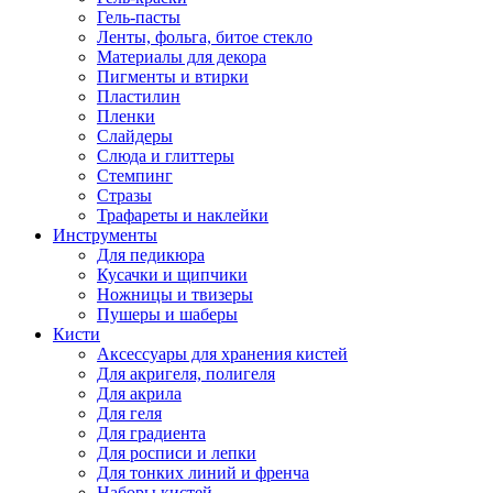
Гель-пасты
Ленты, фольга, битое стекло
Материалы для декора
Пигменты и втирки
Пластилин
Пленки
Слайдеры
Слюда и глиттеры
Стемпинг
Стразы
Трафареты и наклейки
Инструменты
Для педикюра
Кусачки и щипчики
Ножницы и твизеры
Пушеры и шаберы
Кисти
Аксессуары для хранения кистей
Для акригеля, полигеля
Для акрила
Для геля
Для градиента
Для росписи и лепки
Для тонких линий и френча
Наборы кистей