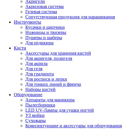
Акригели
Акриловая система
Гелевая система
Сопутствующая продукция для наращивания
Инструменты
Кусачки и щипчики
Ножницы и твизеры
Пушеры и шаберы
Для педикюра
Кисти
Аксессуары для хранения кистей
Для акригеля, полигеля
Для акрила
Для геля
Для градиента
Для росписи и лепки
Для тонких линий и френча
Наборы кистей
Оборудование
Аппараты для маникюра
Пылесборники
LED UV-Лампы для сушки ногтей
УЗ мойки
Сухожары
Комплектующие и аксессуары для оборудования