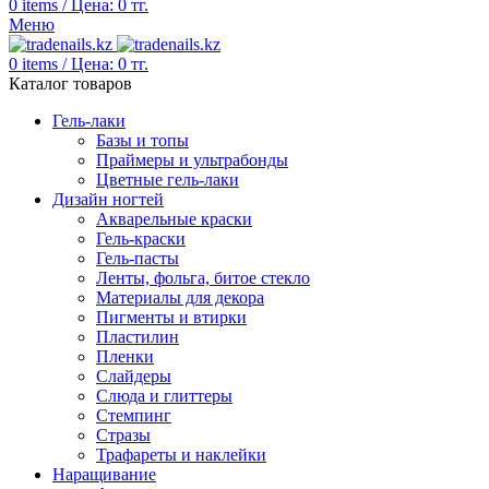
0
items
/
Цена:
0
тг.
Меню
0
items
/
Цена:
0
тг.
Каталог товаров
Гель-лаки
Базы и топы
Праймеры и ультрабонды
Цветные гель-лаки
Дизайн ногтей
Акварельные краски
Гель-краски
Гель-пасты
Ленты, фольга, битое стекло
Материалы для декора
Пигменты и втирки
Пластилин
Пленки
Слайдеры
Слюда и глиттеры
Стемпинг
Стразы
Трафареты и наклейки
Наращивание