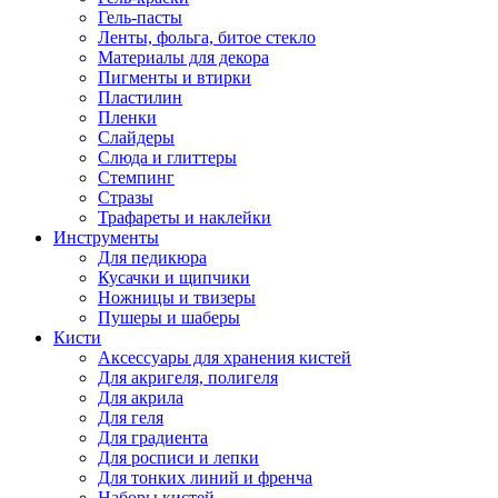
Гель-пасты
Ленты, фольга, битое стекло
Материалы для декора
Пигменты и втирки
Пластилин
Пленки
Слайдеры
Слюда и глиттеры
Стемпинг
Стразы
Трафареты и наклейки
Инструменты
Для педикюра
Кусачки и щипчики
Ножницы и твизеры
Пушеры и шаберы
Кисти
Аксессуары для хранения кистей
Для акригеля, полигеля
Для акрила
Для геля
Для градиента
Для росписи и лепки
Для тонких линий и френча
Наборы кистей