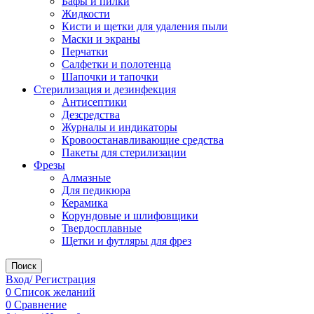
Бафы и пилки
Жидкости
Кисти и щетки для удаления пыли
Маски и экраны
Перчатки
Салфетки и полотенца
Шапочки и тапочки
Стерилизация и дезинфекция
Антисептики
Дезсредства
Журналы и индикаторы
Кровоостанавливающие средства
Пакеты для стерилизации
Фрезы
Алмазные
Для педикюра
Керамика
Корундовые и шлифовщики
Твердосплавные
Щетки и футляры для фрез
Поиск
Вход/ Регистрация
0
Список желаний
0
Сравнение