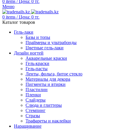
0
items
/
Цена:
0
тг.
Меню
0
items
/
Цена:
0
тг.
Каталог товаров
Гель-лаки
Базы и топы
Праймеры и ультрабонды
Цветные гель-лаки
Дизайн ногтей
Акварельные краски
Гель-краски
Гель-пасты
Ленты, фольга, битое стекло
Материалы для декора
Пигменты и втирки
Пластилин
Пленки
Слайдеры
Слюда и глиттеры
Стемпинг
Стразы
Трафареты и наклейки
Наращивание