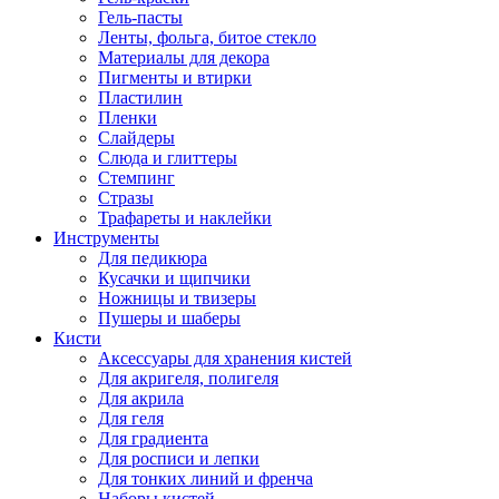
Гель-пасты
Ленты, фольга, битое стекло
Материалы для декора
Пигменты и втирки
Пластилин
Пленки
Слайдеры
Слюда и глиттеры
Стемпинг
Стразы
Трафареты и наклейки
Инструменты
Для педикюра
Кусачки и щипчики
Ножницы и твизеры
Пушеры и шаберы
Кисти
Аксессуары для хранения кистей
Для акригеля, полигеля
Для акрила
Для геля
Для градиента
Для росписи и лепки
Для тонких линий и френча
Наборы кистей