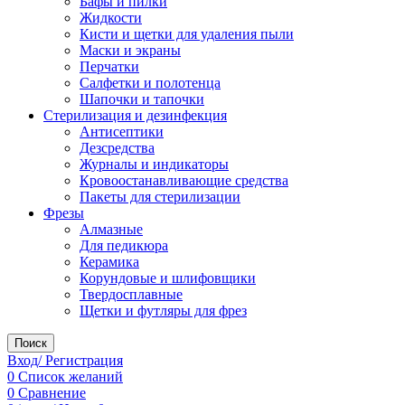
Бафы и пилки
Жидкости
Кисти и щетки для удаления пыли
Маски и экраны
Перчатки
Салфетки и полотенца
Шапочки и тапочки
Стерилизация и дезинфекция
Антисептики
Дезсредства
Журналы и индикаторы
Кровоостанавливающие средства
Пакеты для стерилизации
Фрезы
Алмазные
Для педикюра
Керамика
Корундовые и шлифовщики
Твердосплавные
Щетки и футляры для фрез
Поиск
Вход/ Регистрация
0
Список желаний
0
Сравнение