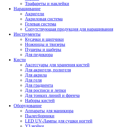
Трафареты и наклейки
Наращивание
Акригели
Акриловая система
Гелевая система
Сопутствующая продукция для наращивания
Инструменты
Кусачки и щипчики
Ножницы и твизеры
Пушеры и шаберы
Для педикюра
Кисти
Аксессуары для хранения кистей
Для акригеля, полигеля
Для акрила
Для геля
Для градиента
Для росписи и лепки
Для тонких линий и френча
Наборы кистей
Оборудование
Аппараты для маникюра
Пылесборники
LED UV-Лампы для сушки ногтей
УЗ мойки