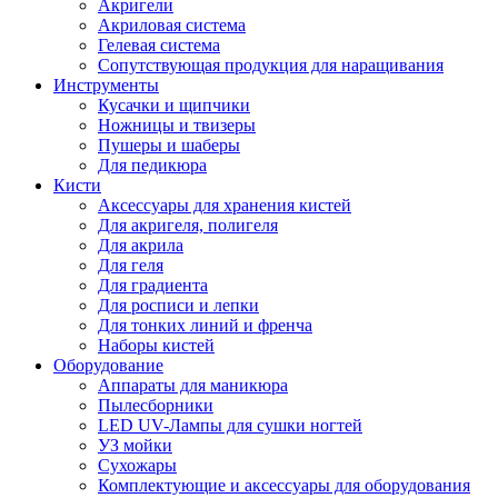
Акригели
Акриловая система
Гелевая система
Сопутствующая продукция для наращивания
Инструменты
Кусачки и щипчики
Ножницы и твизеры
Пушеры и шаберы
Для педикюра
Кисти
Аксессуары для хранения кистей
Для акригеля, полигеля
Для акрила
Для геля
Для градиента
Для росписи и лепки
Для тонких линий и френча
Наборы кистей
Оборудование
Аппараты для маникюра
Пылесборники
LED UV-Лампы для сушки ногтей
УЗ мойки
Сухожары
Комплектующие и аксессуары для оборудования