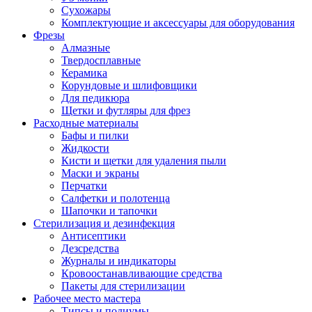
Сухожары
Комплектующие и аксессуары для оборудования
Фрезы
Алмазные
Твердосплавные
Керамика
Корундовые и шлифовщики
Для педикюра
Щетки и футляры для фрез
Расходные материалы
Бафы и пилки
Жидкости
Кисти и щетки для удаления пыли
Маски и экраны
Перчатки
Салфетки и полотенца
Шапочки и тапочки
Стерилизация и дезинфекция
Антисептики
Дезсредства
Журналы и индикаторы
Кровоостанавливающие средства
Пакеты для стерилизации
Рабочее место мастера
Типсы и подиумы