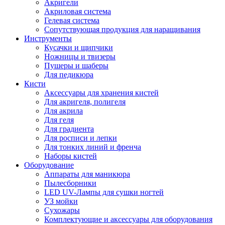
Акригели
Акриловая система
Гелевая система
Сопутствующая продукция для наращивания
Инструменты
Кусачки и щипчики
Ножницы и твизеры
Пушеры и шаберы
Для педикюра
Кисти
Аксессуары для хранения кистей
Для акригеля, полигеля
Для акрила
Для геля
Для градиента
Для росписи и лепки
Для тонких линий и френча
Наборы кистей
Оборудование
Аппараты для маникюра
Пылесборники
LED UV-Лампы для сушки ногтей
УЗ мойки
Сухожары
Комплектующие и аксессуары для оборудования