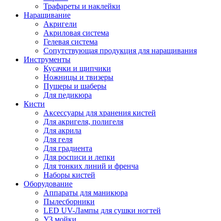
Трафареты и наклейки
Наращивание
Акригели
Акриловая система
Гелевая система
Сопутствующая продукция для наращивания
Инструменты
Кусачки и щипчики
Ножницы и твизеры
Пушеры и шаберы
Для педикюра
Кисти
Аксессуары для хранения кистей
Для акригеля, полигеля
Для акрила
Для геля
Для градиента
Для росписи и лепки
Для тонких линий и френча
Наборы кистей
Оборудование
Аппараты для маникюра
Пылесборники
LED UV-Лампы для сушки ногтей
УЗ мойки