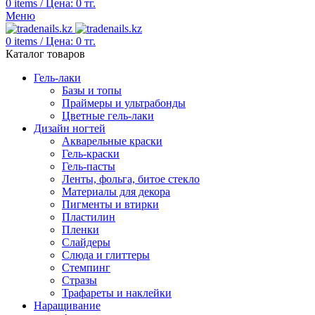
0
items
/
Цена:
0
тг.
Меню
0
items
/
Цена:
0
тг.
Каталог товаров
Гель-лаки
Базы и топы
Праймеры и ультрабонды
Цветные гель-лаки
Дизайн ногтей
Акварельные краски
Гель-краски
Гель-пасты
Ленты, фольга, битое стекло
Материалы для декора
Пигменты и втирки
Пластилин
Пленки
Слайдеры
Слюда и глиттеры
Стемпинг
Стразы
Трафареты и наклейки
Наращивание