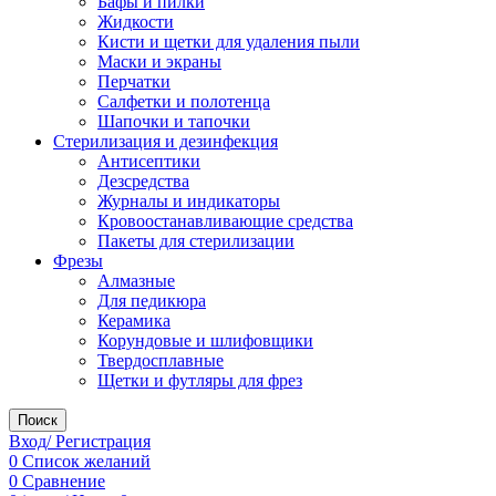
Бафы и пилки
Жидкости
Кисти и щетки для удаления пыли
Маски и экраны
Перчатки
Салфетки и полотенца
Шапочки и тапочки
Стерилизация и дезинфекция
Антисептики
Дезсредства
Журналы и индикаторы
Кровоостанавливающие средства
Пакеты для стерилизации
Фрезы
Алмазные
Для педикюра
Керамика
Корундовые и шлифовщики
Твердосплавные
Щетки и футляры для фрез
Поиск
Вход/ Регистрация
0
Список желаний
0
Сравнение