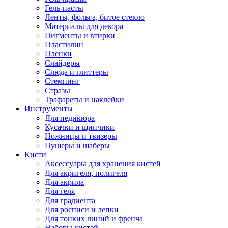
Гель-пасты
Ленты, фольга, битое стекло
Материалы для декора
Пигменты и втирки
Пластилин
Пленки
Слайдеры
Слюда и глиттеры
Стемпинг
Стразы
Трафареты и наклейки
Инструменты
Для педикюра
Кусачки и щипчики
Ножницы и твизеры
Пушеры и шаберы
Кисти
Аксессуары для хранения кистей
Для акригеля, полигеля
Для акрила
Для геля
Для градиента
Для росписи и лепки
Для тонких линий и френча
Наборы кистей