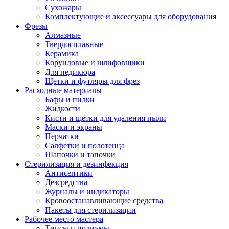
Сухожары
Комплектующие и аксессуары для оборудования
Фрезы
Алмазные
Твердосплавные
Керамика
Корундовые и шлифовщики
Для педикюра
Щетки и футляры для фрез
Расходные материалы
Бафы и пилки
Жидкости
Кисти и щетки для удаления пыли
Маски и экраны
Перчатки
Салфетки и полотенца
Шапочки и тапочки
Стерилизация и дезинфекция
Антисептики
Дезсредства
Журналы и индикаторы
Кровоостанавливающие средства
Пакеты для стерилизации
Рабочее место мастера
Типсы и подиумы