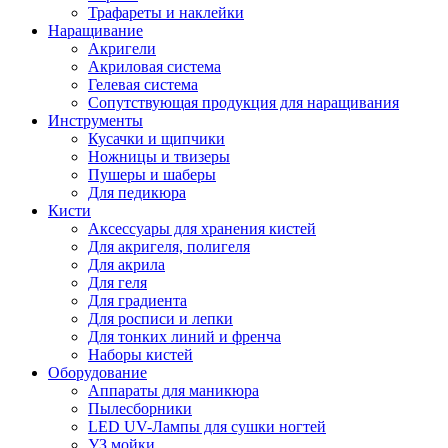
Трафареты и наклейки
Наращивание
Акригели
Акриловая система
Гелевая система
Сопутствующая продукция для наращивания
Инструменты
Кусачки и щипчики
Ножницы и твизеры
Пушеры и шаберы
Для педикюра
Кисти
Аксессуары для хранения кистей
Для акригеля, полигеля
Для акрила
Для геля
Для градиента
Для росписи и лепки
Для тонких линий и френча
Наборы кистей
Оборудование
Аппараты для маникюра
Пылесборники
LED UV-Лампы для сушки ногтей
УЗ мойки