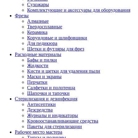
Сухожары
Комплектующие и аксессуары для оборудования
Фрезы
Алмазные
Твердосплавные
Керамика
Корундовые и шлифовщики
Для педикюра
Щетки и футляры для фрез
Расходные материалы
Бафы и пилки
Жидкости
Кисти и щетки для удаления пыли
Маски и экраны
Перчатки
Салфетки и полотенца
Шапочки и тапочки
Стерилизация и дезинфекция
Антисептики
Дезсредства
Журналы и индикаторы
Кровоостанавливающие средства
Пакеты для стерилизации
Рабочее место мастера
Типсы и подиумы