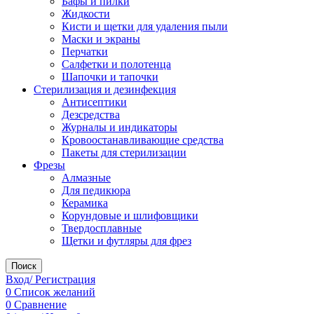
Бафы и пилки
Жидкости
Кисти и щетки для удаления пыли
Маски и экраны
Перчатки
Салфетки и полотенца
Шапочки и тапочки
Стерилизация и дезинфекция
Антисептики
Дезсредства
Журналы и индикаторы
Кровоостанавливающие средства
Пакеты для стерилизации
Фрезы
Алмазные
Для педикюра
Керамика
Корундовые и шлифовщики
Твердосплавные
Щетки и футляры для фрез
Поиск
Вход/ Регистрация
0
Список желаний
0
Сравнение