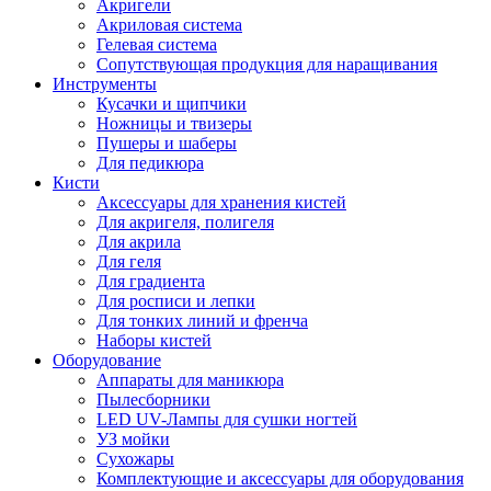
Акригели
Акриловая система
Гелевая система
Сопутствующая продукция для наращивания
Инструменты
Кусачки и щипчики
Ножницы и твизеры
Пушеры и шаберы
Для педикюра
Кисти
Аксессуары для хранения кистей
Для акригеля, полигеля
Для акрила
Для геля
Для градиента
Для росписи и лепки
Для тонких линий и френча
Наборы кистей
Оборудование
Аппараты для маникюра
Пылесборники
LED UV-Лампы для сушки ногтей
УЗ мойки
Сухожары
Комплектующие и аксессуары для оборудования