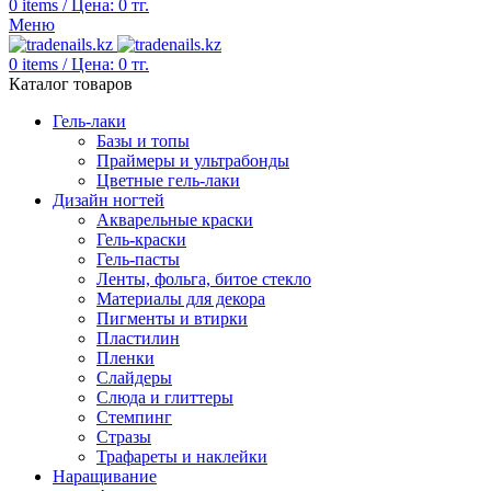
0
items
/
Цена:
0
тг.
Меню
0
items
/
Цена:
0
тг.
Каталог товаров
Гель-лаки
Базы и топы
Праймеры и ультрабонды
Цветные гель-лаки
Дизайн ногтей
Акварельные краски
Гель-краски
Гель-пасты
Ленты, фольга, битое стекло
Материалы для декора
Пигменты и втирки
Пластилин
Пленки
Слайдеры
Слюда и глиттеры
Стемпинг
Стразы
Трафареты и наклейки
Наращивание