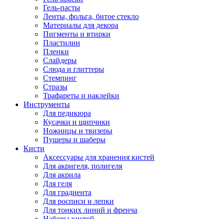
Гель-пасты
Ленты, фольга, битое стекло
Материалы для декора
Пигменты и втирки
Пластилин
Пленки
Слайдеры
Слюда и глиттеры
Стемпинг
Стразы
Трафареты и наклейки
Инструменты
Для педикюра
Кусачки и щипчики
Ножницы и твизеры
Пушеры и шаберы
Кисти
Аксессуары для хранения кистей
Для акригеля, полигеля
Для акрила
Для геля
Для градиента
Для росписи и лепки
Для тонких линий и френча
Наборы кистей