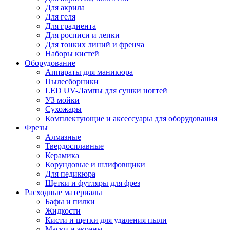
Для акрила
Для геля
Для градиента
Для росписи и лепки
Для тонких линий и френча
Наборы кистей
Оборудование
Аппараты для маникюра
Пылесборники
LED UV-Лампы для сушки ногтей
УЗ мойки
Сухожары
Комплектующие и аксессуары для оборудования
Фрезы
Алмазные
Твердосплавные
Керамика
Корундовые и шлифовщики
Для педикюра
Щетки и футляры для фрез
Расходные материалы
Бафы и пилки
Жидкости
Кисти и щетки для удаления пыли
Маски и экраны