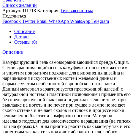
Список желаний
Артикул:
111718
Категория:
Гелевая система
Поделиться
Facebook
Twitter
Email
WhatsApp
WhatsApp
Telegram
Описание
Детали
Отзывы (0)
Описание
Камуфлирующий гель самовыравнивающийся бренда Опция.
Самовыравнивающийся гель камуфляж относится к жестким
и упругим покрытиям подходит для выполнения дизайна и
наращивания искусственных ногтей желаемой длины и
формы с учетом особенностей европейского типа кожи.
Данный материал характеризуется превосходной адгезий с
натуральной ногтевой пластиной позволяющей применять его
без предварительной выкладки подложки. Гель не течет при
выкладке на ноготь и не печет при сушке в лампе не меняет
своего оттенка и не дает сколов и отслоек в процессе носки
великолепно блестит и комфортно носится. Материал
идеально подходит для классического наращивания (на типсах
или на формах). С ним приятно работать как мастеру так и его
клиенткам так как гель подходит абсолютно для любого