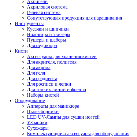
Акригели
Акриловая система
Гелевая система
Сопутствующая продукция для наращивания
Инструменты
Кусачки и щипчики
Ножницы и твизеры
Пушеры и шаберы
Для педикюра
Кисти
Аксессуары для хранения кистей
Для акригеля, полигеля
Для акрила
Для геля
Для градиента
Для росписи и лепки
Для тонких линий и френча
Наборы кистей
Оборудование
Аппараты для маникюра
Пылесборники
LED UV-Лампы для сушки ногтей
УЗ мойки
Сухожары
Комплектующие и аксессуары для оборудования