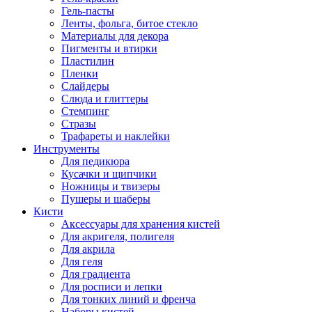
Гель-пасты
Ленты, фольга, битое стекло
Материалы для декора
Пигменты и втирки
Пластилин
Пленки
Слайдеры
Слюда и глиттеры
Стемпинг
Стразы
Трафареты и наклейки
Инструменты
Для педикюра
Кусачки и щипчики
Ножницы и твизеры
Пушеры и шаберы
Кисти
Аксессуары для хранения кистей
Для акригеля, полигеля
Для акрила
Для геля
Для градиента
Для росписи и лепки
Для тонких линий и френча
Наборы кистей