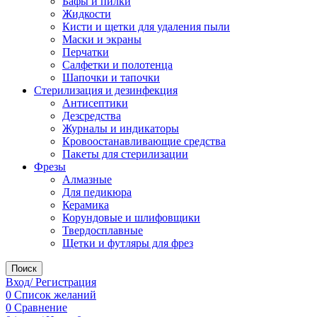
Бафы и пилки
Жидкости
Кисти и щетки для удаления пыли
Маски и экраны
Перчатки
Салфетки и полотенца
Шапочки и тапочки
Стерилизация и дезинфекция
Антисептики
Дезсредства
Журналы и индикаторы
Кровоостанавливающие средства
Пакеты для стерилизации
Фрезы
Алмазные
Для педикюра
Керамика
Корундовые и шлифовщики
Твердосплавные
Щетки и футляры для фрез
Поиск
Вход/ Регистрация
0
Список желаний
0
Сравнение