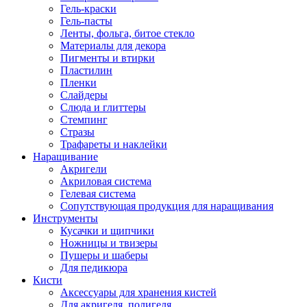
Гель-краски
Гель-пасты
Ленты, фольга, битое стекло
Материалы для декора
Пигменты и втирки
Пластилин
Пленки
Слайдеры
Слюда и глиттеры
Стемпинг
Стразы
Трафареты и наклейки
Наращивание
Акригели
Акриловая система
Гелевая система
Сопутствующая продукция для наращивания
Инструменты
Кусачки и щипчики
Ножницы и твизеры
Пушеры и шаберы
Для педикюра
Кисти
Аксессуары для хранения кистей
Для акригеля, полигеля