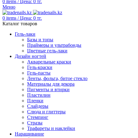
0
items
/
Цена:
0
тг.
Меню
0
items
/
Цена:
0
тг.
Каталог товаров
Гель-лаки
Базы и топы
Праймеры и ультрабонды
Цветные гель-лаки
Дизайн ногтей
Акварельные краски
Гель-краски
Гель-пасты
Ленты, фольга, битое стекло
Материалы для декора
Пигменты и втирки
Пластилин
Пленки
Слайдеры
Слюда и глиттеры
Стемпинг
Стразы
Трафареты и наклейки
Наращивание