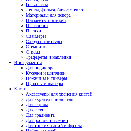
Гель-пасты
Ленты, фольга, битое стекло
Материалы для декора
Пигменты и втирки
Пластилин
Пленки
Слайдеры
Слюда и глиттеры
Стемпинг
Стразы
Трафареты и наклейки
Инструменты
Для педикюра
Кусачки и щипчики
Ножницы и твизеры
Пушеры и шаберы
Кисти
Аксессуары для хранения кистей
Для акригеля, полигеля
Для акрила
Для геля
Для градиента
Для росписи и лепки
Для тонких линий и френча
Наборы кистей