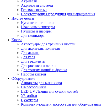
Акригели
Акриловая система
Гелевая система
Сопутствующая продукция для наращивания
Инструменты
Кусачки и щипчики
Ножницы и твизеры
Пушеры и шаберы
Для педикюра
Кисти
Аксессуары для хранения кистей
Для акригеля, полигеля
Для акрила
Для геля
Для градиента
Для росписи и лепки
Для тонких линий и френча
Наборы кистей
Оборудование
Аппараты для маникюра
Пылесборники
LED UV-Лампы для сушки ногтей
УЗ мойки
Сухожары
Комплектующие и аксессуары для оборудования