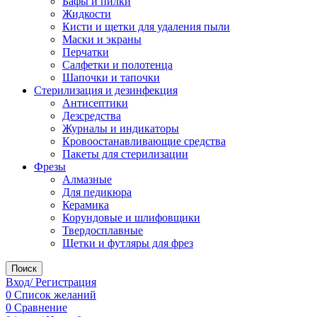
Бафы и пилки
Жидкости
Кисти и щетки для удаления пыли
Маски и экраны
Перчатки
Салфетки и полотенца
Шапочки и тапочки
Стерилизация и дезинфекция
Антисептики
Дезсредства
Журналы и индикаторы
Кровоостанавливающие средства
Пакеты для стерилизации
Фрезы
Алмазные
Для педикюра
Керамика
Корундовые и шлифовщики
Твердосплавные
Щетки и футляры для фрез
Поиск
Вход/ Регистрация
0
Список желаний
0
Сравнение