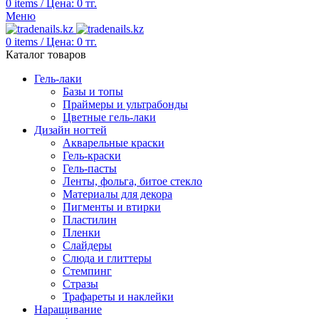
0
items
/
Цена:
0
тг.
Меню
0
items
/
Цена:
0
тг.
Каталог товаров
Гель-лаки
Базы и топы
Праймеры и ультрабонды
Цветные гель-лаки
Дизайн ногтей
Акварельные краски
Гель-краски
Гель-пасты
Ленты, фольга, битое стекло
Материалы для декора
Пигменты и втирки
Пластилин
Пленки
Слайдеры
Слюда и глиттеры
Стемпинг
Стразы
Трафареты и наклейки
Наращивание