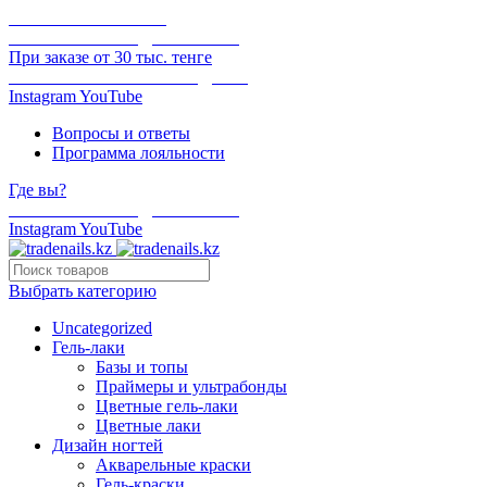
ОНЛАЙН ОПЛАТА
БЕСПЛАТНАЯ ДОСТАВКА
При заказе от 30 тыс. тенге
ОТГРУЗКА В ТОТ ЖЕ ДЕНЬ
Instagram
YouTube
Вопросы и ответы
Программа лояльности
Где вы?
БЕСПЛАТНАЯ ДОСТАВКА
Instagram
YouTube
Выбрать категорию
Uncategorized
Гель-лаки
Базы и топы
Праймеры и ультрабонды
Цветные гель-лаки
Цветные лаки
Дизайн ногтей
Акварельные краски
Гель-краски