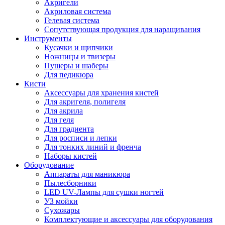
Акригели
Акриловая система
Гелевая система
Сопутствующая продукция для наращивания
Инструменты
Кусачки и щипчики
Ножницы и твизеры
Пушеры и шаберы
Для педикюра
Кисти
Аксессуары для хранения кистей
Для акригеля, полигеля
Для акрила
Для геля
Для градиента
Для росписи и лепки
Для тонких линий и френча
Наборы кистей
Оборудование
Аппараты для маникюра
Пылесборники
LED UV-Лампы для сушки ногтей
УЗ мойки
Сухожары
Комплектующие и аксессуары для оборудования