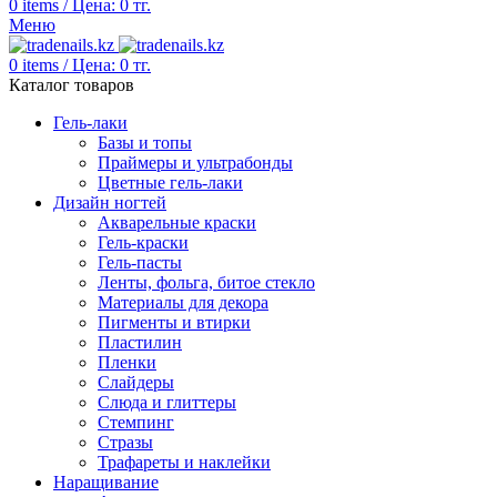
0
items
/
Цена:
0
тг.
Меню
0
items
/
Цена:
0
тг.
Каталог товаров
Гель-лаки
Базы и топы
Праймеры и ультрабонды
Цветные гель-лаки
Дизайн ногтей
Акварельные краски
Гель-краски
Гель-пасты
Ленты, фольга, битое стекло
Материалы для декора
Пигменты и втирки
Пластилин
Пленки
Слайдеры
Слюда и глиттеры
Стемпинг
Стразы
Трафареты и наклейки
Наращивание