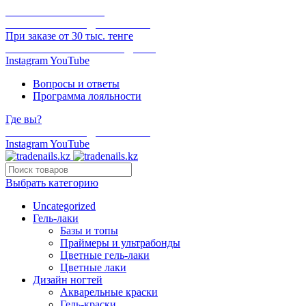
ОНЛАЙН ОПЛАТА
БЕСПЛАТНАЯ ДОСТАВКА
При заказе от 30 тыс. тенге
ОТГРУЗКА В ТОТ ЖЕ ДЕНЬ
Instagram
YouTube
Вопросы и ответы
Программа лояльности
Где вы?
БЕСПЛАТНАЯ ДОСТАВКА
Instagram
YouTube
Выбрать категорию
Uncategorized
Гель-лаки
Базы и топы
Праймеры и ультрабонды
Цветные гель-лаки
Цветные лаки
Дизайн ногтей
Акварельные краски
Гель-краски