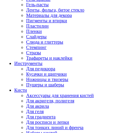
Гель-пасты
Ленты, фольга, битое стекло
Материалы для декора
Пигменты и втирки
Пластилин
Пленки
Слайдеры
Слюда и глиттеры
Стемпинг
Стразы
Трафареты и наклейки
Инструменты
Для педикюра
Кусачки и щипчики
Ножницы и твизеры
Пушеры и шаберы
Кисти
Аксессуары для хранения кистей
Для акригеля, полигеля
Для акрила
Для геля
Для градиента
Для росписи и лепки
Для тонких линий и френча
Наборы кистей