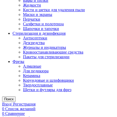
Бафы и пилки
Жидкости
Кисти и щетки для удаления пыли
Маски и экраны
Перчатки
Салфетки и полотенца
Шапочки и тапочки
Стерилизация и дезинфекция
Антисептики
Дезсредства
Журналы и индикаторы
Кровоостанавливающие средства
Пакеты для стерилизации
Фрезы
Алмазные
Для педикюра
Керамика
Корундовые и шлифовщики
Твердосплавные
Щетки и футляры для фрез
Поиск
Вход/ Регистрация
0
Список желаний
0
Сравнение