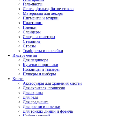
Гель-пасты
Ленты, фольга, битое стекло
Материалы для декора
Пигменты и втирки
Пластилин
Пленки
Слайдеры
Слюда и глиттеры
Стемпинг
Стразы
Трафареты и наклейки
Инструменты
Для педикюра
Кусачки и щипчики
Ножницы и твизеры
Пушеры и шаберы
Кисти
Аксессуары для хранения кистей
Для акригеля, полигеля
Для акрила
Для геля
Для градиента
Для росписи и лепки
Для тонких линий и френча
Наборы кистей