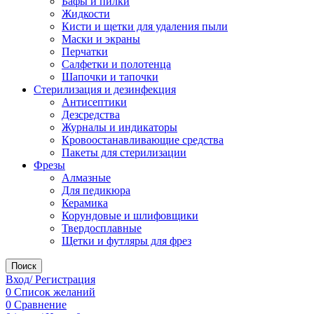
Бафы и пилки
Жидкости
Кисти и щетки для удаления пыли
Маски и экраны
Перчатки
Салфетки и полотенца
Шапочки и тапочки
Стерилизация и дезинфекция
Антисептики
Дезсредства
Журналы и индикаторы
Кровоостанавливающие средства
Пакеты для стерилизации
Фрезы
Алмазные
Для педикюра
Керамика
Корундовые и шлифовщики
Твердосплавные
Щетки и футляры для фрез
Поиск
Вход/ Регистрация
0
Список желаний
0
Сравнение