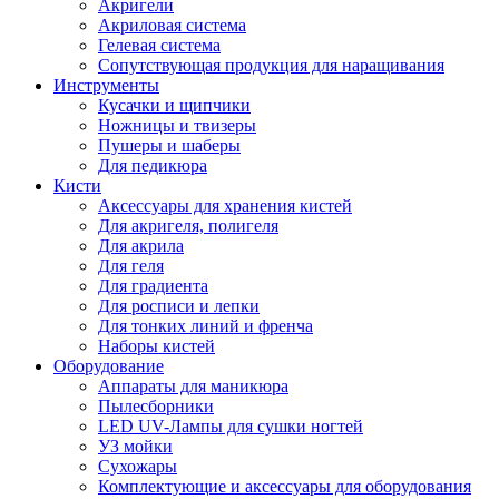
Акригели
Акриловая система
Гелевая система
Сопутствующая продукция для наращивания
Инструменты
Кусачки и щипчики
Ножницы и твизеры
Пушеры и шаберы
Для педикюра
Кисти
Аксессуары для хранения кистей
Для акригеля, полигеля
Для акрила
Для геля
Для градиента
Для росписи и лепки
Для тонких линий и френча
Наборы кистей
Оборудование
Аппараты для маникюра
Пылесборники
LED UV-Лампы для сушки ногтей
УЗ мойки
Сухожары
Комплектующие и аксессуары для оборудования