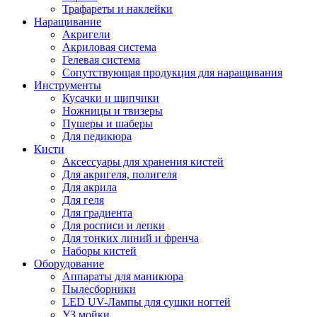
Трафареты и наклейки
Наращивание
Акригели
Акриловая система
Гелевая система
Сопутствующая продукция для наращивания
Инструменты
Кусачки и щипчики
Ножницы и твизеры
Пушеры и шаберы
Для педикюра
Кисти
Аксессуары для хранения кистей
Для акригеля, полигеля
Для акрила
Для геля
Для градиента
Для росписи и лепки
Для тонких линий и френча
Наборы кистей
Оборудование
Аппараты для маникюра
Пылесборники
LED UV-Лампы для сушки ногтей
УЗ мойки