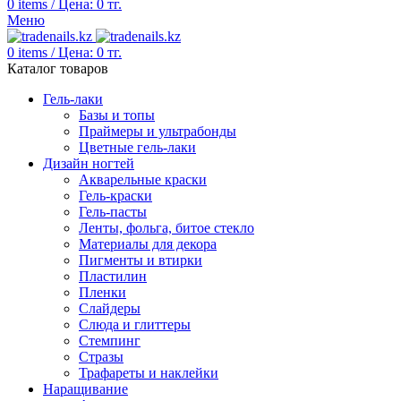
0
items
/
Цена:
0
тг.
Меню
0
items
/
Цена:
0
тг.
Каталог товаров
Гель-лаки
Базы и топы
Праймеры и ультрабонды
Цветные гель-лаки
Дизайн ногтей
Акварельные краски
Гель-краски
Гель-пасты
Ленты, фольга, битое стекло
Материалы для декора
Пигменты и втирки
Пластилин
Пленки
Слайдеры
Слюда и глиттеры
Стемпинг
Стразы
Трафареты и наклейки
Наращивание