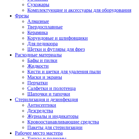
Сухожары
Комплектующие и аксессуары для оборудования
Фрезы
Алмазные
Твердосплавные
Керамика
Корундовые и шлифовщики
Для педикюра
Щетки и футляры для фрез
Расходные материалы
Бафы и пилки
Жидкости
Кисти и щетки для удаления пыли
Маски и экраны
Перчатки
Салфетки и полотенца
Шапочки и тапочки
Стерилизация и дезинфекция
Антисептики
Дезсредства
Журналы и индикаторы
Кровоостанавливающие средства
Пакеты для стерилизации
Рабочее место мастера
Типсы и подиумы