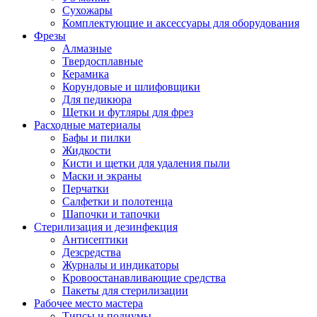
Сухожары
Комплектующие и аксессуары для оборудования
Фрезы
Алмазные
Твердосплавные
Керамика
Корундовые и шлифовщики
Для педикюра
Щетки и футляры для фрез
Расходные материалы
Бафы и пилки
Жидкости
Кисти и щетки для удаления пыли
Маски и экраны
Перчатки
Салфетки и полотенца
Шапочки и тапочки
Стерилизация и дезинфекция
Антисептики
Дезсредства
Журналы и индикаторы
Кровоостанавливающие средства
Пакеты для стерилизации
Рабочее место мастера
Типсы и подиумы