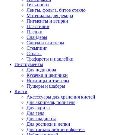
Гель-пасты
Ленты, фольга, битое стекло
Материалы для декора
Пигменты и втирки
Пластилин
Пленки
Слайдеры
Слюда и глиттеры
Стемпинг
Стразы
Трафареты и наклейки
Инструменты
Для педикюра
Кусачки и щипчики
Ножницы и твизеры
Пушеры и шаберы
Кисти
Аксессуары для хранения кистей
Для акригеля, полигеля
Для акрила
Для геля
Для градиента
Для росписи и лепки
Для тонких линий и френча
Наборы кистей