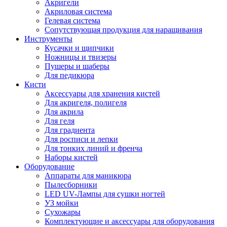
Акригели
Акриловая система
Гелевая система
Сопутствующая продукция для наращивания
Инструменты
Кусачки и щипчики
Ножницы и твизеры
Пушеры и шаберы
Для педикюра
Кисти
Аксессуары для хранения кистей
Для акригеля, полигеля
Для акрила
Для геля
Для градиента
Для росписи и лепки
Для тонких линий и френча
Наборы кистей
Оборудование
Аппараты для маникюра
Пылесборники
LED UV-Лампы для сушки ногтей
УЗ мойки
Сухожары
Комплектующие и аксессуары для оборудования