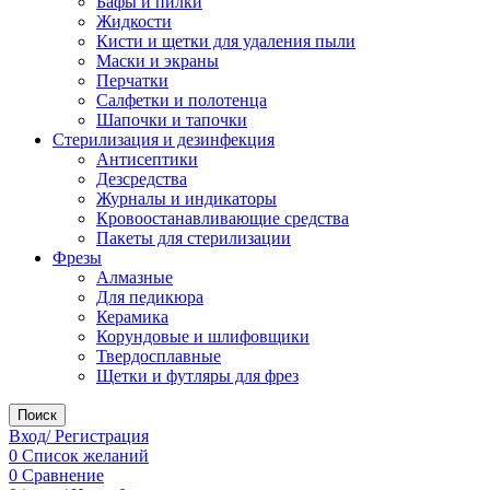
Бафы и пилки
Жидкости
Кисти и щетки для удаления пыли
Маски и экраны
Перчатки
Салфетки и полотенца
Шапочки и тапочки
Стерилизация и дезинфекция
Антисептики
Дезсредства
Журналы и индикаторы
Кровоостанавливающие средства
Пакеты для стерилизации
Фрезы
Алмазные
Для педикюра
Керамика
Корундовые и шлифовщики
Твердосплавные
Щетки и футляры для фрез
Поиск
Вход/ Регистрация
0
Список желаний
0
Сравнение