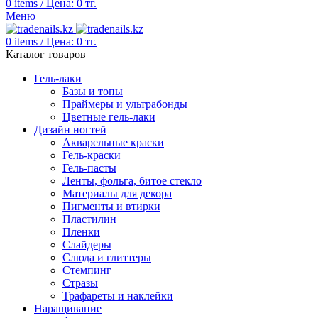
0
items
/
Цена:
0
тг.
Меню
0
items
/
Цена:
0
тг.
Каталог товаров
Гель-лаки
Базы и топы
Праймеры и ультрабонды
Цветные гель-лаки
Дизайн ногтей
Акварельные краски
Гель-краски
Гель-пасты
Ленты, фольга, битое стекло
Материалы для декора
Пигменты и втирки
Пластилин
Пленки
Слайдеры
Слюда и глиттеры
Стемпинг
Стразы
Трафареты и наклейки
Наращивание