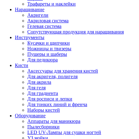
Трафареты и наклейки
Наращивание
Акригели
Акриловая система
Гелевая система
Сопутствующая продукция для наращивания
Инструменты
Кусачки и щипчики
Ножницы и твизеры
Пушеры и шаберы
Для педикюра
Кисти
Аксессуары для хранения кистей
Для акригеля, полигеля
Для акрила
Для геля
Для градиента
Для росписи и лепки
Для тонких линий и френча
Наборы кистей
Оборудование
Аппараты для маникюра
Пылесборники
LED UV-Лампы для сушки ногтей
УЗ мойки