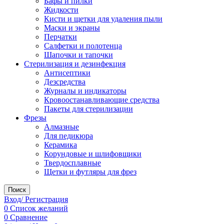
Бафы и пилки
Жидкости
Кисти и щетки для удаления пыли
Маски и экраны
Перчатки
Салфетки и полотенца
Шапочки и тапочки
Стерилизация и дезинфекция
Антисептики
Дезсредства
Журналы и индикаторы
Кровоостанавливающие средства
Пакеты для стерилизации
Фрезы
Алмазные
Для педикюра
Керамика
Корундовые и шлифовщики
Твердосплавные
Щетки и футляры для фрез
Поиск
Вход/ Регистрация
0
Список желаний
0
Сравнение