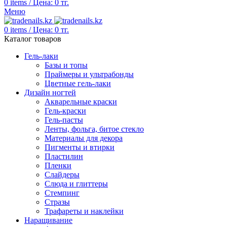
0
items
/
Цена:
0
тг.
Меню
0
items
/
Цена:
0
тг.
Каталог товаров
Гель-лаки
Базы и топы
Праймеры и ультрабонды
Цветные гель-лаки
Дизайн ногтей
Акварельные краски
Гель-краски
Гель-пасты
Ленты, фольга, битое стекло
Материалы для декора
Пигменты и втирки
Пластилин
Пленки
Слайдеры
Слюда и глиттеры
Стемпинг
Стразы
Трафареты и наклейки
Наращивание