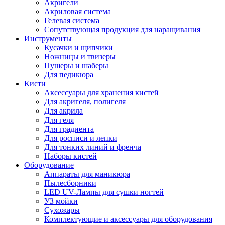
Акригели
Акриловая система
Гелевая система
Сопутствующая продукция для наращивания
Инструменты
Кусачки и щипчики
Ножницы и твизеры
Пушеры и шаберы
Для педикюра
Кисти
Аксессуары для хранения кистей
Для акригеля, полигеля
Для акрила
Для геля
Для градиента
Для росписи и лепки
Для тонких линий и френча
Наборы кистей
Оборудование
Аппараты для маникюра
Пылесборники
LED UV-Лампы для сушки ногтей
УЗ мойки
Сухожары
Комплектующие и аксессуары для оборудования