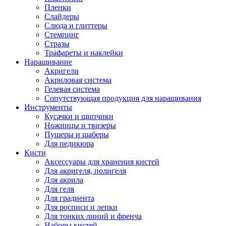
Пленки
Слайдеры
Слюда и глиттеры
Стемпинг
Стразы
Трафареты и наклейки
Наращивание
Акригели
Акриловая система
Гелевая система
Сопутствующая продукция для наращивания
Инструменты
Кусачки и щипчики
Ножницы и твизеры
Пушеры и шаберы
Для педикюра
Кисти
Аксессуары для хранения кистей
Для акригеля, полигеля
Для акрила
Для геля
Для градиента
Для росписи и лепки
Для тонких линий и френча
Наборы кистей