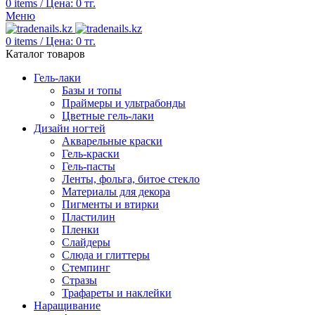
0
items
/
Цена:
0
тг.
Меню
0
items
/
Цена:
0
тг.
Каталог товаров
Гель-лаки
Базы и топы
Праймеры и ультрабонды
Цветные гель-лаки
Дизайн ногтей
Акварельные краски
Гель-краски
Гель-пасты
Ленты, фольга, битое стекло
Материалы для декора
Пигменты и втирки
Пластилин
Пленки
Слайдеры
Слюда и глиттеры
Стемпинг
Стразы
Трафареты и наклейки
Наращивание