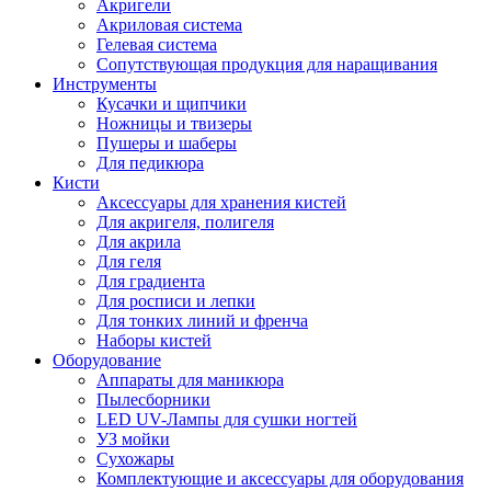
Акригели
Акриловая система
Гелевая система
Сопутствующая продукция для наращивания
Инструменты
Кусачки и щипчики
Ножницы и твизеры
Пушеры и шаберы
Для педикюра
Кисти
Аксессуары для хранения кистей
Для акригеля, полигеля
Для акрила
Для геля
Для градиента
Для росписи и лепки
Для тонких линий и френча
Наборы кистей
Оборудование
Аппараты для маникюра
Пылесборники
LED UV-Лампы для сушки ногтей
УЗ мойки
Сухожары
Комплектующие и аксессуары для оборудования