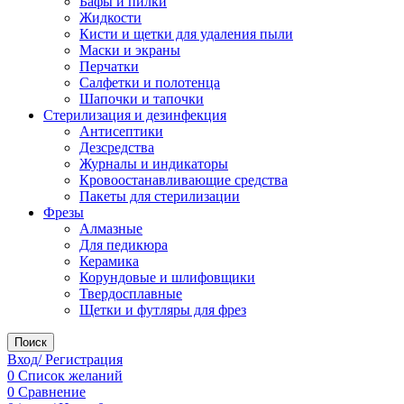
Бафы и пилки
Жидкости
Кисти и щетки для удаления пыли
Маски и экраны
Перчатки
Салфетки и полотенца
Шапочки и тапочки
Стерилизация и дезинфекция
Антисептики
Дезсредства
Журналы и индикаторы
Кровоостанавливающие средства
Пакеты для стерилизации
Фрезы
Алмазные
Для педикюра
Керамика
Корундовые и шлифовщики
Твердосплавные
Щетки и футляры для фрез
Поиск
Вход/ Регистрация
0
Список желаний
0
Сравнение