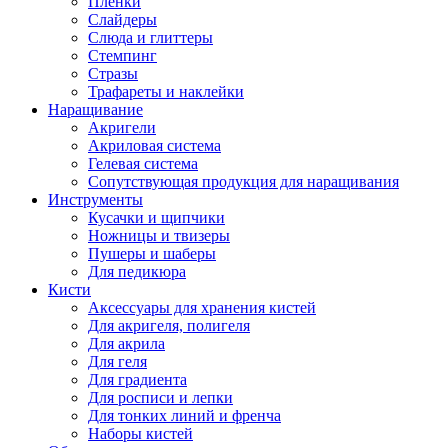
Пленки
Слайдеры
Слюда и глиттеры
Стемпинг
Стразы
Трафареты и наклейки
Наращивание
Акригели
Акриловая система
Гелевая система
Сопутствующая продукция для наращивания
Инструменты
Кусачки и щипчики
Ножницы и твизеры
Пушеры и шаберы
Для педикюра
Кисти
Аксессуары для хранения кистей
Для акригеля, полигеля
Для акрила
Для геля
Для градиента
Для росписи и лепки
Для тонких линий и френча
Наборы кистей