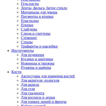
Гель-пасты
Ленты, фольга, битое стекло
Материалы для декора
Пигменты и втирки
Пластилин
Пленки
Слайдеры
Слюда и глиттеры
Стемпинг
Стразы
Трафареты и наклейки
Инструменты
Для педикюра
Кусачки и щипчики
Ножницы и твизеры
Пушеры и шаберы
Кисти
Аксессуары для хранения кистей
Для акригеля, полигеля
Для акрила
Для геля
Для градиента
Для росписи и лепки
Для тонких линий и френча
Наборы кистей