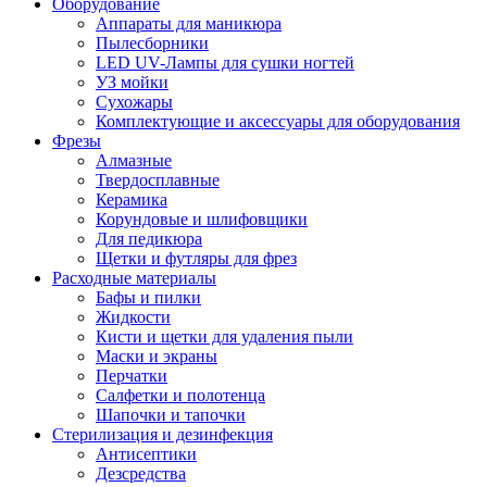
Оборудование
Аппараты для маникюра
Пылесборники
LED UV-Лампы для сушки ногтей
УЗ мойки
Сухожары
Комплектующие и аксессуары для оборудования
Фрезы
Алмазные
Твердосплавные
Керамика
Корундовые и шлифовщики
Для педикюра
Щетки и футляры для фрез
Расходные материалы
Бафы и пилки
Жидкости
Кисти и щетки для удаления пыли
Маски и экраны
Перчатки
Салфетки и полотенца
Шапочки и тапочки
Стерилизация и дезинфекция
Антисептики
Дезсредства