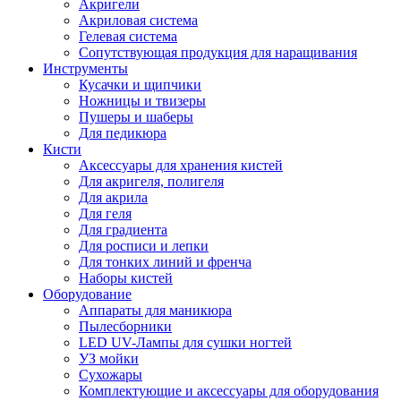
Акригели
Акриловая система
Гелевая система
Сопутствующая продукция для наращивания
Инструменты
Кусачки и щипчики
Ножницы и твизеры
Пушеры и шаберы
Для педикюра
Кисти
Аксессуары для хранения кистей
Для акригеля, полигеля
Для акрила
Для геля
Для градиента
Для росписи и лепки
Для тонких линий и френча
Наборы кистей
Оборудование
Аппараты для маникюра
Пылесборники
LED UV-Лампы для сушки ногтей
УЗ мойки
Сухожары
Комплектующие и аксессуары для оборудования