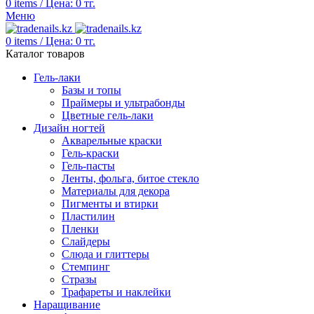
0
items
/
Цена:
0
тг.
Меню
0
items
/
Цена:
0
тг.
Каталог товаров
Гель-лаки
Базы и топы
Праймеры и ультрабонды
Цветные гель-лаки
Дизайн ногтей
Акварельные краски
Гель-краски
Гель-пасты
Ленты, фольга, битое стекло
Материалы для декора
Пигменты и втирки
Пластилин
Пленки
Слайдеры
Слюда и глиттеры
Стемпинг
Стразы
Трафареты и наклейки
Наращивание