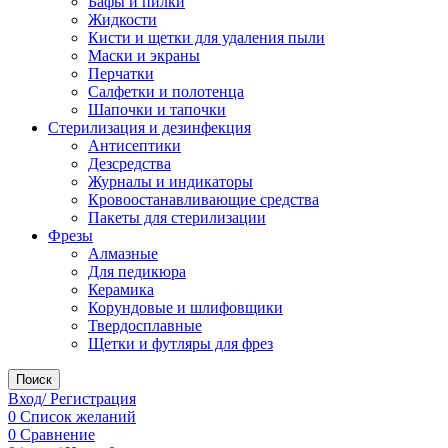
Бафы и пилки
Жидкости
Кисти и щетки для удаления пыли
Маски и экраны
Перчатки
Салфетки и полотенца
Шапочки и тапочки
Стерилизация и дезинфекция
Антисептики
Дезсредства
Журналы и индикаторы
Кровоостанавливающие средства
Пакеты для стерилизации
Фрезы
Алмазные
Для педикюра
Керамика
Корундовые и шлифовщики
Твердосплавные
Щетки и футляры для фрез
Поиск
Вход/ Регистрация
0
Список желаний
0
Сравнение