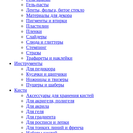
Гель-пасты
Ленты, фольга, битое стекло
Материалы для декора
Пигменты и втирки
Пластилин
Пленки
Слайдеры
Слюда и глиттеры
Стемпинг
Стразы
Трафареты и наклейки
Инструменты
Для педикюра
Кусачки и щипчики
Ножницы и твизеры
Пушеры и шаберы
Кисти
Аксессуары для хранения кистей
Для акригеля, полигеля
Для акрила
Для геля
Для градиента
Для росписи и лепки
Для тонких линий и френча
Наборы кистей