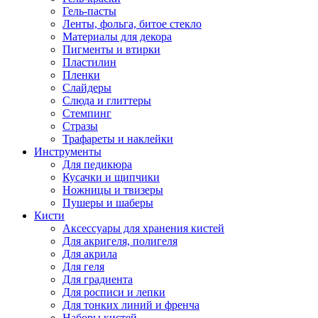
Гель-пасты
Ленты, фольга, битое стекло
Материалы для декора
Пигменты и втирки
Пластилин
Пленки
Слайдеры
Слюда и глиттеры
Стемпинг
Стразы
Трафареты и наклейки
Инструменты
Для педикюра
Кусачки и щипчики
Ножницы и твизеры
Пушеры и шаберы
Кисти
Аксессуары для хранения кистей
Для акригеля, полигеля
Для акрила
Для геля
Для градиента
Для росписи и лепки
Для тонких линий и френча
Наборы кистей