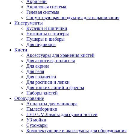
Акригели
Акриловая система
Гелевая система
Сопутствующая продукция для наращивания
Инструменты
Кусачки и щипчики
Ножницы и твизеры
Пушеры и шаберы
Для педикюра
Кисти
Аксессуары для хранения кистей
Для акригеля, полигеля
Для акрила
Для геля
Для градиента
Для росписи и лепки
Для тонких линий и френча
Наборы кистей
Оборудование
Аппараты для маникюра
Пылесборники
LED UV-Лампы для сушки ногтей
УЗ мойки
Сухожары
Комплектующие и аксессуары для оборудования