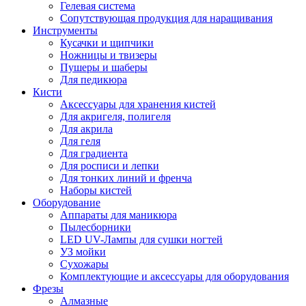
Гелевая система
Сопутствующая продукция для наращивания
Инструменты
Кусачки и щипчики
Ножницы и твизеры
Пушеры и шаберы
Для педикюра
Кисти
Аксессуары для хранения кистей
Для акригеля, полигеля
Для акрила
Для геля
Для градиента
Для росписи и лепки
Для тонких линий и френча
Наборы кистей
Оборудование
Аппараты для маникюра
Пылесборники
LED UV-Лампы для сушки ногтей
УЗ мойки
Сухожары
Комплектующие и аксессуары для оборудования
Фрезы
Алмазные