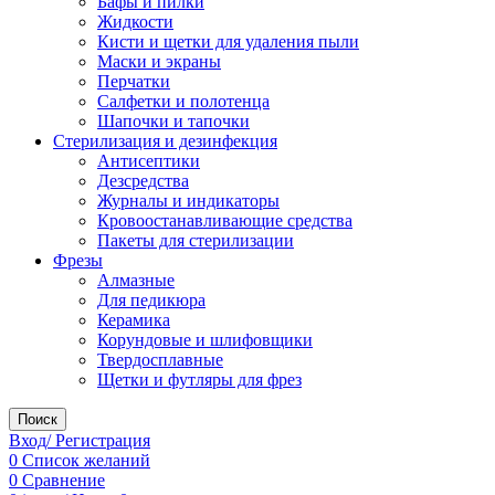
Бафы и пилки
Жидкости
Кисти и щетки для удаления пыли
Маски и экраны
Перчатки
Салфетки и полотенца
Шапочки и тапочки
Стерилизация и дезинфекция
Антисептики
Дезсредства
Журналы и индикаторы
Кровоостанавливающие средства
Пакеты для стерилизации
Фрезы
Алмазные
Для педикюра
Керамика
Корундовые и шлифовщики
Твердосплавные
Щетки и футляры для фрез
Поиск
Вход/ Регистрация
0
Список желаний
0
Сравнение