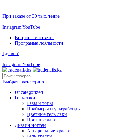
ОНЛАЙН ОПЛАТА
БЕСПЛАТНАЯ ДОСТАВКА
При заказе от 30 тыс. тенге
ОТГРУЗКА В ТОТ ЖЕ ДЕНЬ
Instagram
YouTube
Вопросы и ответы
Программа лояльности
Где вы?
БЕСПЛАТНАЯ ДОСТАВКА
Instagram
YouTube
Выбрать категорию
Uncategorized
Гель-лаки
Базы и топы
Праймеры и ультрабонды
Цветные гель-лаки
Цветные лаки
Дизайн ногтей
Акварельные краски
Гель-краски