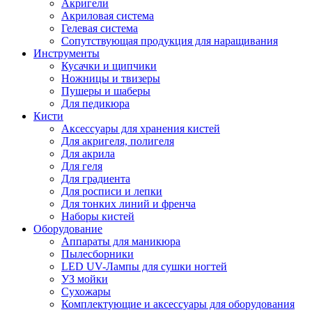
Акригели
Акриловая система
Гелевая система
Сопутствующая продукция для наращивания
Инструменты
Кусачки и щипчики
Ножницы и твизеры
Пушеры и шаберы
Для педикюра
Кисти
Аксессуары для хранения кистей
Для акригеля, полигеля
Для акрила
Для геля
Для градиента
Для росписи и лепки
Для тонких линий и френча
Наборы кистей
Оборудование
Аппараты для маникюра
Пылесборники
LED UV-Лампы для сушки ногтей
УЗ мойки
Сухожары
Комплектующие и аксессуары для оборудования