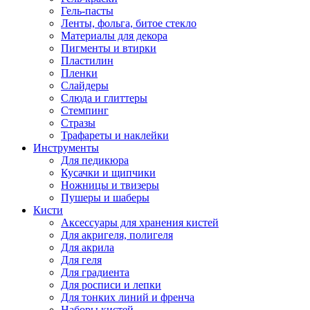
Гель-пасты
Ленты, фольга, битое стекло
Материалы для декора
Пигменты и втирки
Пластилин
Пленки
Слайдеры
Слюда и глиттеры
Стемпинг
Стразы
Трафареты и наклейки
Инструменты
Для педикюра
Кусачки и щипчики
Ножницы и твизеры
Пушеры и шаберы
Кисти
Аксессуары для хранения кистей
Для акригеля, полигеля
Для акрила
Для геля
Для градиента
Для росписи и лепки
Для тонких линий и френча
Наборы кистей