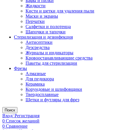
Бафы и пилки
Жидкости
Кисти и щетки для удаления пыли
Маски и экраны
Перчатки
Салфетки и полотенца
Шапочки и тапочки
Стерилизация и дезинфекция
Антисептики
Дезсредства
Журналы и индикаторы
Кровоостанавливающие средства
Пакеты для стерилизации
Фрезы
Алмазные
Для педикюра
Керамика
Корундовые и шлифовщики
Твердосплавные
Щетки и футляры для фрез
Поиск
Вход/ Регистрация
0
Список желаний
0
Сравнение