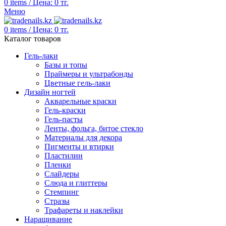
0
items
/
Цена:
0
тг.
Меню
0
items
/
Цена:
0
тг.
Каталог товаров
Гель-лаки
Базы и топы
Праймеры и ультрабонды
Цветные гель-лаки
Дизайн ногтей
Акварельные краски
Гель-краски
Гель-пасты
Ленты, фольга, битое стекло
Материалы для декора
Пигменты и втирки
Пластилин
Пленки
Слайдеры
Слюда и глиттеры
Стемпинг
Стразы
Трафареты и наклейки
Наращивание