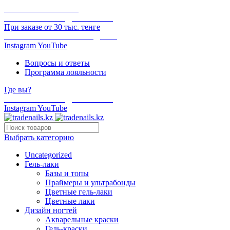
ОНЛАЙН ОПЛАТА
БЕСПЛАТНАЯ ДОСТАВКА
При заказе от 30 тыс. тенге
ОТГРУЗКА В ТОТ ЖЕ ДЕНЬ
Instagram
YouTube
Вопросы и ответы
Программа лояльности
Где вы?
БЕСПЛАТНАЯ ДОСТАВКА
Instagram
YouTube
Выбрать категорию
Uncategorized
Гель-лаки
Базы и топы
Праймеры и ультрабонды
Цветные гель-лаки
Цветные лаки
Дизайн ногтей
Акварельные краски
Гель-краски