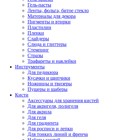
Гель-пасты
Ленты, фольга, битое стекло
Материалы для декора
Пигменты и втирки
Пластилин
Пленки
Слайдеры
Слюда и глиттеры
Стемпинг
Стразы
Трафареты и наклейки
Инструменты
Для педикюра
Кусачки и щипчики
Ножницы и твизеры
Пушеры и шаберы
Кисти
Аксессуары для хранения кистей
Для акригеля, полигеля
Для акрила
Для геля
Для градиента
Для росписи и лепки
Для тонких линий и френча
Наборы кистей