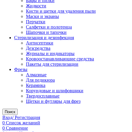
Бафы и пилки
Жидкости
Кисти и щетки для удаления пыли
Маски и экраны
Перчатки
Салфетки и полотенца
Шапочки и тапочки
Стерилизация и дезинфекция
Антисептики
Дезсредства
Журналы и индикаторы
Кровоостанавливающие средства
Пакеты для стерилизации
Фрезы
Алмазные
Для педикюра
Керамика
Корундовые и шлифовщики
Твердосплавные
Щетки и футляры для фрез
Поиск
Вход/ Регистрация
0
Список желаний
0
Сравнение