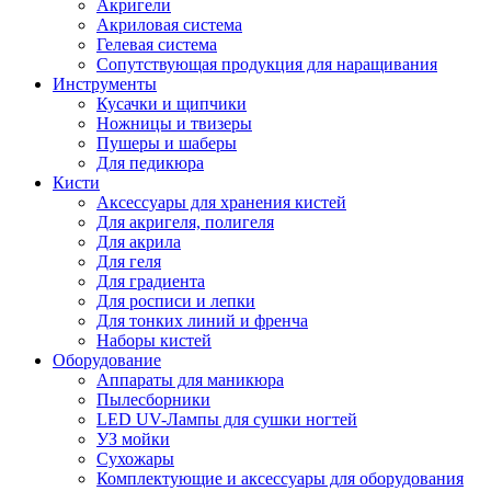
Акригели
Акриловая система
Гелевая система
Сопутствующая продукция для наращивания
Инструменты
Кусачки и щипчики
Ножницы и твизеры
Пушеры и шаберы
Для педикюра
Кисти
Аксессуары для хранения кистей
Для акригеля, полигеля
Для акрила
Для геля
Для градиента
Для росписи и лепки
Для тонких линий и френча
Наборы кистей
Оборудование
Аппараты для маникюра
Пылесборники
LED UV-Лампы для сушки ногтей
УЗ мойки
Сухожары
Комплектующие и аксессуары для оборудования