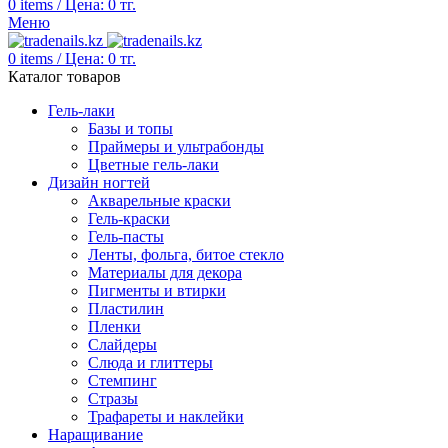
0
items
/
Цена:
0
тг.
Меню
0
items
/
Цена:
0
тг.
Каталог товаров
Гель-лаки
Базы и топы
Праймеры и ультрабонды
Цветные гель-лаки
Дизайн ногтей
Акварельные краски
Гель-краски
Гель-пасты
Ленты, фольга, битое стекло
Материалы для декора
Пигменты и втирки
Пластилин
Пленки
Слайдеры
Слюда и глиттеры
Стемпинг
Стразы
Трафареты и наклейки
Наращивание