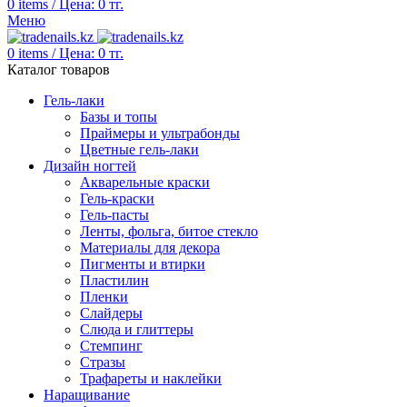
0
items
/
Цена:
0
тг.
Меню
0
items
/
Цена:
0
тг.
Каталог товаров
Гель-лаки
Базы и топы
Праймеры и ультрабонды
Цветные гель-лаки
Дизайн ногтей
Акварельные краски
Гель-краски
Гель-пасты
Ленты, фольга, битое стекло
Материалы для декора
Пигменты и втирки
Пластилин
Пленки
Слайдеры
Слюда и глиттеры
Стемпинг
Стразы
Трафареты и наклейки
Наращивание