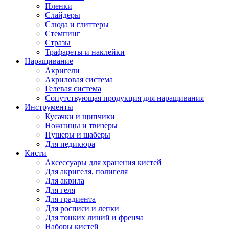
Пленки
Слайдеры
Слюда и глиттеры
Стемпинг
Стразы
Трафареты и наклейки
Наращивание
Акригели
Акриловая система
Гелевая система
Сопутствующая продукция для наращивания
Инструменты
Кусачки и щипчики
Ножницы и твизеры
Пушеры и шаберы
Для педикюра
Кисти
Аксессуары для хранения кистей
Для акригеля, полигеля
Для акрила
Для геля
Для градиента
Для росписи и лепки
Для тонких линий и френча
Наборы кистей