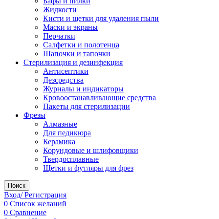
Бафы и пилки
Жидкости
Кисти и щетки для удаления пыли
Маски и экраны
Перчатки
Салфетки и полотенца
Шапочки и тапочки
Стерилизация и дезинфекция
Антисептики
Дезсредства
Журналы и индикаторы
Кровоостанавливающие средства
Пакеты для стерилизации
Фрезы
Алмазные
Для педикюра
Керамика
Корундовые и шлифовщики
Твердосплавные
Щетки и футляры для фрез
Поиск
Вход/ Регистрация
0
Список желаний
0
Сравнение