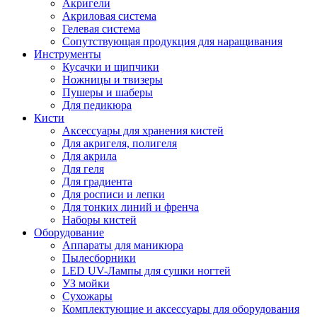
Акригели
Акриловая система
Гелевая система
Сопутствующая продукция для наращивания
Инструменты
Кусачки и щипчики
Ножницы и твизеры
Пушеры и шаберы
Для педикюра
Кисти
Аксессуары для хранения кистей
Для акригеля, полигеля
Для акрила
Для геля
Для градиента
Для росписи и лепки
Для тонких линий и френча
Наборы кистей
Оборудование
Аппараты для маникюра
Пылесборники
LED UV-Лампы для сушки ногтей
УЗ мойки
Сухожары
Комплектующие и аксессуары для оборудования