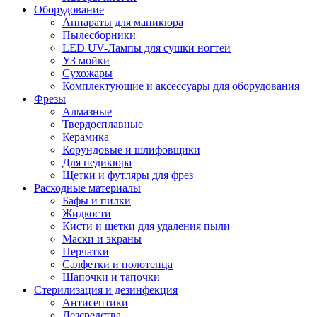
Оборудование
Аппараты для маникюра
Пылесборники
LED UV-Лампы для сушки ногтей
УЗ мойки
Сухожары
Комплектующие и аксессуары для оборудования
Фрезы
Алмазные
Твердосплавные
Керамика
Корундовые и шлифовщики
Для педикюра
Щетки и футляры для фрез
Расходные материалы
Бафы и пилки
Жидкости
Кисти и щетки для удаления пыли
Маски и экраны
Перчатки
Салфетки и полотенца
Шапочки и тапочки
Стерилизация и дезинфекция
Антисептики
Дезсредства