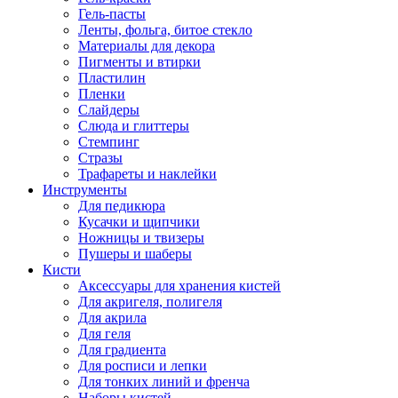
Гель-пасты
Ленты, фольга, битое стекло
Материалы для декора
Пигменты и втирки
Пластилин
Пленки
Слайдеры
Слюда и глиттеры
Стемпинг
Стразы
Трафареты и наклейки
Инструменты
Для педикюра
Кусачки и щипчики
Ножницы и твизеры
Пушеры и шаберы
Кисти
Аксессуары для хранения кистей
Для акригеля, полигеля
Для акрила
Для геля
Для градиента
Для росписи и лепки
Для тонких линий и френча
Наборы кистей