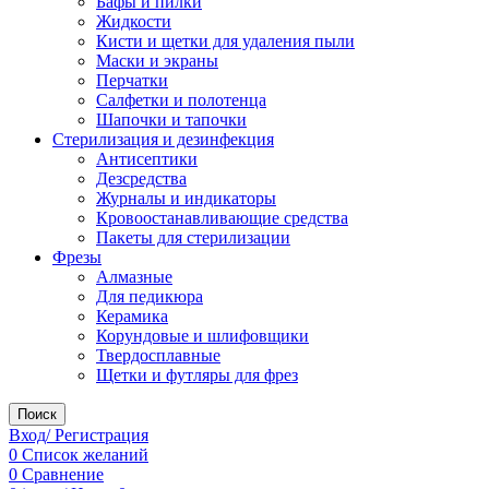
Бафы и пилки
Жидкости
Кисти и щетки для удаления пыли
Маски и экраны
Перчатки
Салфетки и полотенца
Шапочки и тапочки
Стерилизация и дезинфекция
Антисептики
Дезсредства
Журналы и индикаторы
Кровоостанавливающие средства
Пакеты для стерилизации
Фрезы
Алмазные
Для педикюра
Керамика
Корундовые и шлифовщики
Твердосплавные
Щетки и футляры для фрез
Поиск
Вход/ Регистрация
0
Список желаний
0
Сравнение