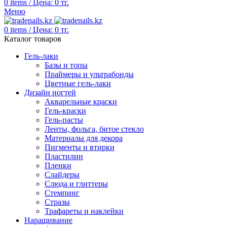
0
items
/
Цена:
0
тг.
Меню
0
items
/
Цена:
0
тг.
Каталог товаров
Гель-лаки
Базы и топы
Праймеры и ультрабонды
Цветные гель-лаки
Дизайн ногтей
Акварельные краски
Гель-краски
Гель-пасты
Ленты, фольга, битое стекло
Материалы для декора
Пигменты и втирки
Пластилин
Пленки
Слайдеры
Слюда и глиттеры
Стемпинг
Стразы
Трафареты и наклейки
Наращивание