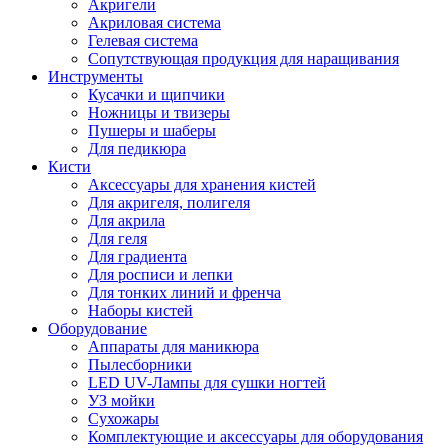
Акригели
Акриловая система
Гелевая система
Сопутствующая продукция для наращивания
Инструменты
Кусачки и щипчики
Ножницы и твизеры
Пушеры и шаберы
Для педикюра
Кисти
Аксессуары для хранения кистей
Для акригеля, полигеля
Для акрила
Для геля
Для градиента
Для росписи и лепки
Для тонких линий и френча
Наборы кистей
Оборудование
Аппараты для маникюра
Пылесборники
LED UV-Лампы для сушки ногтей
УЗ мойки
Сухожары
Комплектующие и аксессуары для оборудования