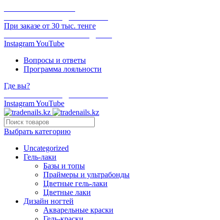
ОНЛАЙН ОПЛАТА
БЕСПЛАТНАЯ ДОСТАВКА
При заказе от 30 тыс. тенге
ОТГРУЗКА В ТОТ ЖЕ ДЕНЬ
Instagram
YouTube
Вопросы и ответы
Программа лояльности
Где вы?
БЕСПЛАТНАЯ ДОСТАВКА
Instagram
YouTube
Выбрать категорию
Uncategorized
Гель-лаки
Базы и топы
Праймеры и ультрабонды
Цветные гель-лаки
Цветные лаки
Дизайн ногтей
Акварельные краски
Гель-краски