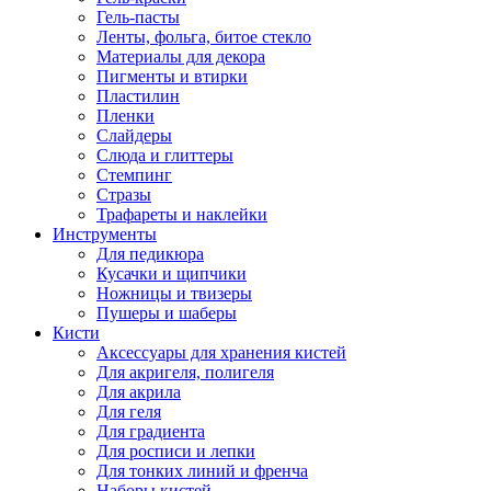
Гель-пасты
Ленты, фольга, битое стекло
Материалы для декора
Пигменты и втирки
Пластилин
Пленки
Слайдеры
Слюда и глиттеры
Стемпинг
Стразы
Трафареты и наклейки
Инструменты
Для педикюра
Кусачки и щипчики
Ножницы и твизеры
Пушеры и шаберы
Кисти
Аксессуары для хранения кистей
Для акригеля, полигеля
Для акрила
Для геля
Для градиента
Для росписи и лепки
Для тонких линий и френча
Наборы кистей