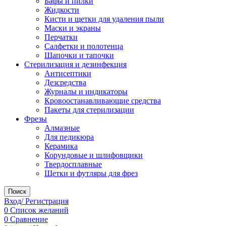
Бафы и пилки
Жидкости
Кисти и щетки для удаления пыли
Маски и экраны
Перчатки
Салфетки и полотенца
Шапочки и тапочки
Стерилизация и дезинфекция
Антисептики
Дезсредства
Журналы и индикаторы
Кровоостанавливающие средства
Пакеты для стерилизации
Фрезы
Алмазные
Для педикюра
Керамика
Корундовые и шлифовщики
Твердосплавные
Щетки и футляры для фрез
Поиск
Вход/ Регистрация
0
Список желаний
0
Сравнение