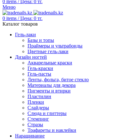
0
items
/
Цена:
0
тг.
Меню
0
items
/
Цена:
0
тг.
Каталог товаров
Гель-лаки
Базы и топы
Праймеры и ультрабонды
Цветные гель-лаки
Дизайн ногтей
Акварельные краски
Гель-краски
Гель-пасты
Ленты, фольга, битое стекло
Материалы для декора
Пигменты и втирки
Пластилин
Пленки
Слайдеры
Слюда и глиттеры
Стемпинг
Стразы
Трафареты и наклейки
Наращивание