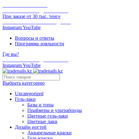
ОНЛАЙН ОПЛАТА
БЕСПЛАТНАЯ ДОСТАВКА
При заказе от 30 тыс. тенге
ОТГРУЗКА В ТОТ ЖЕ ДЕНЬ
Instagram
YouTube
Вопросы и ответы
Программа лояльности
Где вы?
БЕСПЛАТНАЯ ДОСТАВКА
Instagram
YouTube
Выбрать категорию
Uncategorized
Гель-лаки
Базы и топы
Праймеры и ультрабонды
Цветные гель-лаки
Цветные лаки
Дизайн ногтей
Акварельные краски
Гель-краски