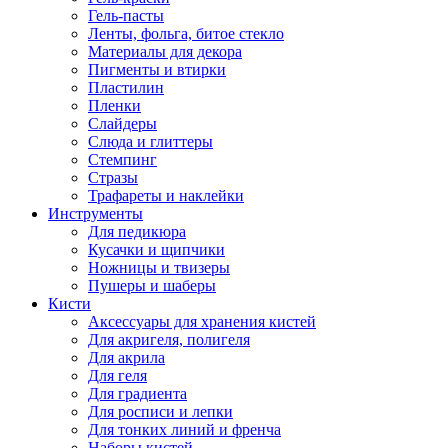
Гель-пасты
Ленты, фольга, битое стекло
Материалы для декора
Пигменты и втирки
Пластилин
Пленки
Слайдеры
Слюда и глиттеры
Стемпинг
Стразы
Трафареты и наклейки
Инструменты
Для педикюра
Кусачки и щипчики
Ножницы и твизеры
Пушеры и шаберы
Кисти
Аксессуары для хранения кистей
Для акригеля, полигеля
Для акрила
Для геля
Для градиента
Для росписи и лепки
Для тонких линий и френча
Наборы кистей