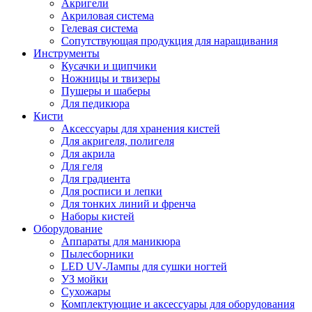
Акригели
Акриловая система
Гелевая система
Сопутствующая продукция для наращивания
Инструменты
Кусачки и щипчики
Ножницы и твизеры
Пушеры и шаберы
Для педикюра
Кисти
Аксессуары для хранения кистей
Для акригеля, полигеля
Для акрила
Для геля
Для градиента
Для росписи и лепки
Для тонких линий и френча
Наборы кистей
Оборудование
Аппараты для маникюра
Пылесборники
LED UV-Лампы для сушки ногтей
УЗ мойки
Сухожары
Комплектующие и аксессуары для оборудования