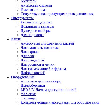
Акригели
Акриловая система
Гелевая система
Сопутствующая продукция для наращивания
Инструменты
Кусачки и щипчики
Ножницы и твизеры
Пушеры и шаберы
Для педикюра
Кисти
Аксессуары для хранения кистей
Для акригеля, полигеля
Для акрила
Для геля
Для градиента
Для росписи и лепки
Для тонких линий и френча
Наборы кистей
Оборудование
Аппараты для маникюра
Пылесборники
LED UV-Лампы для сушки ногтей
УЗ мойки
Сухожары
Комплектующие и аксессуары для оборудования