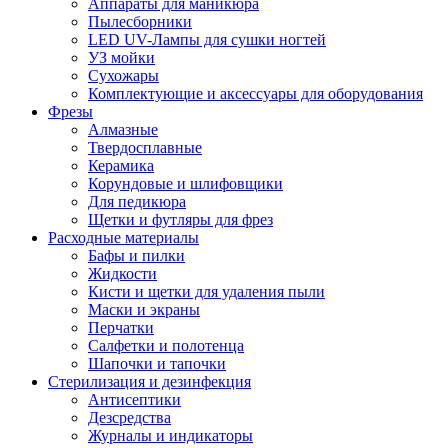
Аппараты для маникюра
Пылесборники
LED UV-Лампы для сушки ногтей
УЗ мойки
Сухожары
Комплектующие и аксессуары для оборудования
Фрезы
Алмазные
Твердосплавные
Керамика
Корундовые и шлифовщики
Для педикюра
Щетки и футляры для фрез
Расходные материалы
Бафы и пилки
Жидкости
Кисти и щетки для удаления пыли
Маски и экраны
Перчатки
Салфетки и полотенца
Шапочки и тапочки
Стерилизация и дезинфекция
Антисептики
Дезсредства
Журналы и индикаторы