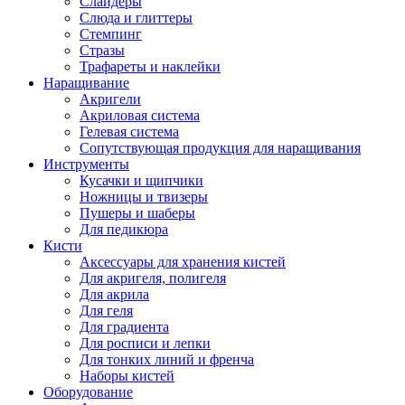
Слайдеры
Слюда и глиттеры
Стемпинг
Стразы
Трафареты и наклейки
Наращивание
Акригели
Акриловая система
Гелевая система
Сопутствующая продукция для наращивания
Инструменты
Кусачки и щипчики
Ножницы и твизеры
Пушеры и шаберы
Для педикюра
Кисти
Аксессуары для хранения кистей
Для акригеля, полигеля
Для акрила
Для геля
Для градиента
Для росписи и лепки
Для тонких линий и френча
Наборы кистей
Оборудование