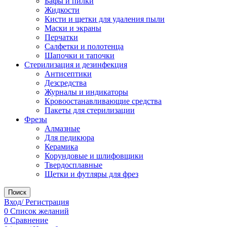
Бафы и пилки
Жидкости
Кисти и щетки для удаления пыли
Маски и экраны
Перчатки
Салфетки и полотенца
Шапочки и тапочки
Стерилизация и дезинфекция
Антисептики
Дезсредства
Журналы и индикаторы
Кровоостанавливающие средства
Пакеты для стерилизации
Фрезы
Алмазные
Для педикюра
Керамика
Корундовые и шлифовщики
Твердосплавные
Щетки и футляры для фрез
Поиск
Вход/ Регистрация
0
Список желаний
0
Сравнение