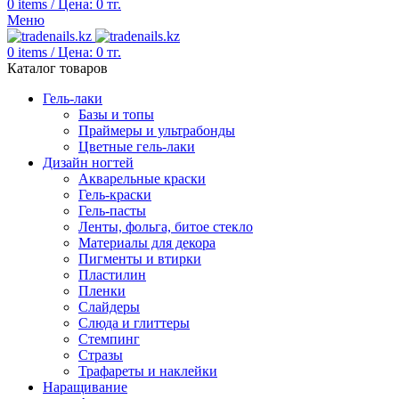
0
items
/
Цена:
0
тг.
Меню
0
items
/
Цена:
0
тг.
Каталог товаров
Гель-лаки
Базы и топы
Праймеры и ультрабонды
Цветные гель-лаки
Дизайн ногтей
Акварельные краски
Гель-краски
Гель-пасты
Ленты, фольга, битое стекло
Материалы для декора
Пигменты и втирки
Пластилин
Пленки
Слайдеры
Слюда и глиттеры
Стемпинг
Стразы
Трафареты и наклейки
Наращивание