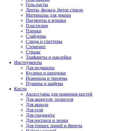
Гель-пасты
Ленты, фольга, битое стекло
Материалы для декора
Пигменты и втирки
Пластилин
Пленки
Слайдеры
Слюда и глиттеры
Стемпинг
Стразы
Трафареты и наклейки
Инструменты
Для педикюра
Кусачки и щипчики
Ножницы и твизеры
Пушеры и шаберы
Кисти
Аксессуары для хранения кистей
Для акригеля, полигеля
Для акрила
Для геля
Для градиента
Для росписи и лепки
Для тонких линий и френча
Наборы кистей