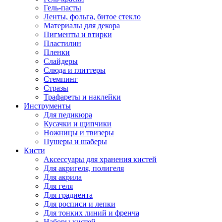
Гель-пасты
Ленты, фольга, битое стекло
Материалы для декора
Пигменты и втирки
Пластилин
Пленки
Слайдеры
Слюда и глиттеры
Стемпинг
Стразы
Трафареты и наклейки
Инструменты
Для педикюра
Кусачки и щипчики
Ножницы и твизеры
Пушеры и шаберы
Кисти
Аксессуары для хранения кистей
Для акригеля, полигеля
Для акрила
Для геля
Для градиента
Для росписи и лепки
Для тонких линий и френча
Наборы кистей