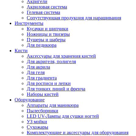
Акригели
Акриловая система
Гелевая система
Сопутствующая продукция для наращивания
Инструменты
Кусачки и щипчики
Ножницы и твизеры
Пушеры и шаберы
Для педикюра
Кисти
Аксессуары для хранения кистей
Для акригеля, полигеля
Для акрила
Для геля
Для градиента
Для росписи и лепки
Для тонких линий и френча
Наборы кистей
Оборудование
Аппараты для маникюра
Пылесборники
LED UV-Лампы для сушки ногтей
УЗ мойки
Сухожары
Комплектующие и аксессуары для оборудования