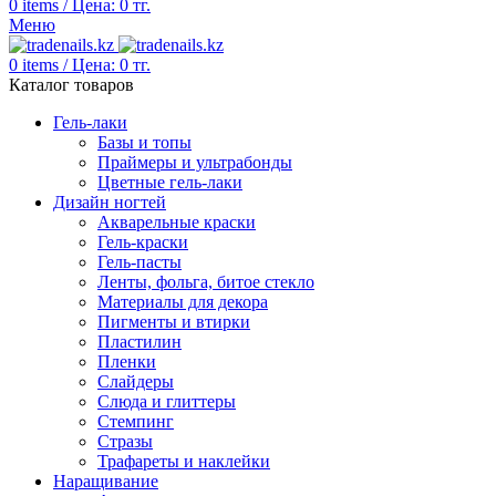
0
items
/
Цена:
0
тг.
Меню
0
items
/
Цена:
0
тг.
Каталог товаров
Гель-лаки
Базы и топы
Праймеры и ультрабонды
Цветные гель-лаки
Дизайн ногтей
Акварельные краски
Гель-краски
Гель-пасты
Ленты, фольга, битое стекло
Материалы для декора
Пигменты и втирки
Пластилин
Пленки
Слайдеры
Слюда и глиттеры
Стемпинг
Стразы
Трафареты и наклейки
Наращивание