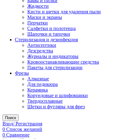
Бафы и пилки
Жидкости
Кисти и щетки для удаления пыли
Маски и экраны
Перчатки
Салфетки и полотенца
Шапочки и тапочки
Стерилизация и дезинфекция
Антисептики
Дезсредства
Журналы и индикаторы
Кровоостанавливающие средства
Пакеты для стерилизации
Фрезы
Алмазные
Для педикюра
Керамика
Корундовые и шлифовщики
Твердосплавные
Щетки и футляры для фрез
Поиск
Вход/ Регистрация
0
Список желаний
0
Сравнение