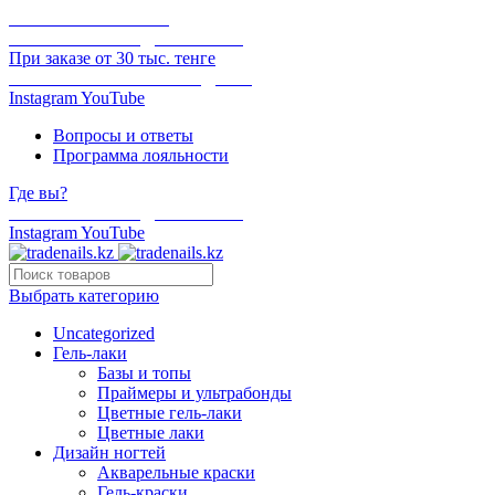
ОНЛАЙН ОПЛАТА
БЕСПЛАТНАЯ ДОСТАВКА
При заказе от 30 тыс. тенге
ОТГРУЗКА В ТОТ ЖЕ ДЕНЬ
Instagram
YouTube
Вопросы и ответы
Программа лояльности
Где вы?
БЕСПЛАТНАЯ ДОСТАВКА
Instagram
YouTube
Выбрать категорию
Uncategorized
Гель-лаки
Базы и топы
Праймеры и ультрабонды
Цветные гель-лаки
Цветные лаки
Дизайн ногтей
Акварельные краски
Гель-краски