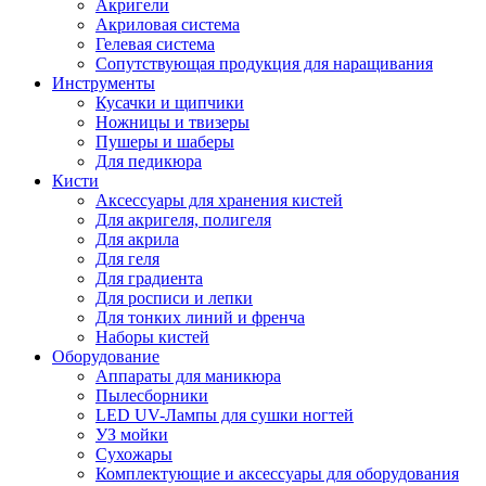
Акригели
Акриловая система
Гелевая система
Сопутствующая продукция для наращивания
Инструменты
Кусачки и щипчики
Ножницы и твизеры
Пушеры и шаберы
Для педикюра
Кисти
Аксессуары для хранения кистей
Для акригеля, полигеля
Для акрила
Для геля
Для градиента
Для росписи и лепки
Для тонких линий и френча
Наборы кистей
Оборудование
Аппараты для маникюра
Пылесборники
LED UV-Лампы для сушки ногтей
УЗ мойки
Сухожары
Комплектующие и аксессуары для оборудования