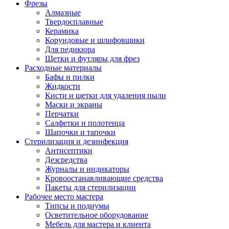
Фрезы
Алмазные
Твердосплавные
Керамика
Корундовые и шлифовщики
Для педикюра
Щетки и футляры для фрез
Расходные материалы
Бафы и пилки
Жидкости
Кисти и щетки для удаления пыли
Маски и экраны
Перчатки
Салфетки и полотенца
Шапочки и тапочки
Стерилизация и дезинфекция
Антисептики
Дезсредства
Журналы и индикаторы
Кровоостанавливающие средства
Пакеты для стерилизации
Рабочее место мастера
Типсы и подиумы
Осветительное оборудование
Мебель для мастера и клиента