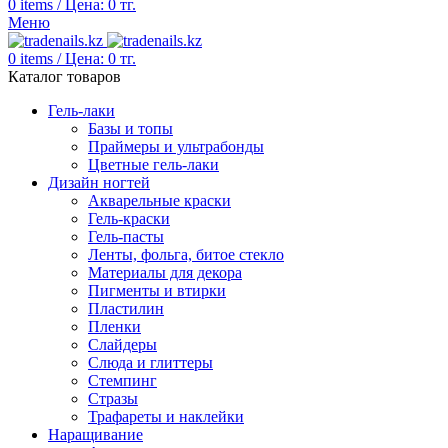
0
items
/
Цена:
0
тг.
Меню
0
items
/
Цена:
0
тг.
Каталог товаров
Гель-лаки
Базы и топы
Праймеры и ультрабонды
Цветные гель-лаки
Дизайн ногтей
Акварельные краски
Гель-краски
Гель-пасты
Ленты, фольга, битое стекло
Материалы для декора
Пигменты и втирки
Пластилин
Пленки
Слайдеры
Слюда и глиттеры
Стемпинг
Стразы
Трафареты и наклейки
Наращивание