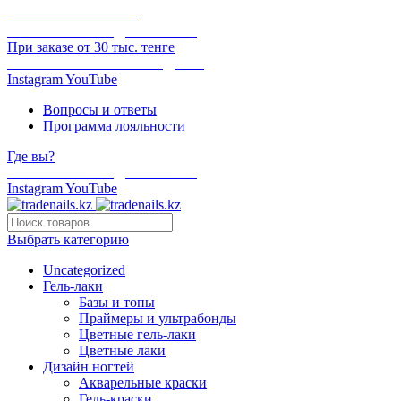
ОНЛАЙН ОПЛАТА
БЕСПЛАТНАЯ ДОСТАВКА
При заказе от 30 тыс. тенге
ОТГРУЗКА В ТОТ ЖЕ ДЕНЬ
Instagram
YouTube
Вопросы и ответы
Программа лояльности
Где вы?
БЕСПЛАТНАЯ ДОСТАВКА
Instagram
YouTube
Выбрать категорию
Uncategorized
Гель-лаки
Базы и топы
Праймеры и ультрабонды
Цветные гель-лаки
Цветные лаки
Дизайн ногтей
Акварельные краски
Гель-краски