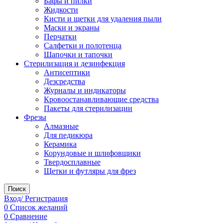
Бафы и пилки
Жидкости
Кисти и щетки для удаления пыли
Маски и экраны
Перчатки
Салфетки и полотенца
Шапочки и тапочки
Стерилизация и дезинфекция
Антисептики
Дезсредства
Журналы и индикаторы
Кровоостанавливающие средства
Пакеты для стерилизации
Фрезы
Алмазные
Для педикюра
Керамика
Корундовые и шлифовщики
Твердосплавные
Щетки и футляры для фрез
Поиск
Вход/ Регистрация
0
Список желаний
0
Сравнение