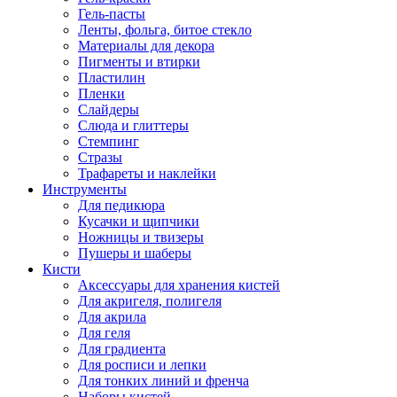
Гель-пасты
Ленты, фольга, битое стекло
Материалы для декора
Пигменты и втирки
Пластилин
Пленки
Слайдеры
Слюда и глиттеры
Стемпинг
Стразы
Трафареты и наклейки
Инструменты
Для педикюра
Кусачки и щипчики
Ножницы и твизеры
Пушеры и шаберы
Кисти
Аксессуары для хранения кистей
Для акригеля, полигеля
Для акрила
Для геля
Для градиента
Для росписи и лепки
Для тонких линий и френча
Наборы кистей