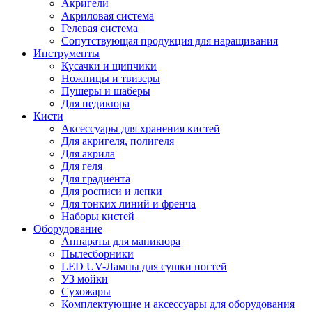
Акригели
Акриловая система
Гелевая система
Сопутствующая продукция для наращивания
Инструменты
Кусачки и щипчики
Ножницы и твизеры
Пушеры и шаберы
Для педикюра
Кисти
Аксессуары для хранения кистей
Для акригеля, полигеля
Для акрила
Для геля
Для градиента
Для росписи и лепки
Для тонких линий и френча
Наборы кистей
Оборудование
Аппараты для маникюра
Пылесборники
LED UV-Лампы для сушки ногтей
УЗ мойки
Сухожары
Комплектующие и аксессуары для оборудования