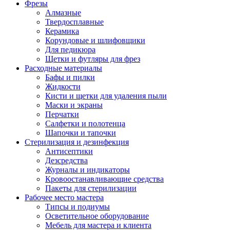
Фрезы
Алмазные
Твердосплавные
Керамика
Корундовые и шлифовщики
Для педикюра
Щетки и футляры для фрез
Расходные материалы
Бафы и пилки
Жидкости
Кисти и щетки для удаления пыли
Маски и экраны
Перчатки
Салфетки и полотенца
Шапочки и тапочки
Стерилизация и дезинфекция
Антисептики
Дезсредства
Журналы и индикаторы
Кровоостанавливающие средства
Пакеты для стерилизации
Рабочее место мастера
Типсы и подиумы
Осветительное оборудование
Мебель для мастера и клиента