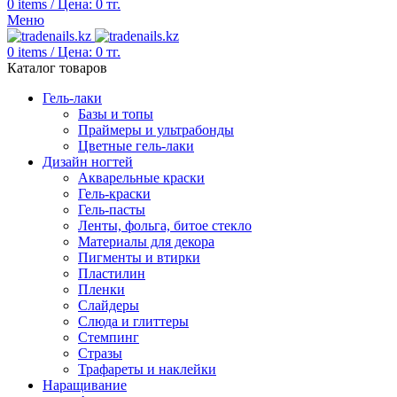
0
items
/
Цена:
0
тг.
Меню
0
items
/
Цена:
0
тг.
Каталог товаров
Гель-лаки
Базы и топы
Праймеры и ультрабонды
Цветные гель-лаки
Дизайн ногтей
Акварельные краски
Гель-краски
Гель-пасты
Ленты, фольга, битое стекло
Материалы для декора
Пигменты и втирки
Пластилин
Пленки
Слайдеры
Слюда и глиттеры
Стемпинг
Стразы
Трафареты и наклейки
Наращивание