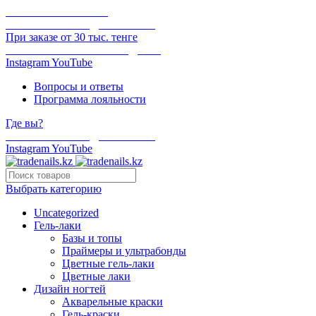
ОНЛАЙН ОПЛАТА
БЕСПЛАТНАЯ ДОСТАВКА
При заказе от 30 тыс. тенге
ОТГРУЗКА В ТОТ ЖЕ ДЕНЬ
Instagram
YouTube
Вопросы и ответы
Программа лояльности
Где вы?
БЕСПЛАТНАЯ ДОСТАВКА
Instagram
YouTube
Выбрать категорию
Uncategorized
Гель-лаки
Базы и топы
Праймеры и ультрабонды
Цветные гель-лаки
Цветные лаки
Дизайн ногтей
Акварельные краски
Гель-краски