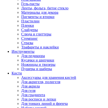
Гель-пасты
Ленты, фольга, битое стекло
Материалы для декора
Пигменты и втирки
Пластилин
Пленки
Слайдеры
Слюда и глиттеры
Стемпинг
Стразы
Трафареты и наклейки
Инструменты
Для педикюра
Кусачки и щипчики
Ножницы и твизеры
Пушеры и шаберы
Кисти
Аксессуары для хранения кистей
Для акригеля, полигеля
Для акрила
Для геля
Для градиента
Для росписи и лепки
Для тонких линий и френча
Наборы кистей