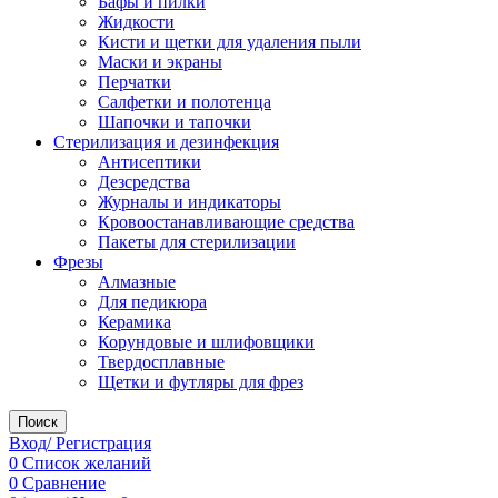
Бафы и пилки
Жидкости
Кисти и щетки для удаления пыли
Маски и экраны
Перчатки
Салфетки и полотенца
Шапочки и тапочки
Стерилизация и дезинфекция
Антисептики
Дезсредства
Журналы и индикаторы
Кровоостанавливающие средства
Пакеты для стерилизации
Фрезы
Алмазные
Для педикюра
Керамика
Корундовые и шлифовщики
Твердосплавные
Щетки и футляры для фрез
Поиск
Вход/ Регистрация
0
Список желаний
0
Сравнение