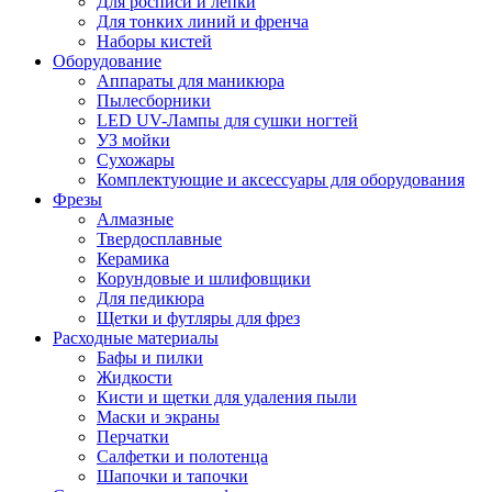
Для росписи и лепки
Для тонких линий и френча
Наборы кистей
Оборудование
Аппараты для маникюра
Пылесборники
LED UV-Лампы для сушки ногтей
УЗ мойки
Сухожары
Комплектующие и аксессуары для оборудования
Фрезы
Алмазные
Твердосплавные
Керамика
Корундовые и шлифовщики
Для педикюра
Щетки и футляры для фрез
Расходные материалы
Бафы и пилки
Жидкости
Кисти и щетки для удаления пыли
Маски и экраны
Перчатки
Салфетки и полотенца
Шапочки и тапочки