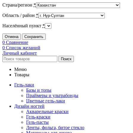
Страна/регион
*
Область / район
*
Населённый пункт
*
Отмена
Сохранить
0
Сравнение
0
Список желаний
Личный кабинет
Поиск
Меню
Товары
Гель-лаки
Базы и топы
Праймеры и ультрабонды
Цветные гель-лаки
Дизайн ногтей
Акварельные краски
Гель-краски
Гель-пасты
Ленты, фольга, битое стекло
Материалы для декора