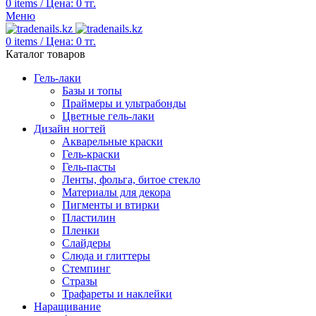
0
items
/
Цена:
0
тг.
Меню
0
items
/
Цена:
0
тг.
Каталог товаров
Гель-лаки
Базы и топы
Праймеры и ультрабонды
Цветные гель-лаки
Дизайн ногтей
Акварельные краски
Гель-краски
Гель-пасты
Ленты, фольга, битое стекло
Материалы для декора
Пигменты и втирки
Пластилин
Пленки
Слайдеры
Слюда и глиттеры
Стемпинг
Стразы
Трафареты и наклейки
Наращивание