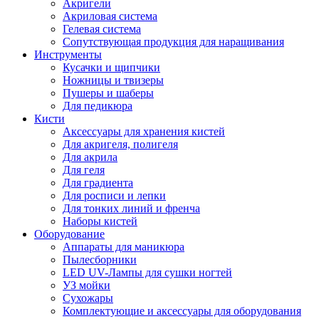
Акригели
Акриловая система
Гелевая система
Сопутствующая продукция для наращивания
Инструменты
Кусачки и щипчики
Ножницы и твизеры
Пушеры и шаберы
Для педикюра
Кисти
Аксессуары для хранения кистей
Для акригеля, полигеля
Для акрила
Для геля
Для градиента
Для росписи и лепки
Для тонких линий и френча
Наборы кистей
Оборудование
Аппараты для маникюра
Пылесборники
LED UV-Лампы для сушки ногтей
УЗ мойки
Сухожары
Комплектующие и аксессуары для оборудования