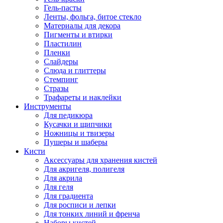
Гель-пасты
Ленты, фольга, битое стекло
Материалы для декора
Пигменты и втирки
Пластилин
Пленки
Слайдеры
Слюда и глиттеры
Стемпинг
Стразы
Трафареты и наклейки
Инструменты
Для педикюра
Кусачки и щипчики
Ножницы и твизеры
Пушеры и шаберы
Кисти
Аксессуары для хранения кистей
Для акригеля, полигеля
Для акрила
Для геля
Для градиента
Для росписи и лепки
Для тонких линий и френча
Наборы кистей