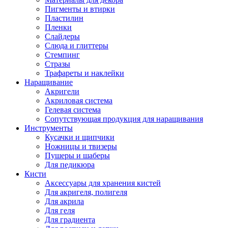
Пигменты и втирки
Пластилин
Пленки
Слайдеры
Слюда и глиттеры
Стемпинг
Стразы
Трафареты и наклейки
Наращивание
Акригели
Акриловая система
Гелевая система
Сопутствующая продукция для наращивания
Инструменты
Кусачки и щипчики
Ножницы и твизеры
Пушеры и шаберы
Для педикюра
Кисти
Аксессуары для хранения кистей
Для акригеля, полигеля
Для акрила
Для геля
Для градиента