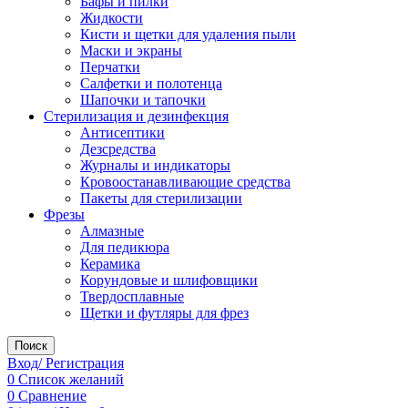
Бафы и пилки
Жидкости
Кисти и щетки для удаления пыли
Маски и экраны
Перчатки
Салфетки и полотенца
Шапочки и тапочки
Стерилизация и дезинфекция
Антисептики
Дезсредства
Журналы и индикаторы
Кровоостанавливающие средства
Пакеты для стерилизации
Фрезы
Алмазные
Для педикюра
Керамика
Корундовые и шлифовщики
Твердосплавные
Щетки и футляры для фрез
Поиск
Вход/ Регистрация
0
Список желаний
0
Сравнение