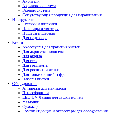
Акригели
Акриловая система
Гелевая система
Сопутствующая продукция для наращивания
Инструменты
Кусачки и щипчики
Ножницы и твизеры
Пушеры и шаберы
Для педикюра
Кисти
Аксессуары для хранения кистей
Для акригеля, полигеля
Для акрила
Для геля
Для градиента
Для росписи и лепки
Для тонких линий и френча
Наборы кистей
Оборудование
Аппараты для маникюра
Пылесборники
LED UV-Лампы для сушки ногтей
УЗ мойки
Сухожары
Комплектующие и аксессуары для оборудования