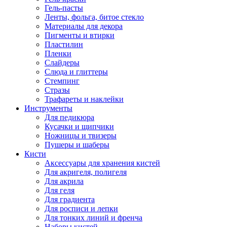
Гель-пасты
Ленты, фольга, битое стекло
Материалы для декора
Пигменты и втирки
Пластилин
Пленки
Слайдеры
Слюда и глиттеры
Стемпинг
Стразы
Трафареты и наклейки
Инструменты
Для педикюра
Кусачки и щипчики
Ножницы и твизеры
Пушеры и шаберы
Кисти
Аксессуары для хранения кистей
Для акригеля, полигеля
Для акрила
Для геля
Для градиента
Для росписи и лепки
Для тонких линий и френча
Наборы кистей