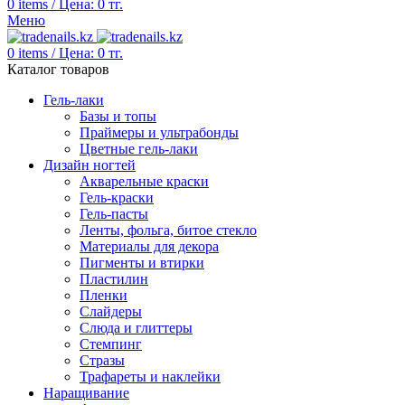
0
items
/
Цена:
0
тг.
Меню
0
items
/
Цена:
0
тг.
Каталог товаров
Гель-лаки
Базы и топы
Праймеры и ультрабонды
Цветные гель-лаки
Дизайн ногтей
Акварельные краски
Гель-краски
Гель-пасты
Ленты, фольга, битое стекло
Материалы для декора
Пигменты и втирки
Пластилин
Пленки
Слайдеры
Слюда и глиттеры
Стемпинг
Стразы
Трафареты и наклейки
Наращивание