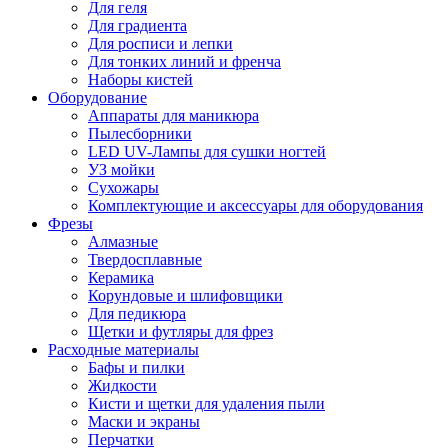
Для геля
Для градиента
Для росписи и лепки
Для тонких линий и френча
Наборы кистей
Оборудование
Аппараты для маникюра
Пылесборники
LED UV-Лампы для сушки ногтей
УЗ мойки
Сухожары
Комплектующие и аксессуары для оборудования
Фрезы
Алмазные
Твердосплавные
Керамика
Корундовые и шлифовщики
Для педикюра
Щетки и футляры для фрез
Расходные материалы
Бафы и пилки
Жидкости
Кисти и щетки для удаления пыли
Маски и экраны
Перчатки