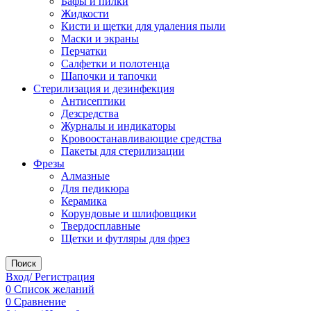
Бафы и пилки
Жидкости
Кисти и щетки для удаления пыли
Маски и экраны
Перчатки
Салфетки и полотенца
Шапочки и тапочки
Стерилизация и дезинфекция
Антисептики
Дезсредства
Журналы и индикаторы
Кровоостанавливающие средства
Пакеты для стерилизации
Фрезы
Алмазные
Для педикюра
Керамика
Корундовые и шлифовщики
Твердосплавные
Щетки и футляры для фрез
Поиск
Вход/ Регистрация
0
Список желаний
0
Сравнение