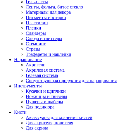
Гель-пасты
Ленты, фольга, битое стекло
Материалы для декора
Пигменты и втирки
Пластилин
Пленки
Слайдеры
Слюда и глиттеры
Стемпинг
Стразы
Трафареты и наклейки
Наращивание
Акригели
Акриловая система
Гелевая система
Сопутствующая продукция для наращивания
Инструменты
Кусачки и щипчики
Ножницы и твизеры
Пушеры и шаберы
Для педикюра
Кисти
Аксессуары для хранения кистей
Для акригеля, полигеля
Для акрила