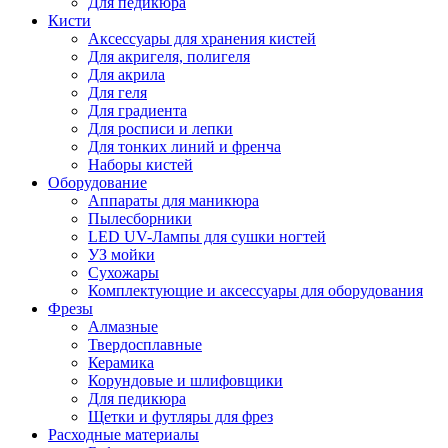
Для педикюра
Кисти
Аксессуары для хранения кистей
Для акригеля, полигеля
Для акрила
Для геля
Для градиента
Для росписи и лепки
Для тонких линий и френча
Наборы кистей
Оборудование
Аппараты для маникюра
Пылесборники
LED UV-Лампы для сушки ногтей
УЗ мойки
Сухожары
Комплектующие и аксессуары для оборудования
Фрезы
Алмазные
Твердосплавные
Керамика
Корундовые и шлифовщики
Для педикюра
Щетки и футляры для фрез
Расходные материалы