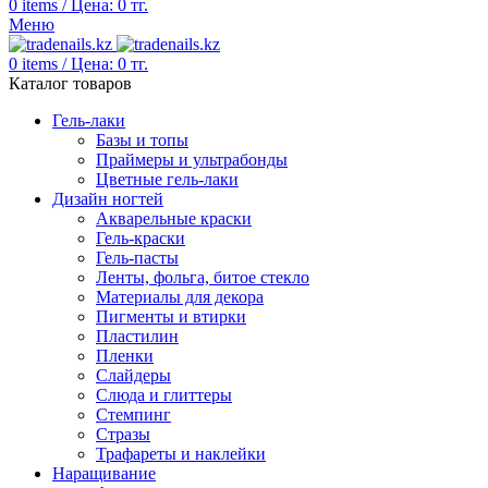
0
items
/
Цена:
0
тг.
Меню
0
items
/
Цена:
0
тг.
Каталог товаров
Гель-лаки
Базы и топы
Праймеры и ультрабонды
Цветные гель-лаки
Дизайн ногтей
Акварельные краски
Гель-краски
Гель-пасты
Ленты, фольга, битое стекло
Материалы для декора
Пигменты и втирки
Пластилин
Пленки
Слайдеры
Слюда и глиттеры
Стемпинг
Стразы
Трафареты и наклейки
Наращивание