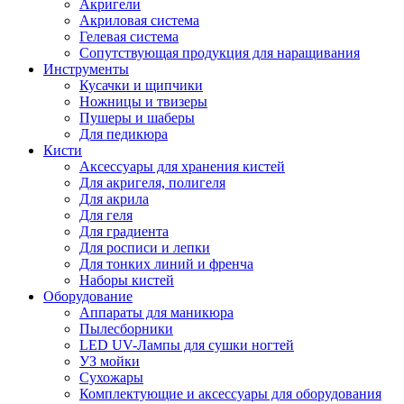
Акригели
Акриловая система
Гелевая система
Сопутствующая продукция для наращивания
Инструменты
Кусачки и щипчики
Ножницы и твизеры
Пушеры и шаберы
Для педикюра
Кисти
Аксессуары для хранения кистей
Для акригеля, полигеля
Для акрила
Для геля
Для градиента
Для росписи и лепки
Для тонких линий и френча
Наборы кистей
Оборудование
Аппараты для маникюра
Пылесборники
LED UV-Лампы для сушки ногтей
УЗ мойки
Сухожары
Комплектующие и аксессуары для оборудования