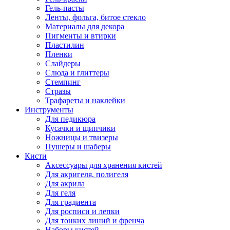
Гель-пасты
Ленты, фольга, битое стекло
Материалы для декора
Пигменты и втирки
Пластилин
Пленки
Слайдеры
Слюда и глиттеры
Стемпинг
Стразы
Трафареты и наклейки
Инструменты
Для педикюра
Кусачки и щипчики
Ножницы и твизеры
Пушеры и шаберы
Кисти
Аксессуары для хранения кистей
Для акригеля, полигеля
Для акрила
Для геля
Для градиента
Для росписи и лепки
Для тонких линий и френча
Наборы кистей