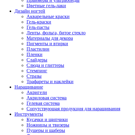
Праймеры и ультрабонды
Цветные гель-лаки
Дизайн ногтей
Акварельные краски
Гель-краски
Гель-пасты
Ленты, фольга, битое стекло
Материалы для декора
Пигменты и втирки
Пластилин
Пленки
Слайдеры
Слюда и глиттеры
Стемпинг
Стразы
Трафареты и наклейки
Наращивание
Акригели
Акриловая система
Гелевая система
Сопутствующая продукция для наращивания
Инструменты
Кусачки и щипчики
Ножницы и твизеры
Пушеры и шаберы