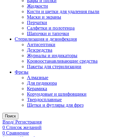
Бафы и пилки
Жидкости
Кисти и щетки для удаления пыли
Маски и экраны
Перчатки
Салфетки и полотенца
Шапочки и тапочки
Стерилизация и дезинфекция
Антисептики
Дезсредства
Журналы и индикаторы
Кровоостанавливающие средства
Пакеты для стерилизации
Фрезы
Алмазные
Для педикюра
Керамика
Корундовые и шлифовщики
Твердосплавные
Щетки и футляры для фрез
Поиск
Вход/ Регистрация
0
Список желаний
0
Сравнение