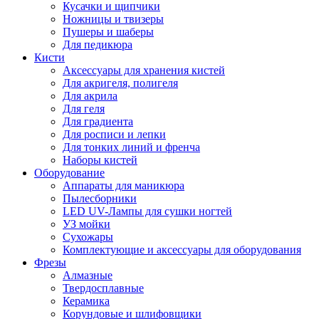
Кусачки и щипчики
Ножницы и твизеры
Пушеры и шаберы
Для педикюра
Кисти
Аксессуары для хранения кистей
Для акригеля, полигеля
Для акрила
Для геля
Для градиента
Для росписи и лепки
Для тонких линий и френча
Наборы кистей
Оборудование
Аппараты для маникюра
Пылесборники
LED UV-Лампы для сушки ногтей
УЗ мойки
Сухожары
Комплектующие и аксессуары для оборудования
Фрезы
Алмазные
Твердосплавные
Керамика
Корундовые и шлифовщики