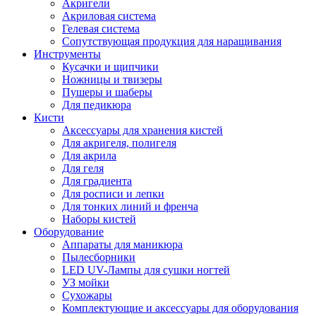
Акригели
Акриловая система
Гелевая система
Сопутствующая продукция для наращивания
Инструменты
Кусачки и щипчики
Ножницы и твизеры
Пушеры и шаберы
Для педикюра
Кисти
Аксессуары для хранения кистей
Для акригеля, полигеля
Для акрила
Для геля
Для градиента
Для росписи и лепки
Для тонких линий и френча
Наборы кистей
Оборудование
Аппараты для маникюра
Пылесборники
LED UV-Лампы для сушки ногтей
УЗ мойки
Сухожары
Комплектующие и аксессуары для оборудования