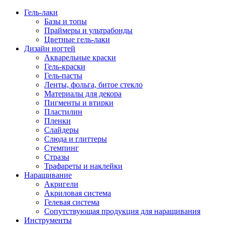
Гель-лаки
Базы и топы
Праймеры и ультрабонды
Цветные гель-лаки
Дизайн ногтей
Акварельные краски
Гель-краски
Гель-пасты
Ленты, фольга, битое стекло
Материалы для декора
Пигменты и втирки
Пластилин
Пленки
Слайдеры
Слюда и глиттеры
Стемпинг
Стразы
Трафареты и наклейки
Наращивание
Акригели
Акриловая система
Гелевая система
Сопутствующая продукция для наращивания
Инструменты