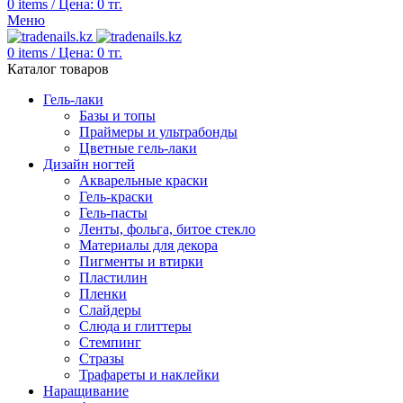
0
items
/
Цена:
0
тг.
Меню
0
items
/
Цена:
0
тг.
Каталог товаров
Гель-лаки
Базы и топы
Праймеры и ультрабонды
Цветные гель-лаки
Дизайн ногтей
Акварельные краски
Гель-краски
Гель-пасты
Ленты, фольга, битое стекло
Материалы для декора
Пигменты и втирки
Пластилин
Пленки
Слайдеры
Слюда и глиттеры
Стемпинг
Стразы
Трафареты и наклейки
Наращивание