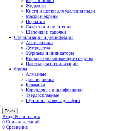
Бафы и пилки
Жидкости
Кисти и щетки для удаления пыли
Маски и экраны
Перчатки
Салфетки и полотенца
Шапочки и тапочки
Стерилизация и дезинфекция
Антисептики
Дезсредства
Журналы и индикаторы
Кровоостанавливающие средства
Пакеты для стерилизации
Фрезы
Алмазные
Для педикюра
Керамика
Корундовые и шлифовщики
Твердосплавные
Щетки и футляры для фрез
Поиск
Вход/ Регистрация
0
Список желаний
0
Сравнение