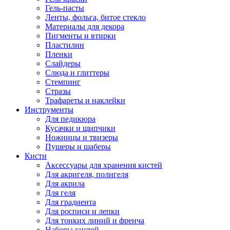
Гель-пасты
Ленты, фольга, битое стекло
Материалы для декора
Пигменты и втирки
Пластилин
Пленки
Слайдеры
Слюда и глиттеры
Стемпинг
Стразы
Трафареты и наклейки
Инструменты
Для педикюра
Кусачки и щипчики
Ножницы и твизеры
Пушеры и шаберы
Кисти
Аксессуары для хранения кистей
Для акригеля, полигеля
Для акрила
Для геля
Для градиента
Для росписи и лепки
Для тонких линий и френча
Наборы кистей