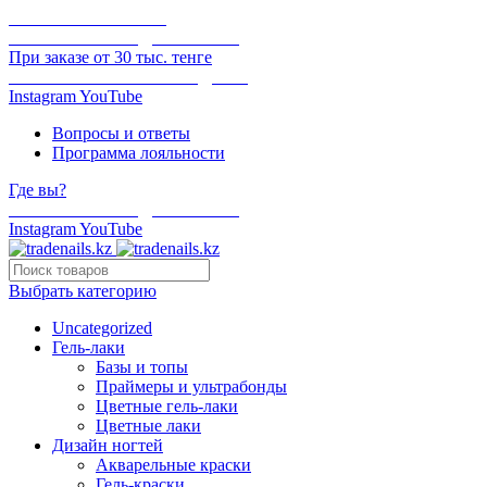
ОНЛАЙН ОПЛАТА
БЕСПЛАТНАЯ ДОСТАВКА
При заказе от 30 тыс. тенге
ОТГРУЗКА В ТОТ ЖЕ ДЕНЬ
Instagram
YouTube
Вопросы и ответы
Программа лояльности
Где вы?
БЕСПЛАТНАЯ ДОСТАВКА
Instagram
YouTube
Выбрать категорию
Uncategorized
Гель-лаки
Базы и топы
Праймеры и ультрабонды
Цветные гель-лаки
Цветные лаки
Дизайн ногтей
Акварельные краски
Гель-краски