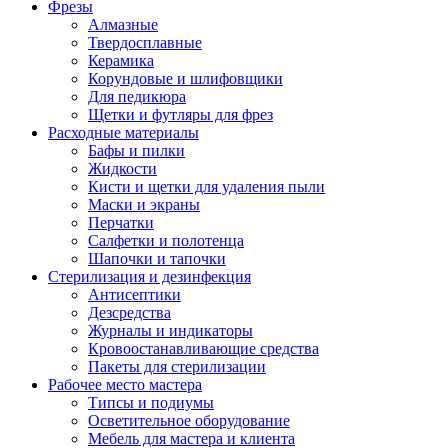
Фрезы
Алмазные
Твердосплавные
Керамика
Корундовые и шлифовщики
Для педикюра
Щетки и футляры для фрез
Расходные материалы
Бафы и пилки
Жидкости
Кисти и щетки для удаления пыли
Маски и экраны
Перчатки
Салфетки и полотенца
Шапочки и тапочки
Стерилизация и дезинфекция
Антисептики
Дезсредства
Журналы и индикаторы
Кровоостанавливающие средства
Пакеты для стерилизации
Рабочее место мастера
Типсы и подиумы
Осветительное оборудование
Мебель для мастера и клиента