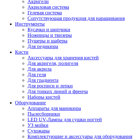
Акригели
Акриловая система
Гелевая система
Сопутствующая продукция для наращивания
Инструменты
Кусачки и щипчики
Ножницы и твизеры
Пушеры и шаберы
Для педикюра
Кисти
Аксессуары для хранения кистей
Для акригеля, полигеля
Для акрила
Для геля
Для градиента
Для росписи и лепки
Для тонких линий и френча
Наборы кистей
Оборудование
Аппараты для маникюра
Пылесборники
LED UV-Лампы для сушки ногтей
УЗ мойки
Сухожары
Комплектующие и аксессуары для оборудования