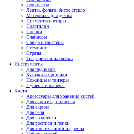
Гель-пасты
Ленты, фольга, битое стекло
Материалы для декора
Пигменты и втирки
Пластилин
Пленки
Слайдеры
Слюда и глиттеры
Стемпинг
Стразы
Трафареты и наклейки
Инструменты
Для педикюра
Кусачки и щипчики
Ножницы и твизеры
Пушеры и шаберы
Кисти
Аксессуары для хранения кистей
Для акригеля, полигеля
Для акрила
Для геля
Для градиента
Для росписи и лепки
Для тонких линий и френча
Наборы кистей