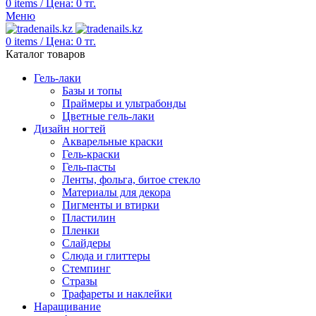
0
items
/
Цена:
0
тг.
Меню
0
items
/
Цена:
0
тг.
Каталог товаров
Гель-лаки
Базы и топы
Праймеры и ультрабонды
Цветные гель-лаки
Дизайн ногтей
Акварельные краски
Гель-краски
Гель-пасты
Ленты, фольга, битое стекло
Материалы для декора
Пигменты и втирки
Пластилин
Пленки
Слайдеры
Слюда и глиттеры
Стемпинг
Стразы
Трафареты и наклейки
Наращивание