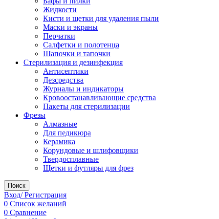
Бафы и пилки
Жидкости
Кисти и щетки для удаления пыли
Маски и экраны
Перчатки
Салфетки и полотенца
Шапочки и тапочки
Стерилизация и дезинфекция
Антисептики
Дезсредства
Журналы и индикаторы
Кровоостанавливающие средства
Пакеты для стерилизации
Фрезы
Алмазные
Для педикюра
Керамика
Корундовые и шлифовщики
Твердосплавные
Щетки и футляры для фрез
Поиск
Вход/ Регистрация
0
Список желаний
0
Сравнение